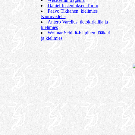
Wecksellin tragedia
Daniel Jusleniuksen Turku
Paavo Tikkanen, kielimies
Kiuruvedeltä
Antero Varelius, tietokirjailija ja
kielimies
Wolmar Schildt-Kilpinen, lääkäri
ja kielimies