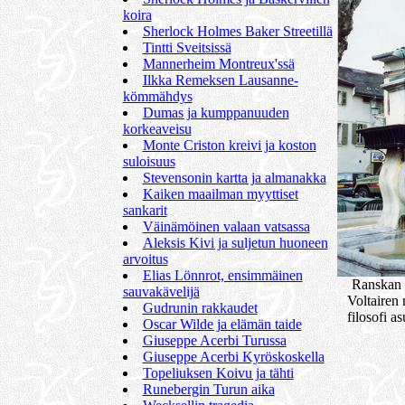
koira
Sherlock Holmes Baker Streetillä
Tintti Sveitsissä
Mannerheim Montreux'ssä
Ilkka Remeksen Lausanne-
kömmähdys
Dumas ja kumppanuuden
korkeaveisu
Monte Criston kreivi ja koston
suloisuus
Stevensonin kartta ja almanakka
Kaiken maailman myyttiset
sankarit
Väinämöinen valaan vatsassa
Aleksis Kivi ja suljetun huoneen
arvoitus
Elias Lönnrot, ensimmäinen
Ranskan 
sauvakävelijä
Voltairen
Gudrunin rakkaudet
filosofi 
Oscar Wilde ja elämän taide
Giuseppe Acerbi Turussa
Giuseppe Acerbi Kyröskoskella
Topeliuksen Koivu ja tähti
Runebergin Turun aika