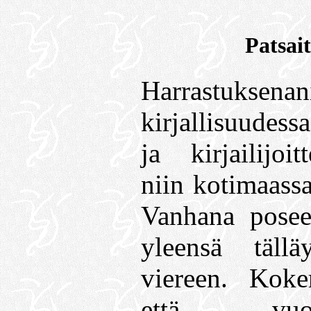
Patsait
Harrastuksena
kirjallisuudess
ja kirjailijoi
niin kotimaass
Vanhana poseer
yleensä täll
viereen. Koke
että vuo