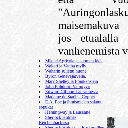
"Auringonla
maisemakuva 
jos etualalla
vanhenemista vo
Mikael Agricola ja suomen kieli
Waltari ja Vanha mylly
Waltarin suljettu huone
Byron Genevejärvellä.
Mary Shelley ja Frankenstein
John Polidorin Vampyyri
Edward Gibbon Lausannessa
Madame de Staėl ja Coppet
E.A. Poe ja ihmismielen salatut
sopukat
Hemingway ja Lausanne
Sherlock Holmes
Reichenbachissa
Sherlock Holmes ja Baskervillen