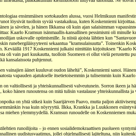
en ilmeikästä, paikkakunnan kielimuotoon liittyvää sanontaa. Ne soivat
tologiaa ensimmäisen sortokauden alussa, vuosi Helmikuun manifestin a
 runot löysivät tuolloin syvää vastakaikua, kuten Koskenniemi kirjoitta
en ja sävelen, ja hänen Ilkkansa oli kuin ajan salaisimman vapausinnost
ttaa:
Kaarlo Kramsun isänmaallis-kansallinen pessimismi oli minulle ku
oilijan uskovalle optimismille. Ja niistä ajoista lähtien kun ”Santavuor
yöskin runebergiläisyyteeni sekaantua ”kramsulaisuutta”. Toinenkin Kos
an. Keväällä 1917 Koskenniemi julkaisi nimittäin kirjoituksen ”Kaarlo
oli vain pari kuukautta, tuolloin Suomeen ei ollut vielä perustettu pu
eikä kansalaissota puhjennut.
sen vainajien äänet kuuluvat oudon läheltä”, Koskenniemi sanoi. Hänen 
tosta vapauden ajatukselle itsetietoisemmin ja tulisemmin kuin Kaarlo
 on valtiollisesti ja yhteiskunnallisesti valveutunein. Sorron ikeen ja 
koko hänen runoutensa on mitä tulisin vastalause yhteiskunnallista ja va
poika on yhtä sitkeä kuin Saarijärven Paavo, mutta paljon aktiivisemp
enemmänkin ivaa kuin nöyryyttä. Ilkka, Krankka ja Luukkonen esiintyvät 
ppionsa miehen ylemmyydellä. Kramsun runoudelle on Koskenniemen muk
stilehtien runoilijoita – jo ennen sosialidemokraattisen puolueen synty
linen uudistusvaatimus, jollei ohjelmallisesti lajiteltuna, niin kuitenk