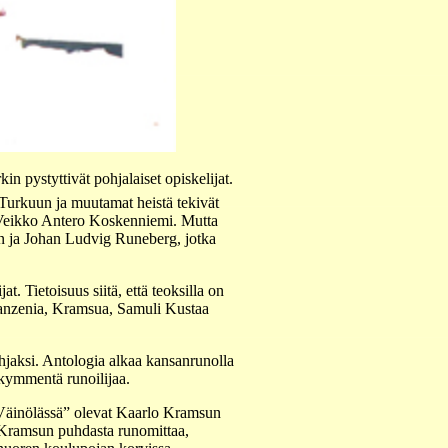
 pystyttivät pohjalaiset opiskelijat.
at Turkuun ja muutamat heistä tekivät
ri Veikko Antero Koskenniemi. Mutta
an ja Johan Ludvig Runeberg, jotka
t. Tietoisuus siitä, että teoksilla on
 Franzenia, Kramsua, Samuli Kustaa
jaksi. Antologia alkaa kansanrunolla
kymmentä runoilijaa.
”Väinölässä” olevat Kaarlo Kramsun
 Kramsun puhdasta runomittaa,