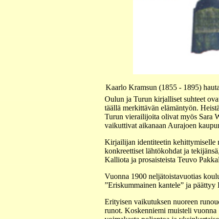
Kaarlo Kramsun (1855 - 1895) hauta K
Oulun ja Turun kirjalliset suhteet ova
täällä merkittävän elämäntyön. Heist
Turun vierailijoita olivat myös Sara
vaikuttivat aikanaan Aurajoen kaupu
Kirjailijan identiteetin kehittymiselle
konkreettiset lähtökohdat ja tekijäns
Kalliota ja prosaisteista Teuvo Pakkal
Vuonna 1900 neljätoistavuotias koul
”Eriskummainen kantele” ja päättyy
Erityisen vaikutuksen nuoreen runou
runot. Koskenniemi muisteli vuonna 