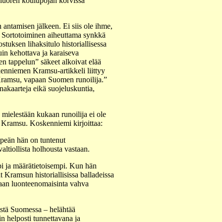
 nuoren koulupojan korvissa
ntamisen jälkeen. Ei siis ole ihme,
a. Sortotoiminen aiheuttama synkkä
uksen lihaksitulo historiallisessa
in kehottava ja karaiseva
en tappelun” säkeet alkoivat elää
kenniemen Kramsu-artikkeli liittyy
 Kramsu, vapaan Suomen runoilija.”
nakaarteja eikä suojeluskuntia,
mielestään kukaan runoilija ei ole
 Kramsu. Koskenniemi kirjoittaa:
häpeän hän on tuntenut
ltiollista holhousta vastaan.
i ja määrätietoisempi. Kun hän
Kramsun historiallisissa balladeissa
aan luonteenomaisinta vahva
mistä Suomessa – helähtää
in helposti tunnettavana ja