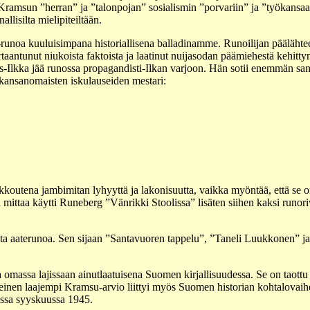
ramsun ”herran” ja ”talonpojan” sosialismin ”porvariin” ja ”työkans
llisilta mielipiteiltään.
unoa kuuluisimpana historiallisena balladinamme. Runoilijan päälähte
rtaantunut niukoista faktoista ja laatinut nuijasodan päämiehestä kehittyn
es-Ilkka jää runossa propagandisti-Ilkan varjoon. Hän sotii enemmän sanal
kansanomaisten iskulauseiden mestari:
kkoutena jambimitan lyhyyttä ja lakonisuutta, vaikka myöntää, että se o
 mittaa käytti Runeberg ”Vänrikki Stoolissa” lisäten siihen kaksi runor
ta aaterunoa. Sen sijaan ”Santavuoren tappelu”, ”Taneli Luukkonen”
massa lajissaan ainutlaatuisena Suomen kirjallisuudessa. Se on taottu
en laajempi Kramsu-arvio liittyi myös Suomen historian kohtalovaiheis
ssa syyskuussa 1945.