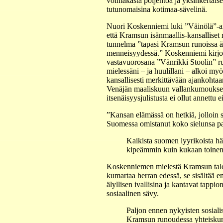
voimakasta poljentoa ja yksinkertais
tutunomaisina kotimaa-sävelinä.
Nuori Koskenniemi luki ”Väinölä”-an
että Kramsun isänmaallis-kansalliset
tunnelma ”tapasi Kramsun runoissa ään
menneisyydessä.” Koskenniemi kirjoi
vastavuorosana ”Vänrikki Stoolin” run
mielessäni – ja huulillani – alkoi m
kansallisesti merkittävään ajankohta
Venäjän maaliskuun vallankumouksesta 
itsenäisyysjulistusta ei ollut annettu 
”Kansan elämässä on hetkiä, jolloin 
Suomessa omistanut koko sielunsa paa
Kaikista suomen lyyrikoista hän
kipeämmin kuin kukaan toinen, 
Koskenniemen mielestä Kramsun talon
kumartaa herran edessä, se sisältää 
älyllisen ivallisina ja kantavat ta
sosiaalinen sävy.
Paljon ennen nykyisten sosiali
Kramsun runoudessa yhteiskunnal