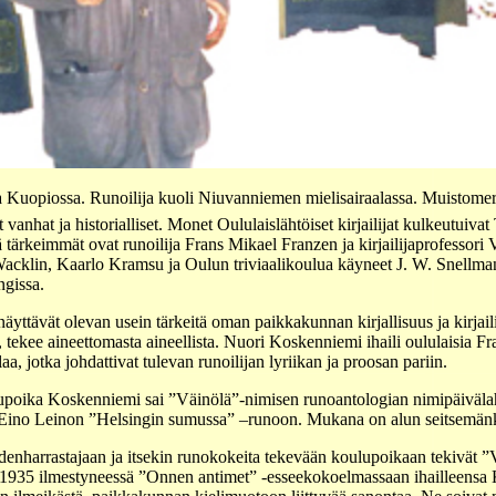
uopiossa. Runoilija kuoli Niuvanniemen mielisairaalassa. Muistomerkin
t vanhat ja historialliset. Monet Oululaislähtöiset kirjailijat kulkeutuiv
ä tärkeimmät ovat runoilija Frans Mikael Franzen ja kirjailijaprofesso
 Wacklin, Kaarlo Kramsu ja Oulun triviaalikoulua käyneet J. W. Snellm
ngissa.
 näyttävät olevan usein tärkeitä oman paikkakunnan kirjallisuus ja kirjailija
ä, tekee aineettomasta aineellista. Nuori Koskenniemi ihaili oululaisia
aa, jotka johdattivat tulevan runoilijan lyriikan ja proosan pariin.
upoika Koskenniemi sai ”Väinölä”-nimisen runoantologian nimipäivälah
 Eino Leinon ”Helsingin sumussa” –runoon. Mukana on alun seitsemän
denharrastajaan ja itsekin runokokeita tekevään koulupoikaan tekivät 
1935 ilmestyneessä ”Onnen antimet” -esseekokoelmassaan ihailleensa