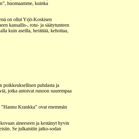
aan”, huomaamme, kuinka
enä on ollut Yrjö-Koskisen
een kansallis-, rotu- ja säätytunteen
la kuin aseilla, herättää, kehottaa,
n poikkeuksellisen puhdasta ja
iviä, jotka antoivat runoon suurempaa
 ja ”Hannu Krankka” ovat enemmän
 kovaan aineeseen ja kestänyt hyvin
iin. Se julkaistiin jatko-sodan