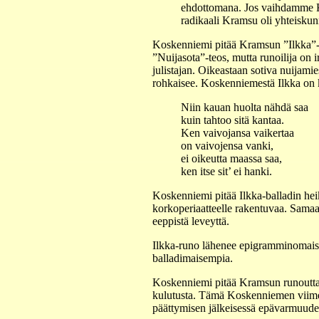
ehdottomana. Jos vaihdamme K
radikaali Kramsu oli yhteiskunna
Koskenniemi pitää Kramsun ”Ilkka”-r
”Nuijasota”-teos, mutta runoilija on i
julistajan. Oikeastaan sotiva nuijami
rohkaisee. Koskenniemestä Ilkka on 
Niin kauan huolta nähdä saa
kuin tahtoo sitä kantaa.
Ken vaivojansa vaikertaa
on vaivojensa vanki,
ei oikeutta maassa saa,
ken itse sit’ ei hanki.
Koskenniemi pitää Ilkka-balladin hei
korkoperiaatteelle rakentuvaa. Samaa
eeppistä leveyttä.
Ilkka-runo lähenee epigramminomais
balladimaisempia.
Koskenniemi pitää Kramsun runoutta o
kulutusta. Tämä Koskenniemen viimein
päättymisen jälkeisessä epävarmuude