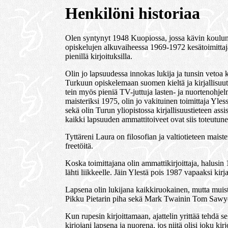
Henkilöni historiaa
Olen syntynyt 1948 Kuopiossa, jossa kävin kouluni 
opiskelujen alkuvaiheessa 1969-1972 kesätoimittaja
pienillä kirjoituksilla.
Olin jo lapsuudessa innokas lukija ja tunsin vetoa k
Turkuun opiskelemaan suomen kieltä ja kirjallisuut
tein myös pieniä TV-juttuja lasten- ja nuortenohjelmi
maisteriksi 1975, olin jo vakituinen toimittaja Yle
sekä olin Turun yliopistossa kirjallisuustieteen as
kaikki lapsuuden ammattitoiveet ovat siis toteutune
Tyttäreni Laura on filosofian ja valtiotieteen mais
freetöitä.
Koska toimittajana olin ammattikirjoittaja, halusin 19
lähti liikkeelle. Jäin Ylestä pois 1987 vapaaksi kirj
Lapsena olin lukijana kaikkiruokainen, mutta muis
Pikku Pietarin piha sekä Mark Twainin Tom Sawyer
Kun rupesin kirjoittamaan, ajattelin yrittää tehdä sel
kirjojani lapsena ja nuorena, jos niitä olisi joku ki