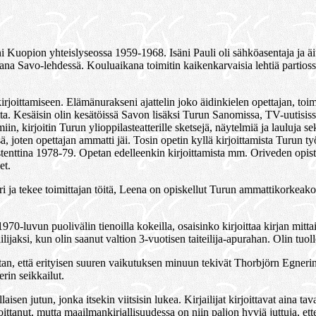
Kuopion yhteislyseossa 1959-1968. Isäni Pauli oli sähköasentaja ja äit
na Savo-lehdessä. Kouluaikana toimitin kaikenkarvaisia lehtiä partioss
irjoittamiseen. Elämänurakseni ajattelin joko äidinkielen opettajan, toimi
ta. Kesäisin olin kesätöissä Savon lisäksi Turun Sanomissa, TV-uutisissa
in, kirjoitin Turun ylioppilasteatterille sketsejä, näytelmiä ja lauluja se
ssä, joten opettajan ammatti jäi. Tosin opetin kyllä kirjoittamista Turun
sistenttina 1978-79. Opetan edelleenkin kirjoittamista mm. Oriveden opist
et.
teri ja tekee toimittajan töitä, Leena on opiskellut Turun ammattikorkea
70-luvun puolivälin tienoilla kokeilla, osaisinko kirjoittaa kirjan mittaise
ailijaksi, kun olin saanut valtion 3-vuotisen taiteilija-apurahan. Olin tu
tan, että erityisen suuren vaikutuksen minuun tekivät Thorbjörn Egner
in seikkailut.
laisen jutun, jonka itsekin viitsisin lukea. Kirjailijat kirjoittavat aina 
rjoittanut, mutta maailmankirjallisuudessa on niin paljon hyviä juttuja, e