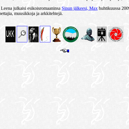
ni Leena julkaisi esikoisromaaninsa
Sinun jälkeesi, Max
huhtikuussa 2009.
pettajia, muusikkoja ja arkkitehtejä.