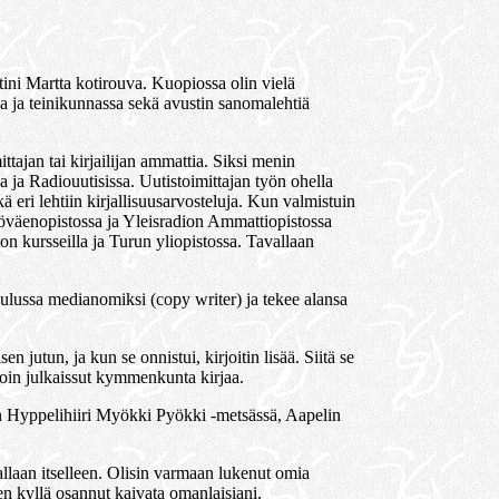
ini Martta kotirouva. Kuopiossa olin vielä
a ja teinikunnassa sekä avustin sanomalehtiä
ttajan tai kirjailijan ammattia. Siksi menin
 ja Radiouutisissa. Uutistoimittajan työn ohella
kä eri lehtiin kirjallisuusarvosteluja. Kun valmistuin
 työväenopistossa ja Yleisradion Ammattiopistossa
on kursseilla ja Turun yliopistossa. Tavallaan
koulussa medianomiksi (copy writer) ja tekee alansa
n jutun, ja kun se onnistui, kirjoitin lisää. Siitä se
olloin julkaissut kymmenkunta kirjaa.
in Hyppelihiiri Myökki Pyökki -metsässä, Aapelin
tavallaan itselleen. Olisin varmaan lukenut omia
tten kyllä osannut kaivata omanlaisiani.