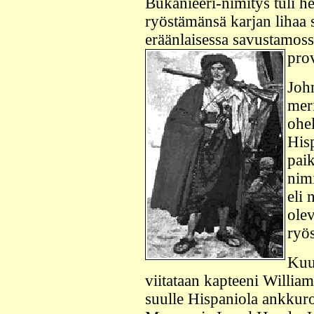
Bukanieeri-nimitys tuli he
ryöstämänsä karjan lihaa s
eräänlaisessa savustamossa
prov
Joh
meri
ohel
His
paik
nim
eli 
olev
ryös
Kuu
viitataan kapteeni Willia
suulle Hispaniola ankkur