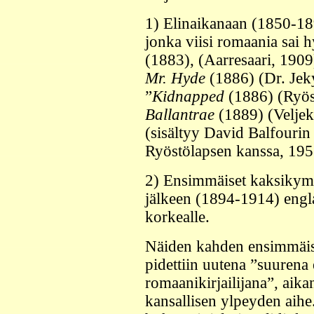
1) Elinaikanaan (1850-1894
jonka viisi romaania sai 
(1883), (Aarresaari, 1909
Mr. Hyde
(1886) (Dr. Jeky
”
Kidnapped
(1886) (Ryös
Ballantrae
(1889) (Veljek
(sisältyy David Balfourin
Ryöstölapsen kanssa, 195
2) Ensimmäiset kaksikymm
jälkeen (1894-1914) englan
korkealle.
Näiden kahden ensimmäis
pidettiin uutena ”suurena 
romaanikirjailijana”, aikan
kansallisen ylpeyden aihe