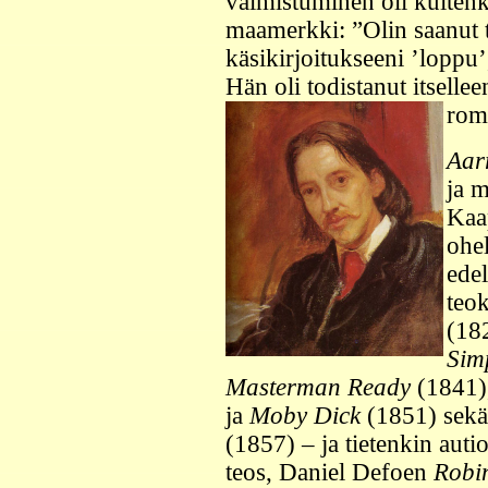
valmistuminen oli kuiten
maamerkki: ”Olin saanut t
käsikirjoitukseeni ’loppu’,
Hän oli todistanut itsellee
rom
Aar
ja 
Kaa
ohe
edel
teok
(18
Sim
Masterman Ready
(1841)
ja
Moby Dick
(1851) sekä
(1857) – ja tietenkin auti
teos, Daniel Defoen
Robi