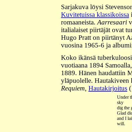
Sarjakuva löysi Stevenson
Kuvitetuissa klassikoissa
i
romaaneista.
Aarresaari
v
italialaiset piirtäjät ovat
Hugo Pratt on piirtänyt A
vuosina 1965-6 ja albumi
Koko ikänsä tuberkuloosia
vuotiaana 1894 Samoalla, 
1889. Hänen haudattiin Mo
yläpuolelle. Hautakiveen 
Requiem
,
Hautakirjoitus
(
Under t
sky
dig the 
Glad did
and I l
will.