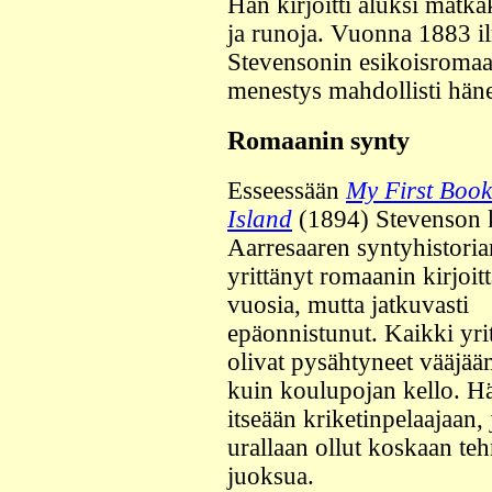
Hän kirjoitti aluksi matka
ja runoja. Vuonna 1883 i
Stevensonin esikoisromaani
menestys mahdollisti häne
Romaanin synty
Esseessään
My First Book
Island
(1894) Stevenson 
Aarresaaren syntyhistoria
yrittänyt romaanin kirjoit
vuosia, mutta jatkuvasti
epäonnistunut. Kaikki yri
olivat pysähtyneet vääjää
kuin koulupojan kello. Hä
itseään kriketinpelaajaan, 
urallaan ollut koskaan te
juoksua.