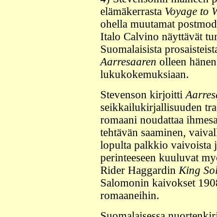
elämäkerrasta
Voyage to 
ohella muutamat postmode
Italo Calvino näyttävät tu
Suomalaisista prosaisteis
Aarresaaren
olleen häne
lukukokemuksiaan.
Stevenson kirjoitti
Aarres
seikkailukirjallisuuden tr
romaani noudattaa ihmesa
tehtävän saaminen, vaival
lopulta palkkio vaivoista
perinteeseen kuuluvat m
Rider Haggardin
King So
Salomonin kaivokset 190
romaaneihin.
Suomalaisessa nuortenkirj