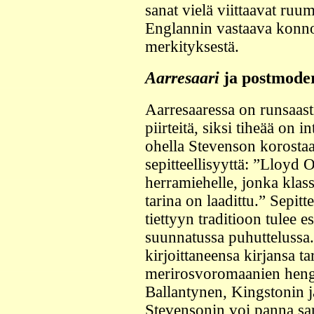
sanat vielä viittaavat ru
Englannin vastaava konnot
merkityksestä.
Aarresaari
ja postmode
Aarresaaressa on runsaas
piirteitä, siksi tiheää on i
ohella Stevenson korosta
sepitteellisyyttä: ”Lloyd 
herramiehelle, jonka kla
tarina on laadittu.” Sepit
tiettyyn traditioon tulee e
suunnatussa puhuttelussa
kirjoittaneensa kirjansa ta
merirosvoromaanien henges
Ballantynen, Kingstonin ja 
Stevensonin voi panna s