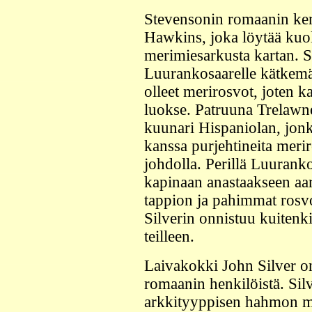
Stevensonin romaanin ker
Hawkins, joka löytää kuo
merimiesarkusta kartan. S
Luurankosaarelle kätkemä
olleet merirosvot, joten k
luokse. Patruuna Trelawne
kuunari Hispaniolan, jonk
kanssa purjehtineita meri
johdolla. Perillä Luurank
kapinaan anastaakseen aar
tappion ja pahimmat rosvo
Silverin onnistuu kuitenk
teilleen.
Laivakokki John Silver on
romaanin henkilöistä. Sil
arkkityyppisen hahmon me