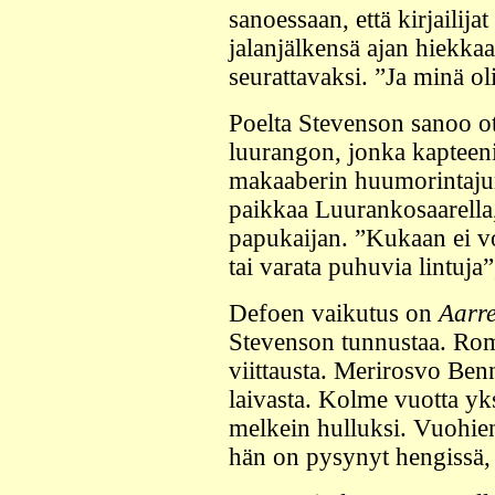
sanoessaan, että kirjailijat
jalanjälkensä ajan hiekkaa
seurattavaksi. ”Ja minä ol
Poelta Stevenson sanoo o
luurangon, jonka kapteeni
makaaberin huumorintajun
paikkaa Luurankosaarella,
papukaijan. ”Kukaan ei v
tai varata puhuvia lintuja
Defoen vaikutus on
Aarr
Stevenson tunnustaa. Rom
viittausta. Merirosvo Ben
laivasta. Kolme vuotta y
melkein hulluksi. Vuohie
hän on pysynyt hengissä,