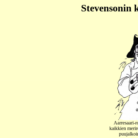
Stevensonin 
Aarresaari-r
kaikkien meri
puujalkoi