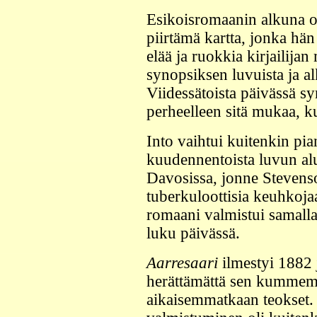
Esikoisromaanin alkuna o
piirtämä kartta, jonka hän
elää ja ruokkia kirjailijan
synopsiksen luvuista ja al
Viidessätoista päivässä syn
perheelleen sitä mukaa, k
Into vaihtui kuitenkin pian
kuudennentoista luvun al
Davosissa, jonne Steven
tuberkuloottisia keuhkojaa
romaani valmistui samalla
luku päivässä.
Aarresaari
ilmestyi 1882 
herättämättä sen kummem
aikaisemmatkaan teokset. 