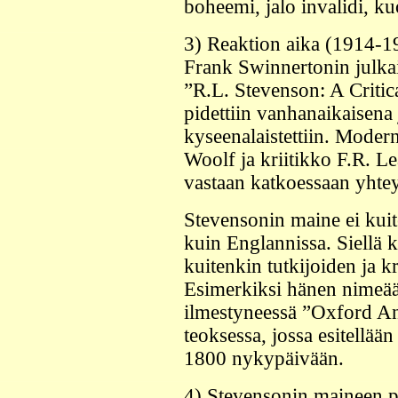
boheemi, jalo invalidi, ku
3) Reaktion aika (1914-1
Frank Swinnertonin julkais
”R.L. Stevenson: A Critic
pidettiin vanhanaikaisena 
kyseenalaistettiin. Moderni
Woolf ja kriitikko F.R. L
vastaan katkoessaan yhtey
Stevensonin maine ei kui
kuin Englannissa. Siellä ki
kuitenkin tutkijoiden ja kr
Esimerkiksi hänen nimeää
ilmestyneessä ”Oxford An
teoksessa, jossa esitellää
1800 nykypäivään.
4) Stevensonin maineen pa