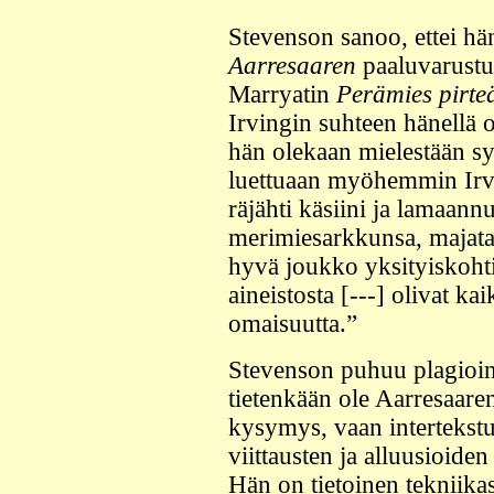
Stevenson sanoo, ettei hän
Aarresaaren
paaluvarustu
Marryatin
Perämies pirte
Irvingin suhteen hänellä
hän olekaan mielestään syy
luettuaan myöhemmin Ir
räjähti käsiini ja lamaann
merimiesarkkunsa, majatal
hyvä joukko yksityiskohti
aineistosta [---] olivat k
omaisuutta.”
Stevenson puhuu plagioinn
tietenkään ole Aarresaare
kysymys, vaan intertekstu
viittausten ja alluusioiden
Hän on tietoinen tekniika