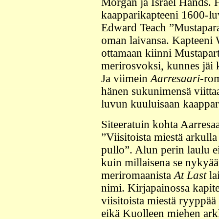
Morgan ja Israel Hands. 
kaapparikapteeni 1600-luv
Edward Teach ”Mustaparan
oman laivansa. Kapteeni W
ottamaan kiinni Mustapart
merirosvoksi, kunnes jäi k
Ja viimein
Aarresaari
-ro
hänen sukunimensä viitta
luvun kuuluisaan kaappar
Siteeratuin kohta Aarresa
”Viisitoista miestä arkul
pullo”. Alun perin laulu e
kuin millaisena se nykyä
meriromaanista
At Last
la
nimi. Kirjapainossa kapite
viisitoista miestä ryyppä
eikä Kuolleen miehen ark