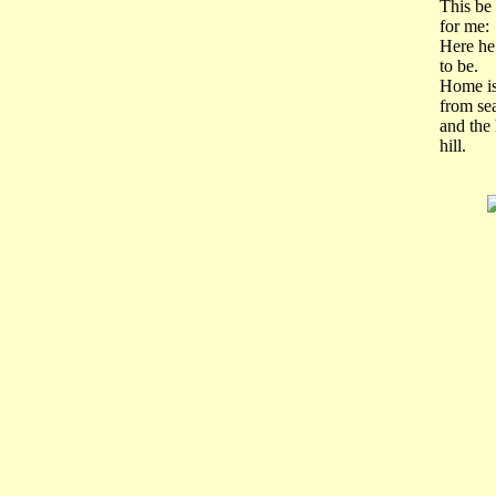
This be
for me:
Here he
to be.
Home is
from se
and the
hill.