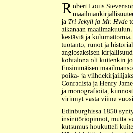
obert Louis Stevenso
maailmankirjallisuute
ja
Tri Jekyll ja Mr. Hyde
te
aikanaan maailmakuulun.
kestäviä ja kulumattomia.
tuotanto, runot ja historia
anglosaksisen kirjallisuu
kohtalona oli kuitenkin j
Ensimmäisen maailmansoda
poika- ja viihdekirjailija
Conradista ja Henry Jamesi
ja monografioita, kiinnos
virinnyt vasta viime vuos
Edinburghissa 1850 synty
insinööriopinnot, mutta val
kutsumus houkutteli kuit