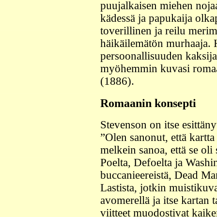
puujalkaisen miehen noja
kädessä ja papukaija olkap
toverillinen ja reilu merim
häikäilemätön murhaaja. 
persoonallisuuden kaksija
myöhemmin kuvasi roma
(1886).
Romaanin konsepti
Stevenson on itse esittän
”Olen sanonut, että kartta
melkein sanoa, että se ol
Poelta, Defoelta ja Washi
buccanieereistä, Dead Ma
Lastista, jotkin muistikuv
avomerellä ja itse kartan t
viitteet muodostivat kaike