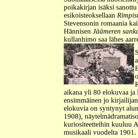
poikakirjan isäksi sanottu 
esikoisteoksellaan
Rimpis
Stevensonin romaania kai
Hännisen
Jäämeren sanka
kullanhimo saa lähes aarre
S
a
E
o
aikana yli 80 elokuvaa j
ensimmäinen jo kirjailija
elokuvia on syntynyt alu
1908), näytelmädramatisoi
kuriositeetteihin kuuluu 
musikaali vuodelta 1901.