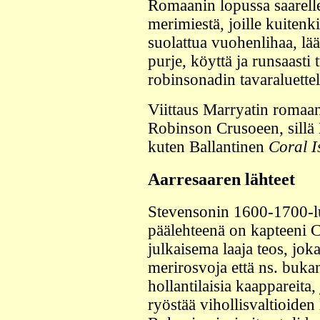
Romaanin lopussa saarelle
merimiestä, joille kuiten
suolattua vuohenlihaa, lää
purje, köyttä ja runsaasti
robinsonadin tavaraluettel
Viittaus Marryatin romaan
Robinson Crusoeen, sillä 
kuten Ballantinen
Coral I
Aarresaaren lähteet
Stevensonin 1600-1700-l
päälehteenä on kapteeni 
julkaisema laaja teos, joka
merirosvoja että ns. bukan
hollantilaisia kaappareita,
ryöstää vihollisvaltioiden 