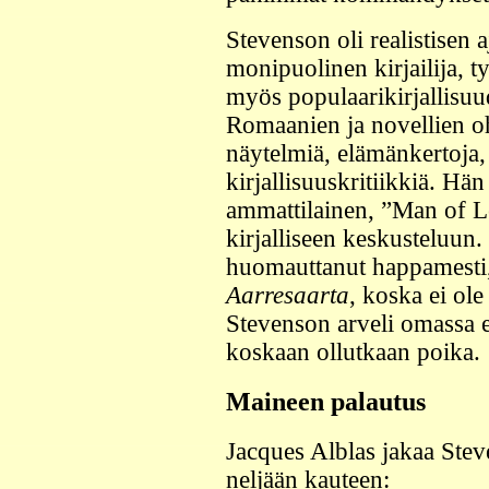
Stevenson oli realistisen 
monipuolinen kirjailija, ty
myös populaarikirjallisuud
Romaanien ja novellien ohe
näytelmiä, elämänkertoja
kirjallisuuskritiikkiä. Hän
ammattilainen, ”Man of Le
kirjalliseen keskusteluun
huomauttanut happamesti, 
Aarresaarta
, koska ei ole
Stevenson arveli omassa e
koskaan ollutkaan poika.
Maineen palautus
Jacques Alblas jakaa Ste
neljään kauteen: