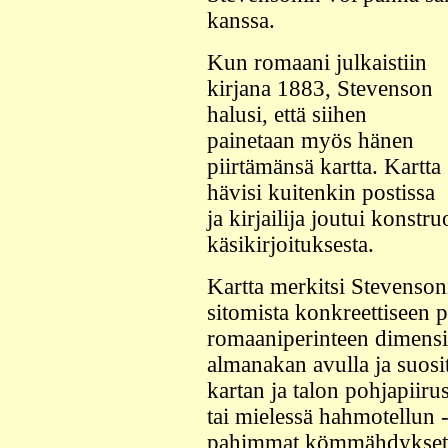
kanssa.
Kun romaani julkaistiin
kirjana 1883, Stevenson
halusi, että siihen
painetaan myös hänen
piirtämänsä kartta. Kartta
hävisi kuitenkin postissa
ja kirjailija joutui konstr
käsikirjoituksesta.
Kartta merkitsi Stevenson
sitomista konkreettiseen p
romaaniperinteen dimensio
almanakan avulla ja suosit
kartan ja talon pohjapiiru
tai mielessä hahmotellun -
pahimmat kömmähdykset