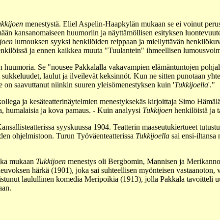
kkijoen
menestystä. Eliel Aspelin-Haapkylän mukaan se ei voinut perustu
mään kansanomaiseen huumoriin ja näyttämöllisen esityksen luontevuute
joen
lumouksen syyksi henkilöiden reippaan ja miellyttävän henkilökuv
enkilöissä ja ennen kaikkea muuta "Tuulantein" ihmeellisen lumousvoi
 huumoria. Se "nousee Pakkalalla vakavampien elämäntuntojen pohjal
 sukkeluudet, laulut ja ilveilevät keksinnöt. Kun ne sitten punotaan yht
pale on saavuttanut niinkin suuren yleisömenestyksen kuin '
Tukkijoella
'."
llega ja kesäteatterinäytelmien menestyksekäs kirjoittaja Simo Hämälä
a, humalaisia ja kova pamaus. - Kuin analyysi
Tukkijoen
henkilöistä ja 
sallisteatterissa syyskuussa 1904. Teatterin maaseutukiertueet tutustut
eiden ohjelmistoon. Turun Työväenteatterissa
Tukkijoella
sai ensi-iltans
onka mukaan
Tukkijoen
menestys oli Bergbomin, Mannisen ja Merikannon
aneuvoksen härkä (1901), joka sai suhteellisen myönteisen vastaanoton, 
unut laulullinen komedia Meripoikia (1913), jolla Pakkala tavoitteli uu
aan.