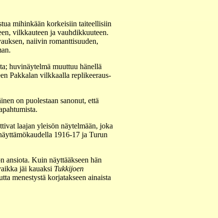
a mihinkään korkeisiin taiteellisiin
en, vilkkauteen ja vauhdikkuuteen.
auksen, naiivin romanttisuuden,
man.
ta; huvinäytelmä muuttuu hänellä
een Pakkalan vilkkaalla replikeeraus-
inen on puolestaan sanonut, että
tapahtumista.
tivat laajan yleisön näytelmään, joka
a näyttämökaudella 1916-17 ja Turun
 ansiota. Kuin näyttääkseen hän
vaikka jäi kauaksi
Tukkijoen
tta menestystä korjatakseen ainaista