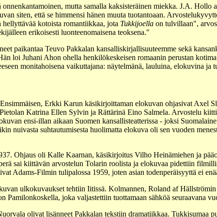
 onnenkantamoinen, mutta samalla kaksisteräinen miekka. J.A. Hollo arv
ankuvan siten, että se himmensi hänen muuta tuotantoaan. Arvostelukyvy
a hellyttävää kotoista romantiikkaa, jota
Tukkijoella
on tulvillaan", arvo
kijälleen erikoisesti luonteenomaisena teoksena."
ineet paikantaa Teuvo Pakkalan kansalliskirjallisuuteemme sekä kansanko
än loi Juhani Ahon ohella henkilökeskeisen romaanin perustan kotimais
eeseen monitahoisena vaikuttajana: näytelmänä, lauluina, elokuvina ja t
 Ensimmäisen, Erkki Karun käsikirjoittaman elokuvan ohjasivat Axel Sl
ietolan Katrina Ellen Sylvin ja Rättärinä Eino Salmela. Arvostelu kiit
lokuvan ensi-illan aikaan Suomen kansallisteatterissa - joksi Suomalainen
tiikin nuivasta suhtautumisesta huolimatta elokuva oli sen vuoden menes
1937. Ohjaus oli Kalle Kaarnan, käsikirjoitus Vilho Heinämiehen ja pää
ä sai kiittävän arvostelun Tolarin roolista ja elokuvaa pidettiin filmi
ivat Adams-Filmin tulipalossa 1959, joten asian todenperäisyyttä ei enää
kuvan ulkokuvaukset tehtiin Iitissä. Kolmannen, Roland af Hällströmi
on Pamilonkoskella, joka valjastettiin tuottamaan sähköä seuraavana vu
o Nuorvala olivat lisänneet Pakkalan tekstiin dramatiikkaa. Tukkisuma