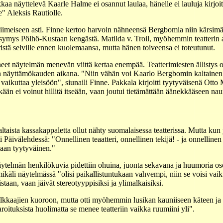
aa näyttelevä Kaarle Halme ei osannut laulaa, hänelle ei lauluja kirjoi
le" Aleksis Rautiolle.
 viimeiseen asti. Finne kertoo harvoin nähneensä Bergbomia niin kärsi
 kysymys Pölhö-Kustaan kengästä. Matilda v. Troil, myöhemmin teatterin a
istä selville ennen kuolemaansa, mutta hänen toiveensa ei toteutunut.
et näytelmän menevän viittä kertaa enempää. Teatterimiesten ällistys o
sen näyttämökauden aikana. "Niin vähän voi Kaarlo Bergbomin kaltainen
 vaikuttaa yleisöön", siunaili Finne. Pakkala kirjoitti tyytyväisenä Otto
kään ei voinut hillitä itseään, vaan joutui tietämättään äänekkääseen nau
ltaista kassakappaletta ollut nähty suomalaisessa teatterissa. Mutta kun
i Päivälehdessä: "Onnellinen teaatteri, onnellinen tekijä! - ja onnellinen y
aan tyytyväinen."
ytelmän henkilökuvia pidettiin ohuina, juonta sekavana ja huumoria osoit
ikäli näytelmässä "olisi paikallistuntukaan vahvempi, niin se voisi vai
istaan, vaan jäivät stereotyyppisiksi ja ylimalkaisiksi.
kkaajien kuoroon, mutta otti myöhemmin lusikan kauniiseen käteen ja tun
aroituksista huolimatta se menee teatteriin vaikka ruumiini yli".