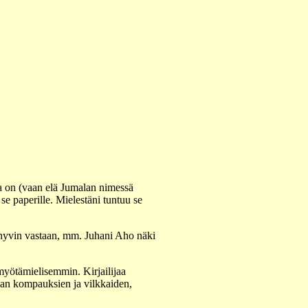
la on (vaan elä Jumalan nimessä
se paperille. Mielestäni tuntuu se
n hyvin vastaan, mm. Juhani Aho näki
myötämielisemmin. Kirjailijaa
aan kompauksien ja vilkkaiden,