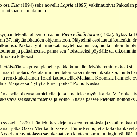
ko-osa
Elsa
(1894) sekä novellit
Lapsia
(1895) vakiinnuttivat Pakkalan 
 ollutkaan ristiriidatonta.
 syrjään tekeillä olleen romaanin
Pieni elämäntarina
(1902). Syksyllä 
erin 37. näytäntökauden ohjelmistoon. Näytelmä osoittautui kuitenkin 
n alkuunsa. Pakkala yritti muokata näytelmää uusiksi, mutta laihoin tulo
touhuun ja päättäneensä panna sen "toistaiseksi pöydälle tai oikeammin 
 huokasi kitkerästi.
uittotöissään saapuvat pienelle paikkakunnalle. Myöhemmin rikkaaksi ta
tinaan Huotari. Pietola-niminen talonpoika inhoaa tukkilaisia, mutta hä
ja renki-tukkilainen Tolari kaupustelija-Maijaan. Koomisia hahmoja ova
hna-Maija sekä "lyhytjärkinen poika" Pölhö-Kustaa.
räänlaiselle oikeusapumiehelle, joka havittelee myös Katria. Väärinkäsit
 rakastavaiset saavat toisensa ja Pölhö-Kustaa pääsee Pietolan holhotiksi.
 syksyllä 1899. Hän teki käsikirjoitukseen muutoksia ja vaati mukaan 
sanat, jotka Oskar Merikanto sävelsi. Finne kertoo, että koko hankkeella
han Arkadian ravintolassa savukelaatikon kanteen parin tuutingin välillä"