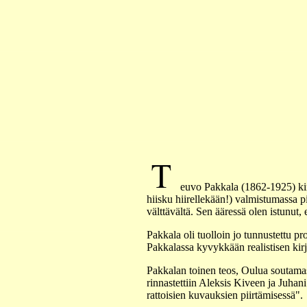
euvo Pakkala (1862-1925) kirj
hiisku hiirellekään!) valmistumassa 
välttävältä. Sen ääressä olen istunut,
Pakkala oli tuolloin jo tunnustettu pr
Pakkalassa kyvykkään realistisen kirj
Pakkalan toinen teos, Oulua soutamas
rinnastettiin Aleksis Kiveen ja Juha
rattoisien kuvauksien piirtämisessä".