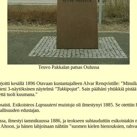
Teuvo Pakkalan patsas Oulussa
oitti kesällä 1896 Otavaan kustantajalleen Alvar Renqvistille: "Minul
pieni 3-näytöksinen näytelmä
"Tukkipojat"
. Sain päähäni yhtäkkiä pistää 
 että tuoli kuumana."
osaisti. Esikoisteos
Lapsuuteni muistoja
oli ilmestynyt 1885. Se otettii
allisuuden edustajan.
sa, ilmestyi tammikuussa 1886, ja teokseen suhtauduttiin esikoistakin 
ni Ahoon, ja hänen lahjoinaan nähtiin "suomen kielen hienouksien, rahv