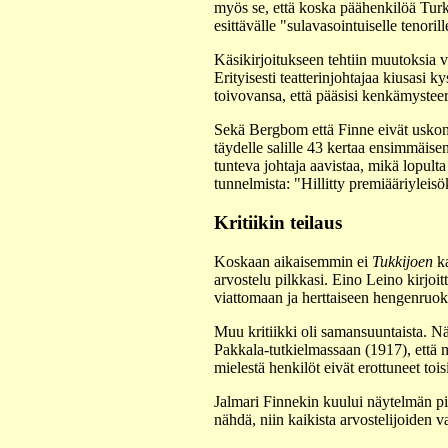
myös se, että koska päähenkilöä Turkk
esittävälle "sulavasointuiselle tenoril
Käsikirjoitukseen tehtiin muutoksia
Erityisesti teatterinjohtajaa kiusasi
toivovansa, että pääsisi kenkämysteer
Sekä Bergbom että Finne eivät uskone
täydelle salille 43 kertaa ensimmäi
tunteva johtaja aavistaa, mikä lopulta
tunnelmista: "Hillitty premiääriyleisö
Kritiikin teilaus
Koskaan aikaisemmin ei
Tukkijoen
ka
arvostelu pilkkasi. Eino Leino kirjoitt
viattomaan ja herttaiseen hengenruok
Muu kritiikki oli samansuuntaista. Nä
Pakkala-tutkielmassaan (1917), että m
mielestä henkilöt eivät erottuneet tois
Jalmari Finnekin kuului näytelmän pil
nähdä, niin kaikista arvostelijoiden v