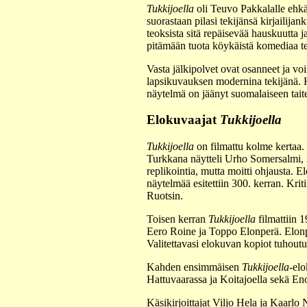
Tukkijoella
oli Teuvo Pakkalalle ehkä
suorastaan pilasi tekijänsä kirjailij
teoksista sitä repäisevää hauskuutta j
pitämään tuota köykäistä komediaa te
Vasta jälkipolvet ovat osanneet ja vo
lapsikuvauksen modernina tekijänä. H
näytelmä on jäänyt suomalaiseen tait
Elokuvaajat
Tukkijoella
Tukkijoella
on filmattu kolme kertaa.
Turkkana näytteli Urho Somersalmi, P
replikointia, mutta moitti ohjausta. E
näytelmää esitettiin 300. kerran. Kri
Ruotsin.
Toisen kerran
Tukkijoella
filmattiin 
Eero Roine ja Toppo Elonperä. Elonper
Valitettavasi elokuvan kopiot tuhoutu
Kahden ensimmäisen
Tukkijoella
-elo
Hattuvaarassa ja Koitajoella sekä En
Käsikirjoittajat Viljo Hela ja Kaarl