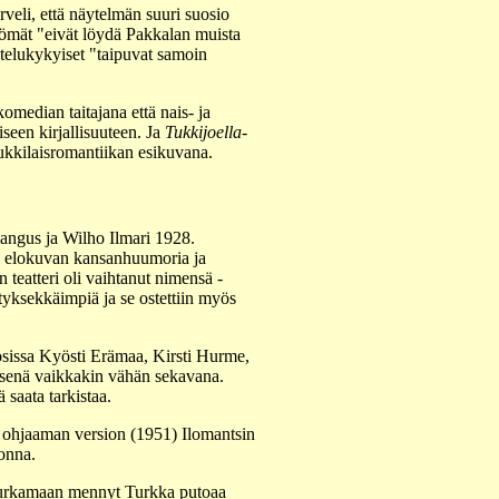
eli, että näytelmän suuri suosio
ttömät "eivät löydä Pakkalan muista
stelukykyiset "taipuvat samoin
median taitajana että nais- ja
een kirjallisuuteen. Ja
Tukkijoella
-
ukkilaisromantiikan esikuvana.
angus ja Wilho Ilmari 1928.
ti elokuvan kansanhuumoria ja
 teatteri oli vaihtanut nimensä -
tyksekkäimpiä ja se ostettiin myös
osissa Kyösti Erämaa, Kirsti Hurme,
llisenä vaikkakin vähän sekavana.
 saata tarkistaa.
n ohjaaman version (1951) Ilomantsin
onna.
a purkamaan mennyt Turkka putoaa