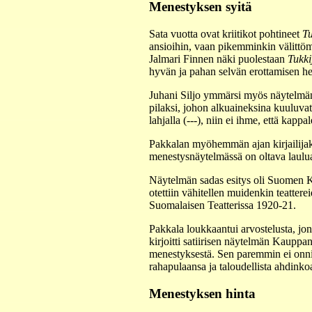
Menestyksen syitä
Sata vuotta ovat kriitikot pohtineet
Tu
ansioihin, vaan pikemminkin välittö
Jalmari Finnen näki puolestaan
Tukki
hyvän ja pahan selvän erottamisen h
Juhani Siljo ymmärsi myös näytelmän
pilaksi, johon alkuaineksina kuuluvat
lahjalla (---), niin ei ihme, että kap
Pakkalan myöhemmän ajan kirjailijako
menestysnäytelmässä on oltava laulu
Näytelmän sadas esitys oli Suomen Kan
otettiin vähitellen muidenkin teatter
Suomalaisen Teatterissa 1920-21.
Pakkala loukkaantui arvostelusta, j
kirjoitti satiirisen näytelmän Kaupp
menestyksestä. Sen paremmin ei onnist
rahapulaansa ja taloudellista ahdinko
Menestyksen hinta