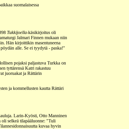
paikkaa suomalaisessa
1898
Tukkijoella
-käsikirjoitus oli
dramaturgi Jalmari Finnen mukaan niin
ksin. Hän kirjoittikin masentuneena
pöydän alle. Se ei tyydytä - paska!"
lollisen pojaksi paljastuva Turkka on
nen tyttärensä Katri rakastuu
t juoruakat ja Rättärin
ysten ja kommellusten kautta Rättäri
lauluja. Larin-Kyösti, Otto Manninen
 oli selkeä tilapääluonne: "Tuli
. Tilannesidonnaisuutta kuvaa hyvin