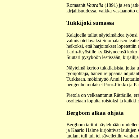
Romaanit
Vaaralla
(1891) ja sen jat
kirjallisuudessa, vaikka vastaanotto ei
Tukkijoki sumassa
Kalajoella tullut näytelmäidea työnsi
valmis otettavaksi Suomalaisen teatt
heikoksi, että harjoitukset lopetettii
Larin-Kyöstille kyllästyneensä koko 
Suutari pysyköön lestissään, kirjailija
Näytelmä kertoo tukkilaisista, jotka 
työnjohtaja, hänen reippaana adjutant
Turkkaan, mökintyttö Anni Huotariin 
hengenheimolaiset Poro-Pirkko ja Pa
Pietola on velkaantunut Rättärille, e
osoitetaan lopulta roistoksi ja kaikki
Bergbom alkaa ohjata
Bergbom tarttui näytelmään uudelleen
ja Kaarlo Halme kirjoittivat laulujen 
tuulan, tuli tuli tei sävellettiin van