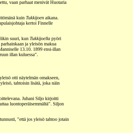
tettu, vaan parhaat menivät Huotaria
mättömänä kuin
Tukkijoen
aikana.
pulaisjohtaja kertoi Finnelle
likin suuri, kun
Tukkijoella
pyöri
 parhainkaan ja yleisön makua
 Manniselle 13.10. 1899 ensi-illan
ruun illan kuluessa".
 yleisö otti näytelmän omakseen,
leisö, tahtoisin lisätä, joka näin
televana. Juhani Siljo kirjoitti
kuttaa luontoperäisemmältä". Siljon
nusti, "että jos yleisö tahtoo jotain