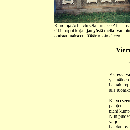
Runoilija Ashalchi Okin museo Alnashiss
Oki luopui kirjailijantyöstä melko varhai
omistautuakseen lääkärin toimelleen.
Vier
Vieressä va
yksinäinen
hautakump
alla ruohik
Katveesee
pajujen
pieni kumpu
Niin puide
varjot
haudan pyhi