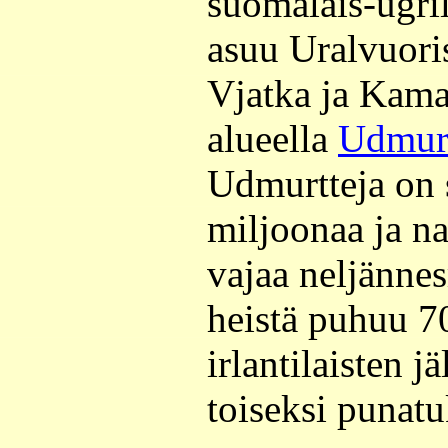
suomalais-ugri
asuu Uralvuoris
Vjatka ja Kama-
alueella
Udmur
Udmurtteja on s
miljoonaa ja na
vajaa neljänne
heistä puhuu 7
irlantilaisten 
toiseksi punatu