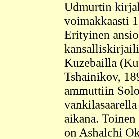
Udmurtin kirjak
voimakkaasti 1
Erityinen ansio
kansalliskirjail
Kuzebailla (Ku
Tshainikov, 18
ammuttiin Solo
vankilasaarella
aikana. Toinen 
on Ashalchi Ok