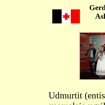
Gerd
As
Udmurtit (entis