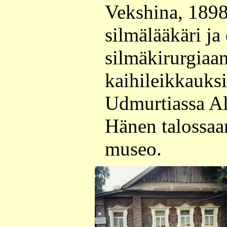
Vekshina, 1898
silmälääkäri ja
silmäkirurgiaan,
kaihileikkauksi
Udmurtiassa Al
Hänen talossa
museo.