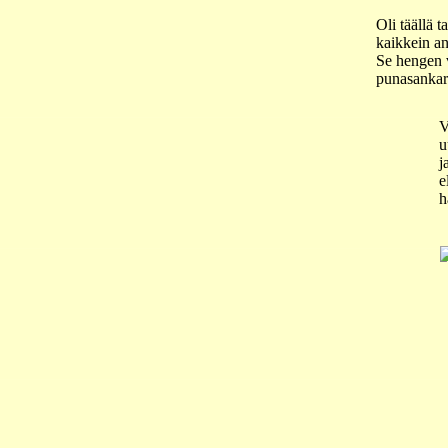
Oli täällä ta
kaikkein an
Se hengen 
punasankar
V
u
j
e
h