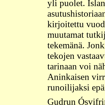
yli puolet. Isl
asutushistoriaan
kirjoitettu vuod
muutamat tutkij
tekemänä. Jonki
tekojen vastaa
tarinaan voi nä
Aninkaisen virr
runoilijaksi epä
Gudrun Ósvifrin