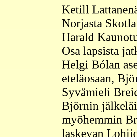
Ketill Lattanenä
Norjasta Skotla
Harald Kaunotu
Osa lapsista jat
Helgi Bólan as
eteläosaan, Bjö
Syvämieli Brei
Björnin jälkeläi
myöhemmin Br
laskevan Lohij