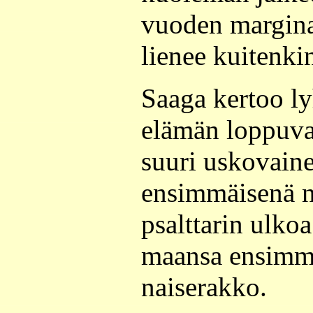
vuoden margina
lienee kuitenkin
Saaga kertoo l
elämän loppuvai
suuri uskovaine
ensimmäisenä n
psalttarin ulko
maansa ensimm
naiserakko.