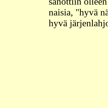
sanottiin ollee
naisia, "hyvä n
hyvä järjenlahjo