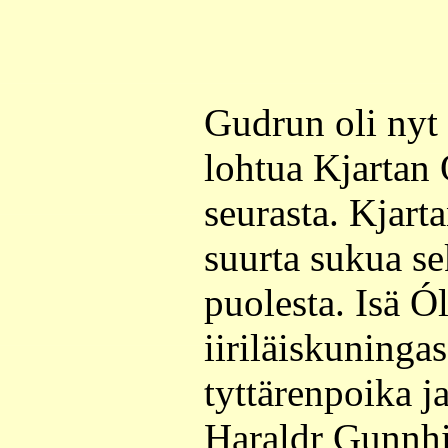
Gudrun oli nyt 
lohtua Kjartan 
seurasta. Kjart
suurta sukua sek
puolesta. Isä Ól
iiriläiskuninga
tyttärenpoika j
Haraldr Gunnhi