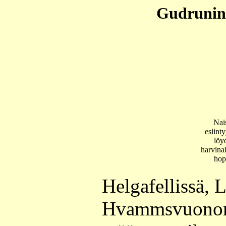
Gudrunin 
Nais
esiint
löy
harvina
hop
Helgafellissä, L
Hvammsvuonon 