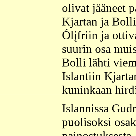
olivat jääneet p
Kjartan ja Boll
Ólįfriin ja otti
suurin osa muist
Bolli lähti vie
Islantiin Kjarta
kuninkaan hirdi
Islannissa Gudr
puolisoksi osa
painostuksesta,