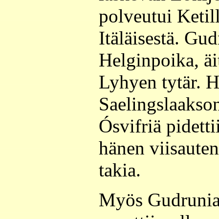
polveutui Ketil
Itäläisestä. Gud
Helginpoika, äi
Lyhyen tytär. H
Saelingslaakson
Ósvifriä pidett
hänen viisauten
takia.
Myös Gudrunia 