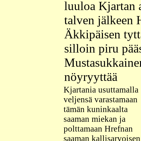
luuloa Kjartan 
talven jälkeen 
Äkkipäisen tytt
silloin piru pääs
Mustasukkaine
nöyryyttää
Kjartania usuttamalla
veljensä varastamaan
tämän kuninkaalta
saaman miekan ja
polttamaan Hrefnan
saaman kallisarvoisen