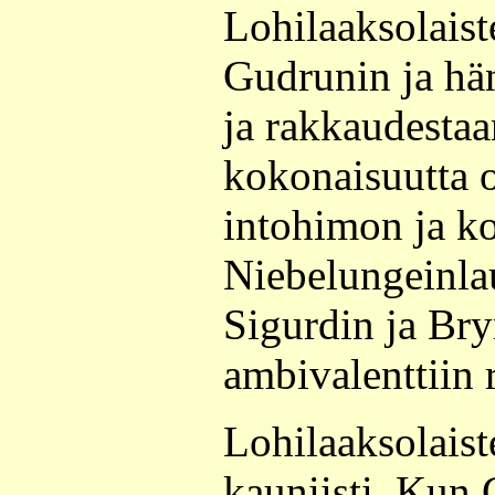
Lohilaaksolaist
Gudrunin ja hä
ja rakkaudestaa
kokonaisuutta o
intohimon ja k
Niebelungeinla
Sigurdin ja Bry
ambivalenttiin 
Lohilaaksolais
kauniisti. Kun 