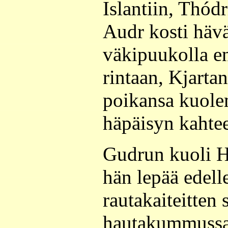
Islantiin, Thód
Audr kosti hävä
väkipuukolla en
rintaan, Kjartani
poikansa kuole
häpäisyn kahtee
Gudrun kuoli He
hän lepää edell
rautakaiteitten
hautakummussa 