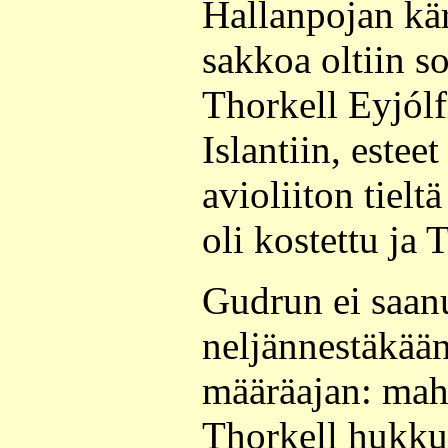
Hallanpojan kär
sakkoa oltiin s
Thorkell Eyjólf
Islantiin, este
avioliiton tieltä
oli kostettu ja 
Gudrun ei saanu
neljännestäkää
määräajan: mah
Thorkell hukkui