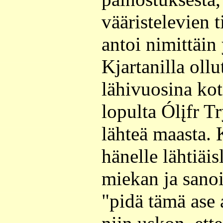
vääristelevien 
antoi nimittäin
Kjartanilla ollu
lähivuosina kot
lopulta Ólįfr T
lähteä maasta. 
hänelle lähtiäi
miekan ja sanoi 
"pidä tämä ase 