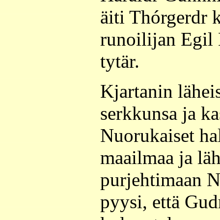
äiti Thórgerdr 
runoilijan Egi
tytär.
Kjartanin lähei
serkkunsa ja ka
Nuorukaiset ha
maailmaa ja läh
purjehtimaan N
pyysi, että Gud