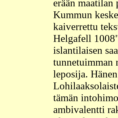
erään maatilan
Kummun keskell
kaiverrettu tek
Helgafell 1008
islantilaisen sa
tunnetuimman n
leposija. Hänen
Lohilaaksolaist
tämän intohimo
ambivalentti r