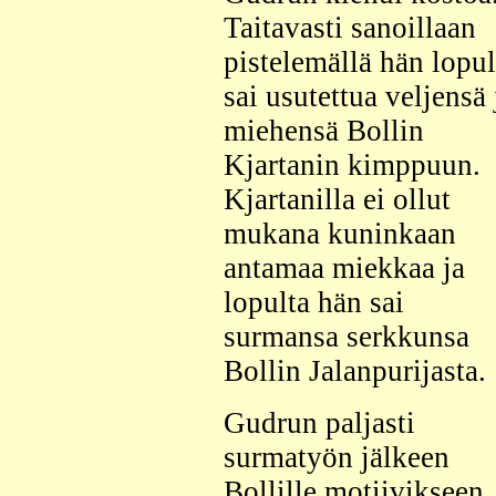
Taitavasti sanoillaan
pistelemällä hän lopul
sai usutettua veljensä 
miehensä Bollin
Kjartanin kimppuun.
Kjartanilla ei ollut
mukana kuninkaan
antamaa miekkaa ja
lopulta hän sai
surmansa serkkunsa
Bollin Jalanpurijasta.
Gudrun paljasti
surmatyön jälkeen
Bollille motiivikseen