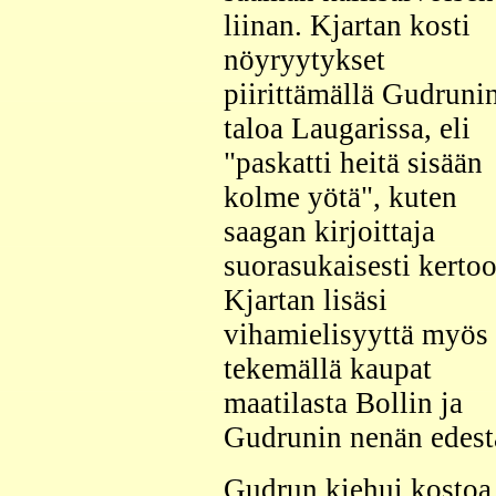
liinan. Kjartan kosti
nöyryytykset
piirittämällä Gudruni
taloa Laugarissa, eli
"paskatti heitä sisään
kolme yötä", kuten
saagan kirjoittaja
suorasukaisesti kertoo
Kjartan lisäsi
vihamielisyyttä myös
tekemällä kaupat
maatilasta Bollin ja
Gudrunin nenän edest
Gudrun kiehui kostoa