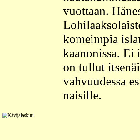
vuottaan. Hänes
Lohilaaksolaist
komeimpia islan
kaanonissa. Ei 
on tullut itsenä
vahvuudessa esi
naisille.