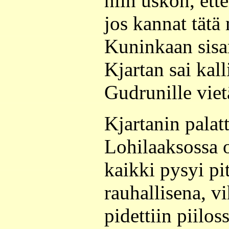
niin uskon, ette
jos kannat tätä
Kuninkaan sisar
Kjartan sai kall
Gudrunille viet
Kjartanin palat
Lohilaaksossa o
kaikki pysyi p
rauhallisena, v
pidettiin piilos