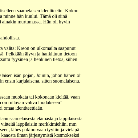
 itselleen saamelaisen identiteetin. Kokon
 ja minne hän kuului. Tämä oli siinä
 tai ainakin murtumassa. Hän oli hyvin
mahdollista.
ta valita: Kreon on ulkomailta saapunut
sä. Pelkkään älyyn ja hankittuun tietoon
suttu fyysinen ja henkinen tietoa, siihen
laisen isän pojan, Jounin, johon hänen oli
in ensin karjalaisena, sitten suomalaisena.
tessaan muokata tai kokonaan kieltää, vaan
 on riittävän vahva luodakseen”
i omaa identiteettiään.
taan saamelaisesta elämästä ja lappilaisesta
 viitteitä lappilaisiin merkkimiehiin, mm.
seen, lähes pakinoivaan tyyliin ja vieläpä
a kaaosta ilman järjestymistä kosmokseksi