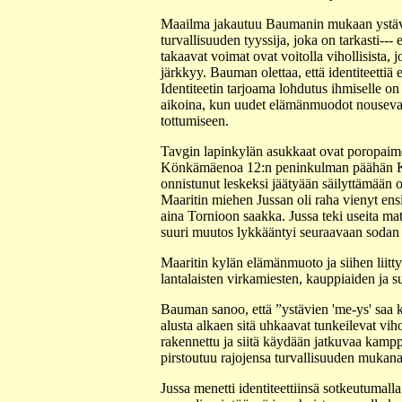
Maailma jakautuu Baumanin mukaan ystäviin
turvallisuuden tyyssija, joka on tarkasti--- 
takaavat voimat ovat voitolla vihollisista, 
järkkyy. Bauman olettaa, että identiteettiä e
Identiteetin tarjoama lohdutus ihmiselle o
aikoina, kun uudet elämänmuodot nousevat es
tottumiseen.
Tavgin lapinkylän asukkaat ovat poropaimen
Könkämäenoa 12:n peninkulman päähän Kask
onnistunut leskeksi jäätyään säilyttämään o
Maaritin miehen Jussan oli raha vienyt ens
aina Tornioon saakka. Jussa teki useita matk
suuri muutos lykkääntyi seuraavaan sodan j
Maaritin kylän elämänmuoto ja siihen liitty
lantalaisten virkamiesten, kauppiaiden ja 
Bauman sanoo, että ”ystävien 'me-ys' saa kii
alusta alkaen sitä uhkaavat tunkeilevat vi
rakennettu ja siitä käydään jatkuvaa kamppa
pirstoutuu rajojensa turvallisuuden mukana, 
Jussa menetti identiteettiinsä sotkeutumal