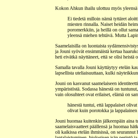
Kokon Ahkun ihailu ulottuu myös yleensä 
Ei tiedetä milloin nämä tyttäret aloit
miesten rinnalla. Naiset heidän heim
poromerkkiin, ja heillä on ollut sam
yleensä miehen tehtävä. Mutta Lapin n
Saamelaisilla on luontaista sydämensivisty
ja Jouni syövät ensimmäistä kertaa haaruko
heti eivätkä näyttäneet, että se olisi heistä 
Samalla tavalla Jouni käyttäytyy etelän ka
lapsellista uteliaisuuttaan, kulki näyteikk
Jouni on kasvanut saamelaiseen identiteetti
ympäristöstä. Sodassa hänestä on tuntunut, 
vain olosuhteet ovat erilaiset, elämä on s
hänestä tuntui, että lappalaiset oliva
olivat kuin porotokka ja lappalainen
Jouni huomaa kuitenkin jälkeenpäin aina tun
saamelaisvaatteet päällensä ja huomaa hätkä
oli kaikissa etelän ihmisissä, on seurannut
lantalaistuminen, biologisen isän perintö 