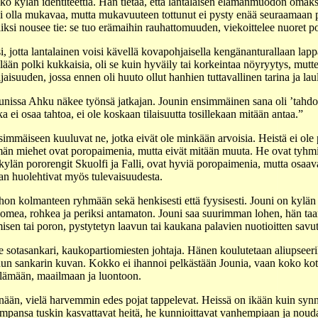
o kylän identiteettiä. Hän tietää, että lantalaisen elämänmuodon omaks
i olla mukavaa, mutta mukavuuteen tottunut ei pysty enää seuraamaan p
i nousee tie: se tuo erämaihin rauhattomuuden, viekoittelee nuoret poi
i, jotta lantalainen voisi kävellä kovapohjaisella kengänanturallaan lap
ään polki kukkaisia, oli se kuin hyväily tai korkeintaa nöyryytys, mut
jaisuuden, jossa ennen oli huuto ollut hanhien tuttavallinen tarina ja lau
unissa Ahku näkee työnsä jatkajan. Jounin ensimmäinen sana oli ’tahd
a ei osaa tahtoa, ei ole koskaan tilaisuutta tosillekaan mitään antaa.”
mäiseen kuuluvat ne, jotka eivät ole minkään arvoisia. Heistä ei ole po
män miehet ovat poropaimenia, mutta eivät mitään muuta. He ovat tyhmiä
län pororengit Skuolfi ja Falli, ovat hyviä poropaimenia, mutta osaava
aan huolehtivat myös tulevaisuudesta.
n kolmanteen ryhmään sekä henkisesti että fyysisesti. Jouni on kylän l
omea, rohkea ja periksi antamaton. Jouni saa suurimman lohen, hän taa
isen tai poron, pystytetyn laavun tai kaukana palavien nuotioitten savut
 sotasankari, kaukopartiomiesten johtaja. Hänen koulutetaan aliupseerik
idun sankarin kuvan. Kokko ei ihannoi pelkästään Jounia, vaan koko k
 elämään, maailmaan ja luontoon.
kenään, vielä harvemmin edes pojat tappelevat. Heissä on ikään kuin syn
hempansa tuskin kasvattavat heitä, he kunnioittavat vanhempiaan ja noud