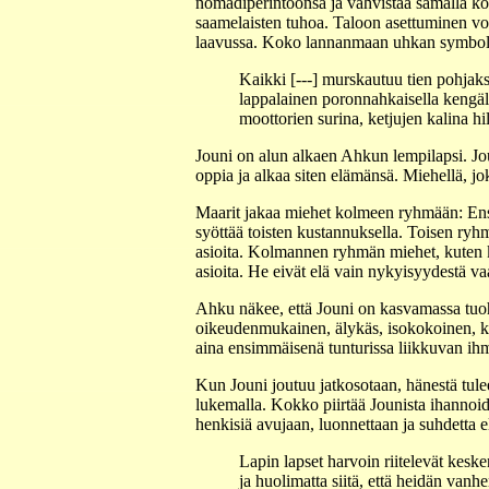
nomadiperintöönsä ja vahvistaa samalla kok
saamelaisten tuhoa. Taloon asettuminen vo
laavussa. Koko lannanmaan uhkan symboliks
Kaikki [---] murskautuu tien pohjaks
lappalainen poronnahkaisella kengäll
moottorien surina, ketjujen kalina hil
Jouni on alun alkaen Ahkun lempilapsi. Jo
oppia ja alkaa siten elämänsä. Miehellä, jok
Maarit jakaa miehet kolmeen ryhmään: Ensim
syöttää toisten kustannuksella. Toisen ryh
asioita. Kolmannen ryhmän miehet, kuten ky
asioita. He eivät elä vain nykyisyydestä v
Ahku näkee, että Jouni on kasvamassa tuoho
oikeudenmukainen, älykäs, isokokoinen, k
aina ensimmäisenä tunturissa liikkuvan ihm
Kun Jouni joutuu jatkosotaan, hänestä tulee
lukemalla. Kokko piirtää Jounista ihanno
henkisiä avujaan, luonnettaan ja suhdetta
Lapin lapset harvoin riitelevät kes
ja huolimatta siitä, että heidän van