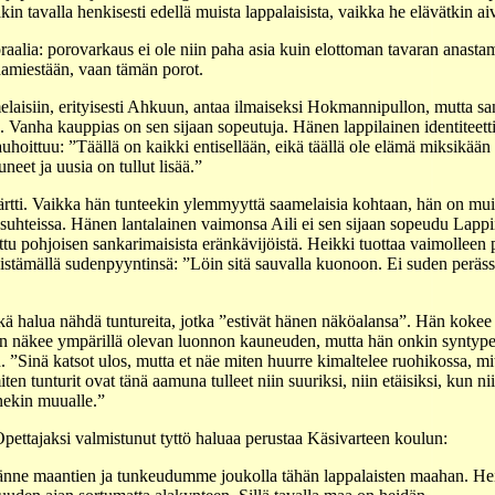
kin tavalla henkisesti edellä muista lappalaisista, vaikka he elävätkin a
lia: porovarkaus ei ole niin paha asia kuin elottoman tavaran anasta
hamiestään, vaan tämän porot.
aisiin, erityisesti Ahkuun, antaa ilmaiseksi Hokmannipullon, mutta sanoo,
lu”. Vanha kauppias on sen sijaan sopeutuja. Hänen lappilainen identiteett
auhoittuu: ”Täällä on kaikki entisellään, eikä täällä ole elämä miksikää
eet ja uusia on tullut lisää.”
tti. Vaikka hän tunteekin ylemmyyttä saamelaisia kohtaan, hän on muid
yssuhteissa. Hänen lantalainen vaimonsa Aili ei sen sijaan sopeudu Lappi
ttu pohjoisen sankarimaisista eränkävijöistä. Heikki tuottaa vaimolleen
istämällä sudenpyyntinsä: ”Löin sitä sauvalla kuonoon. Ei suden peräss
ä halua nähdä tuntureita, jotka ”estivät hänen näköalansa”. Hän kokee ne
jaan näkee ympärillä olevan luonnon kauneuden, mutta hän onkin syntyper
n. ”Sinä katsot ulos, mutta et näe miten huurre kimaltelee ruohikossa, mi
iten tunturit ovat tänä aamuna tulleet niin suuriksi, niin etäisiksi, kun n
nnekin muualle.”
. Opettajaksi valmistunut tyttö haluaa perustaa Käsivarteen koulun:
änne maantien ja tunkeudumme joukolla tähän lappalaisten maahan. Heid