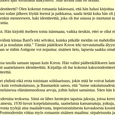
uuden ajan sortumatta alakynteen. Sillä tavalla maa on heidän.
identiteetti? Olen kokenut romaania lukiessani, että hän halusi kirjoittaa
usi sodan jälkeen löytää itsensä ja paikkansa, saada tietää kuka hän oli
uitenkin menneeseen, haki identiteettiä, joka oli itse asiassa jo murtunut
ismia.
. Hän kirjoitti itselleen toista isänmaata, vaikka tiesikin, ettei se ollut 
istä kiistaa Barrčs teki selväksi, kuinka pitkälle meidän on mahdollis
vat ja noudatan niitä.” Tämän päätöksen Kreon teki turvautumalla älyyn
an se mihin Antigone voi nojautua: sisäinen tieto, lapsesta saakka omak
sa tasolla samaan tapaan kuin Kreon. Hän valitsi päähenkilökseen lanta
saamelaiseen identiteettiin. Kirjailija oli itse kokenut kaksoisidentiteet
teettiä.
ei yhdistä eikä erota toisistaan solidaarisuus, jokin mitä he voivat halu
kuin verisukulaisuus, ja Baumankin sanoo, että ”tunne sukulaisuudesta
elaisessa elämänmuodossa arvoja, joihin halusi samaistua. Siten hän lo
dernina teoksena. Siinä on lähes luentojen tapaisia jaksoja, joissa kerro
 ainesta, 1930-luvun korpelalaisuutta, saamelaisia kansansatuja, joikuja,
ronta tyylejä aina maalailevasta, impressionistisesta kuvauksesta koomi
 Postmoderniin viittaa myös romaanin sisäinen maailma: sirpaleisuutta j