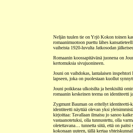
Neljän tuulen tie on Yrjö Kokon toinen kau
romaanimuotoon puettu lähes kansatieteell
vaiheista 1920-luvulta Jatkosodan jälkeis
Romaanin koossapitävänä juonena on Jouni
kertomuksia sivujuonineen.
Jouni on vaihdokas, lantalaisen inspehtor
lapseen, joka on puolestaan kuollut synnyt
Jouni poikkeaa ulkoisilta ja henkisiltä om
romaanin keskeinen teema on identiteetti 
Zygmunt Bauman on eritellyt identiteetti-k
identiteetti näyttää olevan yksi yleisimmis
kirjoittaa: Tavallaan ilmaisu jo sanoo kaike
vastaanotetuksi, olla tunnustettu, olla varm
oletettavana… tunnetta siitä, että on paits
kokonaan uuteen, tällä kertaa yhteiskunnal