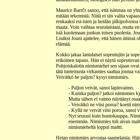
Maurice Barrčs sanoo, että isänmaa on yhtä 
mitään tekemistä. Niitä ei siis valita vapaa
renkaaksi esi-isien ja heidän jälkipolvens
maata. Voin vaihtaa seuralaisiani, mutta e
isiä kuolemaan jonkun toisen puolesta. Joun
Lisäksi Jouni ajattelee, että hänen äitinsä
elämää.
Kokko jakaa lantalaiset sopeutujiin ja sop
erikoinen tapaus. Hän ei näytä sopeutuvan
Pohjoiskalotin nimismiehet sen sijaan ovat
tätä tuntemusta virkamies saattaa joutua v
Veivätkö he paljon? kysyi nimismies.
- Paljon veivät, sanoi lapinvaimo.
- Kuinka paljon? jatkoi nimismies k
Mutta siihen ei vaimo näyttänyt osaa
- Veivätkö ne viisi poroa? koetti nim
- Kyllä ne veivät viisi poroa, sanoi 
Nyt seurasi kuin huutokauppa. Nimism
enemmän. Nimismies tuli aivan maltt
nimismieheltä loppui maltti.
Hetan nimismies arvostaa saamelaisia. Hä