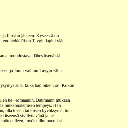
 ja Illusian jälkeen. Kyseessä on
, enontekiöläisen Tavgin lapinkylän
amat muodostavat lähes itsenäisiä
seen ja Jouni vaihtuu Tavgin Ellin
ä kysymys siitä, kuka hän oikein on. Kokon
 tuulen tie –romaaniin. Baumanin mukaan
mitystä mukanaolemisen lempeys. Hän
än, olla toisen tai toisen hyväksymä, tulla
ki itseensä sisällyttävänä ja ne
entiteetilleen, myös tullut puetuksi