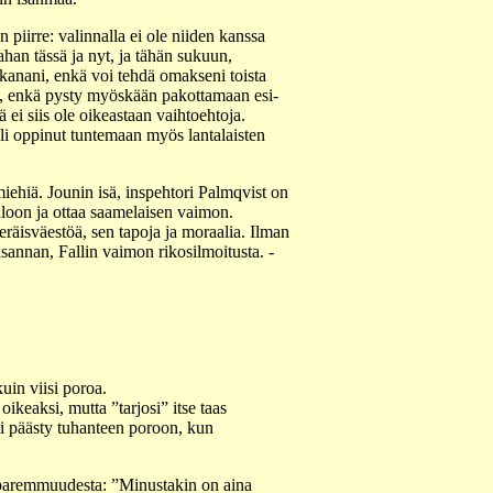
piirre: valinnalla ei ole niiden kanssa
ahan tässä ja nyt, ja tähän sukuun,
kanani, enkä voi tehdä omakseni toista
un, enkä pysty myöskään pakottamaan esi-
 ei siis ole oikeastaan vaihtoehtoja.
oli oppinut tuntemaan myös lantalaisten
ehiä. Jounin isä, inspehtori Palmqvist on
loon ja ottaa saamelaisen vaimon.
räisväestöä, sen tapoja ja moraalia. Ilman
sannan, Fallin vaimon rikosilmoitusta. -
uin viisi poroa.
keaksi, mutta ”tarjosi” itse taas
i päästy tuhanteen poroon, kun
 paremmuudesta: ”Minustakin on aina