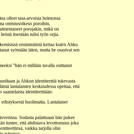
 aina olleet tasa-arvoisia heimonsa
ama omistusoikeus poroihin,
 paimentaneet porojakin, mikä on
istä itsestään tulisi työn orjia.
 tekemisissä ensimmäistä kertaa kuten Ahku
ttanut syömään täten, mutta he osasivat sen
eksi ”hän ei millään tavalla osittanut
uriltaan ja Ahkun identiteettiä tukevasta
Elämä lantalaisten keskuudessa opettaa, että
saamelaista identiteettiään:
a edistyksestä huolimatta. Lantalaiset
kitoverinsa. Sodasta palattuaan hän pukee
hän tuntee, että ahdistava levottomuus joka
iteettinsä, vaikka tarjolla olisi
nin isänmaa.