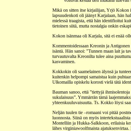
voisivat kestää tien mukana tulevan 
Mikä on sitten itse kirjailijan, Yrjö Kokon 
lapsuudenkoti oli jäänyt Karjalaan, hän hal
mielessä traagista, että hän identifioitui k
tietoinen siitä, mutta nostalgia onkin eskap
Kokon isänmaa oli Karjala, sitä ei enää ollut
Kommentoidessaan Kreonin ja Antigonen väl
isäntä. Hän sanoi: ”Tunnen maan lait ja ta
turvautuvalta Kreonilta tulee aina puuttuma
kasvaminen.
Kokkokin oli saamelainen älynsä ja tunteen
kuitenkin helpompi samaistua kuin puhtaasti 
Ulkomailla opiskelu korosti vielä tätä identi
Bauman sanoo, että ”tiettyjä ihmisolentoja 
sukulaisuus”. Ymmärrän tämä laajemmaksi 
yhteenkuuluvaisuutta. Ts. Kokko löysi saam
Neljän tuulen tie –romaani voi pitää postmo
luonnosta. Siinä on myös intertekstuaalista
Montelliin ja Hukka-Salkkoon, erilaisia ker
lähes virginiawoolfmaista ajatuksenvirtaa.