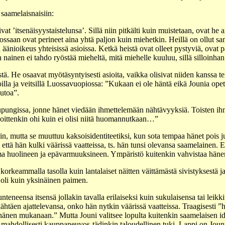
saamelaisnaisiin:
tivat ’itsenäisyystaistelunsa’. Sillä niin pitkälti kuin muistetaan, ovat he
ossaan ovat perineet aina yhtä paljon kuin miehetkin. Heillä on ollut s
a äänioikeus yhteisissä asioissa. Ketkä heistä ovat olleet pystyviä, ovat
ainen ei tahdo ryöstää mieheltä, mitä miehelle kuuluu, sillä silloinhan he
stä. He osaavat myötäsyntyisesti asioita, vaikka olisivat niiden kanssa
illa ja veitsillä Luossavuopiossa: ”Kukaan ei ole häntä eikä Jounia ope
outoa”.
upungissa, jonne hänet viedään ihmettelemään nähtävyyksiä. Toisten ihme
unoittenkin ohi kuin ei olisi niitä huomannutkaan…”
in, mutta se muuttuu kaksoisidentiteetiksi, kun sota tempaa hänet pois ju
että hän kulki väärissä vaatteissa, ts. hän tunsi olevansa saamelainen. 
ama huolineen ja epävarmuuksineen. Ympäristö kuitenkin vahvistaa hänen 
t korkeammalla tasolla kuin lantalaiset näitten väittämästä sivistyksestä j
 oli kuin yksinäinen paimen.
teneensa itsensä jollakin tavalla erilaiseksi kuin sukulaisensa tai leik
htäen ajattelevansa, onko hän nytkin väärissä vaatteissa. Traagisesti ”
 hänen mukanaan.” Mutta Jouni valitsee lopulta kuitenkin saamelaisen ident
ja mahdollisesti kauppaneuvos-tädinkin taloudellinen tuki. Lappi on Jou