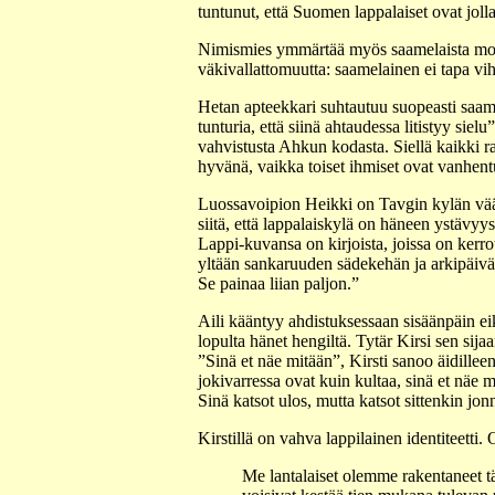
tuntunut, että Suomen lappalaiset ovat jolla
Nimismies ymmärtää myös saamelaista moraa
väkivallattomuutta: saamelainen ei tapa vi
Hetan apteekkari suhtautuu suopeasti saamel
tunturia, että siinä ahtaudessa litistyy sie
vahvistusta Ahkun kodasta. Siellä kaikki r
hyvänä, vaikka toiset ihmiset ovat vanhentun
Luossavoipion Heikki on Tavgin kylän väär
siitä, että lappalaiskylä on häneen ystävy
Lappi-kuvansa on kirjoista, joissa on kerro
yltään sankaruuden sädekehän ja arkipäivä
Se painaa liian paljon.”
Aili kääntyy ahdistuksessaan sisäänpäin eik
lopulta hänet hengiltä. Tytär Kirsi sen si
”Sinä et näe mitään”, Kirsti sanoo äidillee
jokivarressa ovat kuin kultaa, sinä et näe m
Sinä katsot ulos, mutta katsot sittenkin jo
Kirstillä on vahva lappilainen identiteetti
Me lantalaiset olemme rakentaneet t