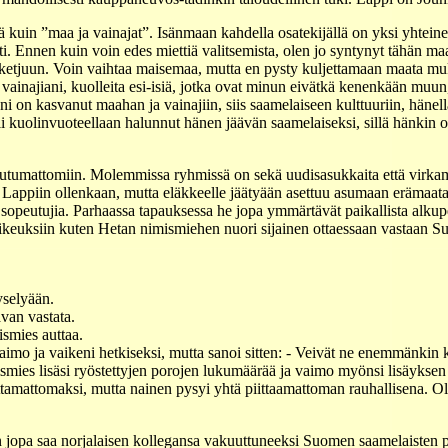
kuin ”maa ja vainajat”. Isänmaan kahdella osatekijällä on yksi yhteinen 
sti. Ennen kuin voin edes miettiä valitsemista, olen jo syntynyt tähän ma
a ketjuun. Voin vaihtaa maisemaa, mutta en pysty kuljettamaan maata mu
n vainajiani, kuolleita esi-isiä, jotka ovat minun eivätkä kenenkään mu
i on kasvanut maahan ja vainajiin, siis saamelaiseen kulttuuriin, hänellä
 oli kuolinvuoteellaan halunnut hänen jäävän saamelaiseksi, sillä hänkin 
eutumattomiin. Molemmissa ryhmissä on sekä uudisasukkaita että virkami
 Lappiin ollenkaan, mutta eläkkeelle jäätyään asettuu asumaan erämaata
 sopeutujia. Parhaassa tapauksessa he jopa ymmärtävät paikallista alkupe
aikeuksiin kuten Hetan nimismiehen nuori sijainen ottaessaan vastaan Su
yselyään.
van vastata.
ismies auttaa.
vaimo ja vaikeni hetkiseksi, mutta sanoi sitten: - Veivät ne enemmänkin k
ies lisäsi ryöstettyjen porojen lukumäärää ja vaimo myönsi lisäyksen oi
amattomaksi, mutta nainen pysyi yhtä piittaamattoman rauhallisena. Ol
n jopa saa norjalaisen kollegansa vakuuttuneeksi Suomen saamelaisten