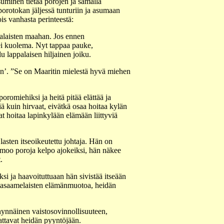
uminen tietää porojen ja samalla
orotokan jäljessä tunturiin ja asumaan
s vanhasta perinteestä:
palaisten maahan. Jos ennen
tei kuolema. Nyt tappaa pauke,
lu lappalaisen hiljainen joiku.
on’. ”Se on Maaritin mielestä hyvä miehen
romiehiksi ja heitä pitää elättää ja
 kuin hirvaat, eivätkä osaa hoitaa kylän
t hoitaa lapinkylään elämään liittyviä
asten itseoikeutettu johtaja. Hän on
moo poroja kelpo ajokeiksi, hän näkee
.
si ja haavoituttuaan hän sivistää itseään
otasaamelaisten elämänmuotoa, heidän
nynnäinen vaistosovinnollisuuteen,
attavat heidän pyyntöjään.