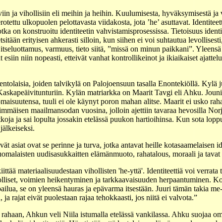
 ja vihollisiin eli meihin ja heihin. Kuulumisesta, hyväksymisestä ja 
erotettu ulkopuolen pelottavasta viidakosta, jota ’he’ asuttavat. Identitee
jotka on konstruoitu identiteetin vahvistamisprosessissa. Tietoisuus iden
tsitään erityisen ahkerasti silloin, kun siihen ei voi suhtautua levollisest
n itseluottamus, varmuus, tieto siitä, ”missä on minun paikkani”. Yleen
iin niin nopeasti, etteivät vanhat kontrollikeinot ja ikiaikaiset ajattel
tolaisia, joiden talvikylä on Palojoensuun tasalla Enontekiöllä. Kylä 
apeäivitunturiin. Kylän matriarkka on Maarit Tavgi eli Ahku. Jouni
maisuutensa, tuuli ei ole käynyt poron mahan alitse. Maarit ei usko raha
immäisen maailmansodan vuosina, jolloin ajettiin tavaraa hevosilla Nor
oja ja sai lopulta jossakin etelässä puukon hartioihinsa. Kun sota loppui
älkeiseksi.
vät asiat ovat se perinne ja turva, jotka antavat heille kotasaamelaisen 
suomalaisten uudisasukkaitten elämänmuoto, rahatalous, moraali ja tavat 
ttää materiaalisuudestaan vihollisten 'he-yttä'. Identiteettiä voi verrata
holliset, voimien heikentyminen ja tarkkaavaisuuden herpaantuminen. Kos
ilua, se on yleensä hauras ja epävarma itsestään. Juuri tämän takia me-p
ja rajat eivät puolestaan rajaa tehokkaasti, jos niitä ei valvota.”
la rahaan, Ahkun veli Niila istumalla etelässä vankilassa. Ahku suojaa o