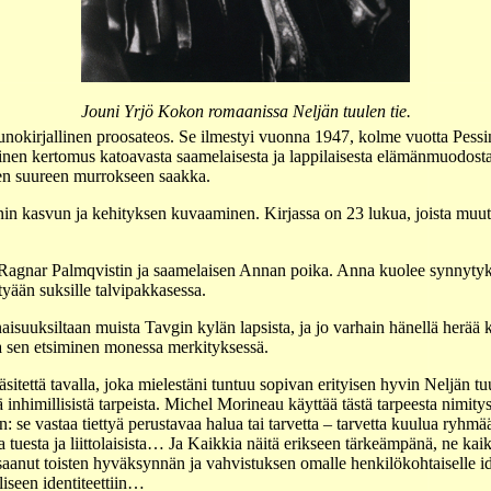
Jouni Yrjö Kokon romaanissa Neljän tuulen tie.
nokirjallinen proosateos. Se ilmestyi vuonna 1947, kolme vuotta Pessin
inen kertomus katoavasta saamelaisesta ja lappilaisesta elämänmuodosta
een suureen murrokseen saakka.
n kasvun ja kehityksen kuvaaminen. Kirjassa on 23 lukua, joista muut
i Ragnar Palmqvistin ja saamelaisen Annan poika. Anna kuolee synnytyk
tyään suksille talvipakkasessa.
inaisuuksiltaan muista Tavgin kylän lapsista, ja jo varhain hänellä herä
ja sen etsiminen monessa merkityksessä.
äsitettä tavalla, joka mielestäni tuntuu sopivan erityisen hyvin Neljän
tä inhimillisistä tarpeista. Michel Morineau käyttää tästä tarpeesta ni
n: se vastaa tiettyä perustavaa halua tai tarvetta – tarvetta kuulua ryhmä
a tuesta ja liittolaisista… Ja Kaikkia näitä erikseen tärkeämpänä, ne kaik
i saanut toisten hyväksynnän ja vahvistuksen omalle henkilökohtaiselle id
liseen identiteettiin…