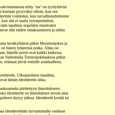
vahvistamisesta tehty ’me’ on tyydyttävän
tti koetaan pysyväksi silloin, kun sen
titeetistä voimistuu, kun turvallisuudentunne
i, kun sitä ei saada verenperintönä.
sä näin tapahtuu nopeiden muutosten
utavat riitä niiden omaksumiseen ja niihin
jutaa kesäkyläänsä pitkin Muonionjokea ja
 on hänen tyttärensä poika. Ahku on
an, hänelle porot ovat kaikki kaikessa.
jan Skibotnista Tornionjokilaaksoa pitkin
, erämaat jäivät entisille asukkailleen,
identiteetin. Ulkopuolinen maailma,
ovat tämän identiteetin uhka.
 taukoamatta piiritettyyn linnoitukseen:
ka identiteetti on linnoituksen tavoin aina
uheen täytyy jatkua. Identiteetti kestää tai
maa identiteettiään turvautumalla vanhaan