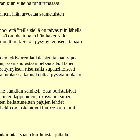
ivan kuin villeinä tunturimaassa.”
minen. Hän arvostaa saamelaisten
 että ”teillä siellä on taivas niin lähellä
insä on uhattuna ja hän hakee sille
n muuttunut. Se on pysynyt entiseen tapaan
en jokivarren lantalaisten tapaan ylpeä
in, vaan suorastaan pelkää sitä. Hänen
 pettymyksen riisumalla vapaaehtoisesti
ä hiihtäessä kannata ottaa pyssyä mukaan.
 vankilan seiniksi, jotka puristaisivat
äinen lappilainen ja kasvanut siihen.
ten kellastuneitten pajujen lehdet
iillekin on laskeutunut huurre kuin lumi.
än pitää saada koulutusta, jotta he