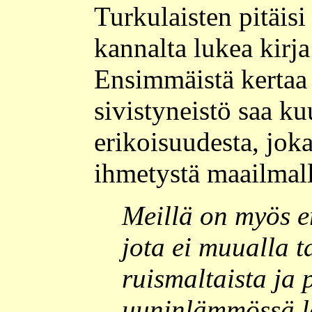
Turkulaisten pitäis
kannalta lukea kirj
Ensimmäistä kertaa 
sivistyneistö saa k
erikoisuudesta, joka
ihmetystä maailmall
Meillä on myös e
jota ei muualla t
ruismaltaista ja 
uuninlämmössä le