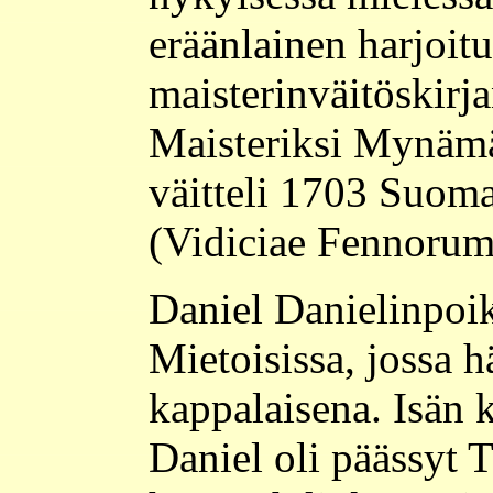
eräänlainen harjoit
maisterinväitöskirja
Maisteriksi Mynämä
väitteli 1703 Suom
(Vidiciae Fennorum)
Daniel Danielinpoik
Mietoisissa, jossa h
kappalaisena. Isän 
Daniel oli päässyt 