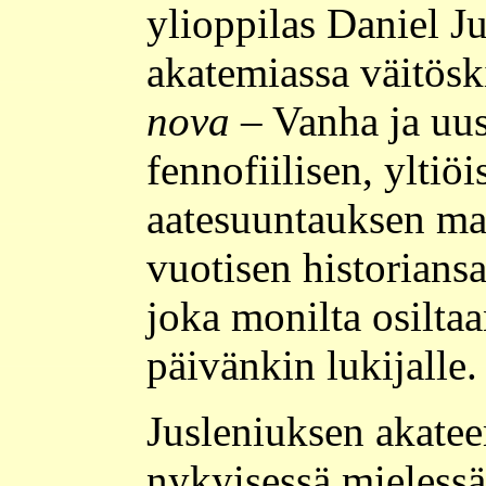
ylioppilas Daniel J
akatemiassa väitösk
nova
– Vanha ja uus
fennofiilisen, yltiö
aatesuuntauksen man
vuotisen historiansa
joka monilta osilta
päivänkin lukijalle.
Jusleniuksen akatee
nykyisessä mielessä