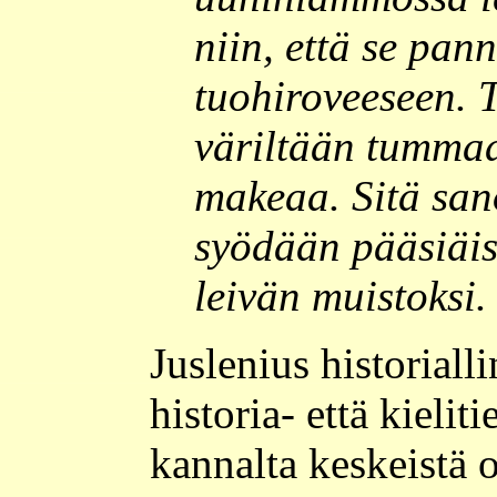
niin, että se pan
tuohiroveeseen.
väriltään tummaa
makeaa. Sitä sa
syödään pääsiäi
leivän muistoksi.
Juslenius historiall
historia- että kielit
kannalta keskeistä 