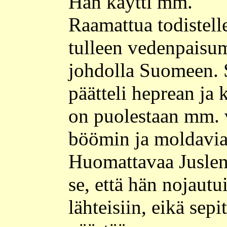
Hän käytti mm.
Raamattua todistell
tulleen vedenpaisu
johdolla Suomeen. 
päätteli heprean ja 
on puolestaan mm. v
böömin ja moldavian
Huomattavaa Juslen
se, että hän nojautu
lähteisiin, eikä sepi