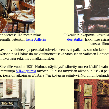
an vieressä Holmesin rakas
Oikealla ruokapöytä, keskell
reunalla tietenkin
Irene Adlerin
deerstalker
-lakki. Itse asia
kanssa silint
tavarat viuluineen ja persialaistohveleineen ovat paikalla, samoin labor
ät Watsonin ja Holmesin makuuhuoneet sekä vuosisadan vaihteen Lontoo
äyntikortteja sekä myy matkamuistoja.
reetille vuoden 1951 Holmes-näyttelystä siirretty museo käsittää vai
a ammuttuja
VR-kirjaimia
myöten. Pubissa myydään alkoholin lisäksi paito
, jossa oli aikoinaan
Baskervillen koirassa
esiintyvä Northhumberlandin