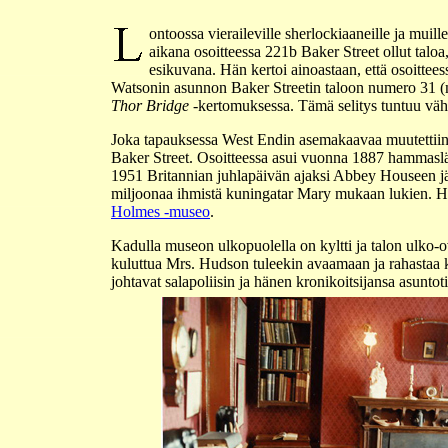
ontoossa vieraileville sherlockiaaneille ja mu
aikana osoitteessa 221b Baker Street ollut taloa
esikuvana. Hän kertoi ainoastaan, että osoittees
Watsonin asunnon Baker Streetin taloon numero 31 (my
Thor Bridge
-kertomuksessa. Tämä selitys tuntuu vähän
Joka tapauksessa West Endin asemakaavaa muutettiin 19
Baker Street. Osoitteessa asui vuonna 1887 hammasl
1951 Britannian juhlapäivän ajaksi Abbey Houseen järj
miljoonaa ihmistä kuningatar Mary mukaan lukien. Huo
Holmes -museo
.
Kadulla museon ulkopuolella on kyltti ja talon ulko-o
kuluttua Mrs. Hudson tuleekin avaamaan ja rahastaa ko
johtavat salapoliisin ja hänen kronikoitsijansa asuntoti