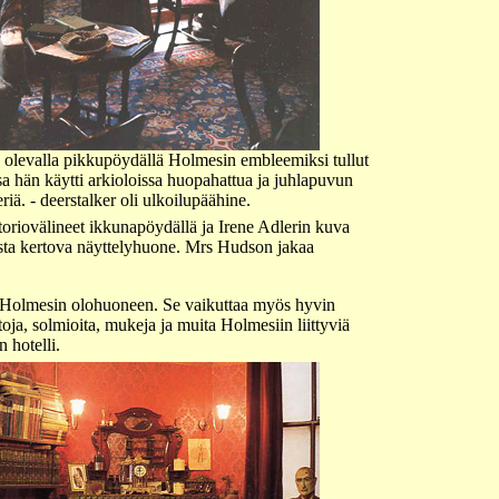
ä olevalla pikkupöydällä Holmesin embleemiksi tullut
ssa hän käytti arkioloissa huopahattua ja juhlapuvun
eriä. - deerstalker oli ulkoilupäähine.
atoriovälineet ikkunapöydällä ja Irene Adlerin kuva
sta kertova näyttelyhuone. Mrs Hudson jakaa
n Holmesin olohuoneen. Se vaikuttaa myös hyvin
ja, solmioita, mukeja ja muita Holmesiin liittyviä
 hotelli.