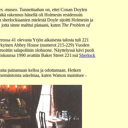
lmes -museo. Tunnettuahan on, ettei Conan Doylen
 mikä rakennus hänellä oli Holmesin residenssin
in sherlockiaanien mielestä Doyle sijoitti Holmesin ja
jotta sinne mahtui plataani, kuten
The Problem of
ossa 41 olevasta Yrjön aikaisesta talosta tuli 221
in nykyinen Abbey House (numerot 215-229) Vuoden
uoitiin salapoliisin olohuone. Näyttelyssä kävi puoli
iskuussa 1990 avattiin Baker Street 221:ssä
Sherlock
eraita painamaan kelloa ja odottamaan. Hetken
eitsemäntoista askelmaa, kuten Watson mainitsee -