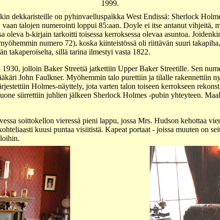
1999.
illekin dekkaristeille on pyhinvaelluspaikka West Endissä: Sherlock Ho
, vaan talojen numerointi loppui 85:aan. Doyle ei itse antanut vihjeitä,
sa oleva b-kirjain tarkoitti toisessa kerroksessa olevaa asuntoa. Joidenk
öhemmin numero 72), koska kiinteistössä oli riittävän suuri takapiha, 
 takaperoiselta, sillä tarina ilmestyi vasta 1822.
30, jolloin Baker Streetiä jatkettiin Upper Baker Streetille. Sen numer
ääkäri John Faulkner. Myöhemmin talo purettiin ja tilalle rakennetti
estettiin Holmes-näyttely, jota varten talon toiseen kerrokseen rekonstr
ne siirrettiin juhlien jälkeen Sherlock Holmes -pubin yhteyteen. Maal
vessa soittokellon vieressä pieni lappu, jossa Mrs. Hudson kehottaa vi
hteliaasti kuusi puntaa visiitistä. Kapeat portaat - joissa muuten on s
loihin.