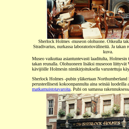
Sherlock Holmes -museon olohuone. Oikealla tak
Stradivarius, nurkassa laboratoriovälineitä. Ja takan 
kuva.
Museo vaikuttaa asiantuntevasti laaditulta, Holmesin 
takan reunalla. Olohuoneen lisäksi museoon liittyv
kävijöille Holmesin nimikirjoituksella varustettuja k
Sherlock Holmes -pubin yläkertaan Northumberland St
perusteellisesti kokoonpannulta aina seinää luodeill
matkamuistotavaroita
. Pubi on samassa rakennuksessa