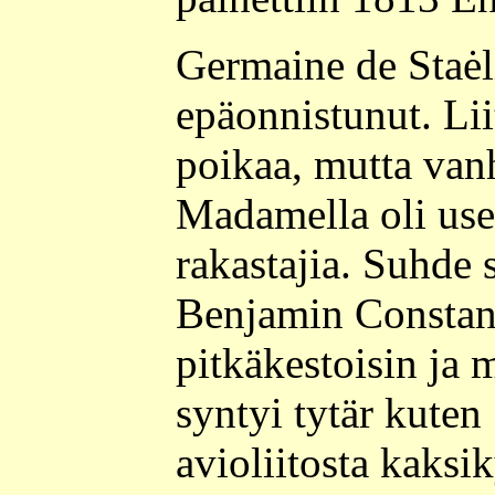
Germaine de Staėli
epäonnistunut. Lii
poikaa, mutta van
Madamella oli usei
rakastajia. Suhde s
Benjamin Constant
pitkäkestoisin ja 
syntyi tytär kuten
avioliitosta kaks