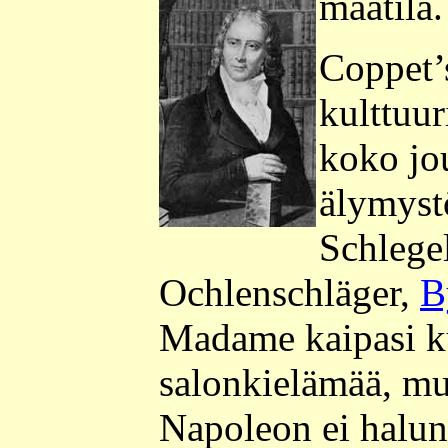
maatila.
Coppet’s
kulttuur
koko jo
älymyst
Schlege
Ochlenschläger,
B
Madame kaipasi ku
salonkielämää, m
Napoleon ei halun