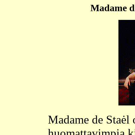
Madame de
Madame de Staėl o
huomattavimpia kirj