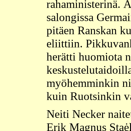
rahaministerinä. Ä
salongissa Germain
pitäen Ranskan kul
eliittiin. Pikkuva
herätti huomiota 
keskustelutaidoilla
myöhemminkin nii
kuin Ruotsinkin val
Neiti Necker naite
Erik Magnus Staėl