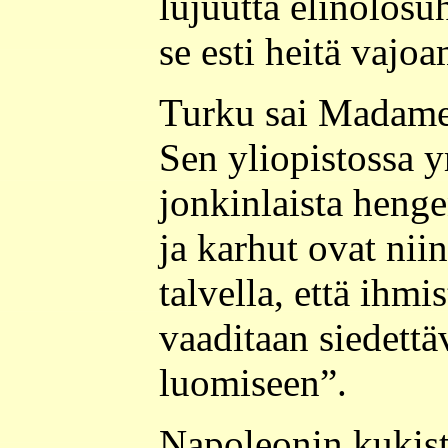
lujuutta elinolosu
se esti heitä vajo
Turku sai Madamel
Sen yliopistossa yr
jonkinlaista henge
ja karhut ovat niin
talvella, että ihm
vaaditaan siedettä
luomiseen”.
Napoleonin kukis