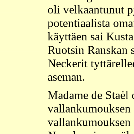
oli velkaantunut p
potentiaalista om
käyttäen sai Kusta
Ruotsin Ranskan su
Neckerit tyttärelle
aseman.
Madame de Staėl 
vallankumouksen k
vallankumouksen v