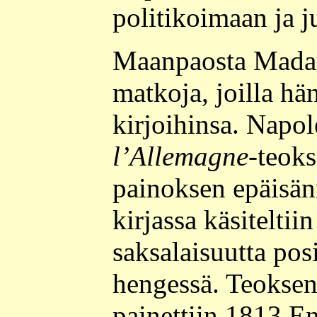
politikoimaan ja j
Maanpaosta Madame
matkoja, joilla hän
kirjoihinsa. Napo
l’Allemagne
-teok
painoksen epäisän
kirjassa käsiteltii
saksalaisuutta pos
hengessä. Teoksen
painettiin 1813 En