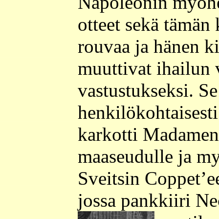
Napoleonin myöhe
otteet sekä tämän
rouvaa ja hänen k
muuttivat ihailun 
vastustukseksi. Se
henkilökohtaisest
karkotti Madamen 
maaseudulle ja 
Sveitsin Coppet’e
jossa pankkiiri Nec