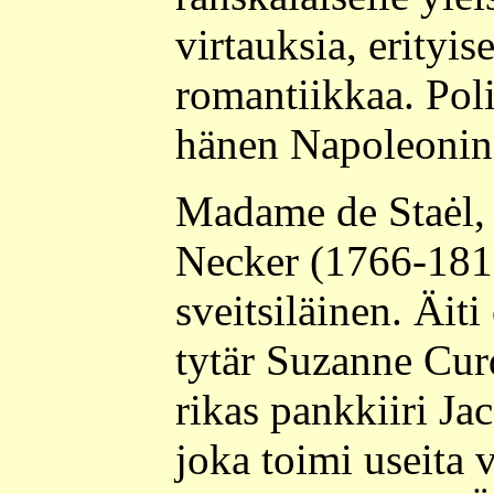
virtauksia, erityise
romantiikkaa. Pol
hänen Napoleonin 
Madame de Staėl,
Necker (1766-1817
sveitsiläinen. Äiti
tytär Suzanne Cur
rikas pankkiiri Ja
joka toimi useita