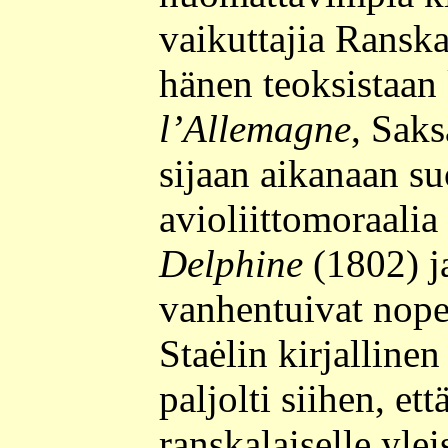
vaikuttajia Ranska
hänen teoksistaan
l’Allemagne
, Sak
sijaan aikanaan suo
avioliittomoraalia
Delphine
(1802) 
vanhentuivat nop
Staėlin kirjalline
paljolti siihen, ett
ranskalaiselle yleis