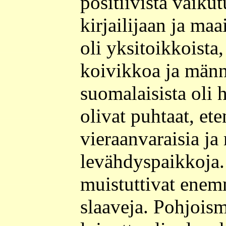
positiivista vaiku
kirjailijaan ja ma
oli yksitoikkoista
koivikkoa ja männ
suomalaisista oli 
olivat puhtaat, et
vieraanvaraisia j
levähdyspaikkoja.
muistuttivat ene
slaaveja. Pohjoism