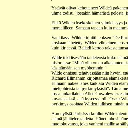
Ystävät olivat kehottaneet Wildeä pakenem
uhma todisti ”jostakin hämärästä pelosta, j
Ehkä Wilden itsekeskeinen ylimielisyys ja hä
moraalilleen. Samaan tapaan kuin maanmiehe
Vankilassa Wilde kirjoitti teoksen ”De Prof
koskaan lähetetty. Wilden viimeinen teos o
kuin kirjeessä. Balladi kertoo rakastettuns
Wilde teki itsestään taideteosta koko eläm
historiassa: ”Minä olin oman aikakauteni t
käsittämään sen myöhemmin.”
Wilde onnistui tehtävässään niin hyvin, ett
Richard Ellmannin kirjoittamaa elämäkertaa
Ellmann näkee lähes kaikissa Wilden elämän
mielijohteista tai pyrkimyksistä”. Tämä men
jossa unkarilainen Alice Guszalewicz esiin
kuvatekstissä, että kyseessä oli ”Oscar 
pyrkimys osoittaa Wilden julkisen minän na
Aamuyöstä Pariisissa kuollut Wilde toteut
elämä jäljittelee taidetta. Hänet tuhosi 
muotokuvansa, joka vanheni mallinsa säil