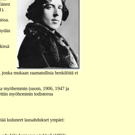
 Hänen
1).
issa.
pöydän
kissä
jonka mukaan raamatullisia henkilöitä ei
otta myöhemmin (suom, 1906, 1947 ja
tettiin myöhemmin todisteena
äntää kuluneet lausahdukset ympäri: