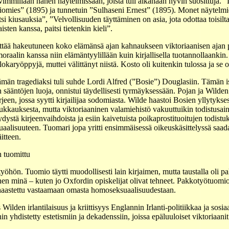
evimmillään hänen näytelmissään, joista tuli aikanaan hyvin suosittuja
mies” (1895) ja tunnetuin ”Sulhaseni Ernest” (1895). Monet näytelmie
si kiusauksia”, ”Velvollisuuden täyttäminen on asia, jota odottaa toisil
isten kanssa, paitsi tietenkin kieli”.
ttää hakeutuneen koko elämänsä ajan kahnaukseen viktoriaanisen ajan 
oraalin kanssa niin elämäntyylillään kuin kirjallisella tuotannollaankin.
lokaryöppyjä, muttei välittänyt niistä. Kosto oli kuitenkin tulossa ja se 
män tragediaksi tuli suhde Lordi Alfred (”Bosie”) Douglasiin. Tämän 
 sääntöjen luoja, onnistui täydellisesti tyrmäyksessään. Pojan ja Wilden
irjeen, jossa syytti kirjailijaa sodomiasta. Wilde haastoi Bosien yllytyks
kkauksesta, mutta viktoriaaninen valamiehistö vakuuttuikin todistusainei
dystä kirjeenvaihdoista ja esiin kaivetuista poikaprostituoitujen todistu
aalisuuteen. Tuomari jopa yritti ensimmäisessä oikeuskäsittelyssä sa
itteen.
n tuomittu
öhön. Tuomio täytti muodollisesti lain kirjaimen, mutta taustalla oli p
n minä – kuten jo Oxfordin opiskelijat olivat tehneet. Pakkotyötuomion
 haastettu vastaamaan omasta homoseksuaalisuudestaan.
ilden irlantilaisuus ja kriittisyys Englannin Irlanti-politiikkaa ja sosia
yhdistetty estetismiin ja dekadenssiin, joissa epäluuloiset viktoriaanit