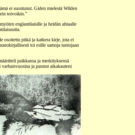
tämä ei suostunut. Giden mielestä Wilden
ein toivoikin.”
myöten englantilaisille ja heidän ahtaalle
ilaisuutta.
osoitettu pitkä ja katkera kirje, jota ei
okirjallisesti toi esille samoja tuntojaan
määritteli paikkansa ja merkityksensä
i varhaisvuosina ja pannut aikakauteni