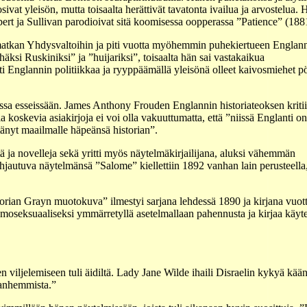
osivat yleisön, mutta toisaalta herättivät tavatonta ivailua ja arvostelua.
lbert ja Sullivan parodioivat sitä koomisessa oopperassa ”Patience” (188
atkan Yhdysvaltoihin ja piti vuotta myöhemmin puhekiertueen Englann
äksi Ruskiniksi” ja ”huijariksi”, toisaalta hän sai vastakaikua
ästi Englannin politiikkaa ja ryyppäämällä yleisönä olleet kaivosmiehet 
sissa esseissään. James Anthony Frouden Englannin historiateoksen kritii
ntia koskevia asiakirjoja ei voi olla vakuuttumatta, että ”niissä Englanti on
ttänyt maailmalle häpeänsä historian”.
tä ja novelleja sekä yritti myös näytelmäkirjailijana, aluksi vähemmän
utuva näytelmänsä ”Salome” kiellettiin 1892 vanhan lain perusteella, 
Dorian Grayn muotokuva” ilmestyi sarjana lehdessä 1890 ja kirjana vu
omoseksuaaliseksi ymmärretyllä asetelmallaan pahennusta ja kirjaa käy
n viljelemiseen tuli äidiltä. Lady Jane Wilde ihaili Disraelin kykyä kä
vanhemmista.”