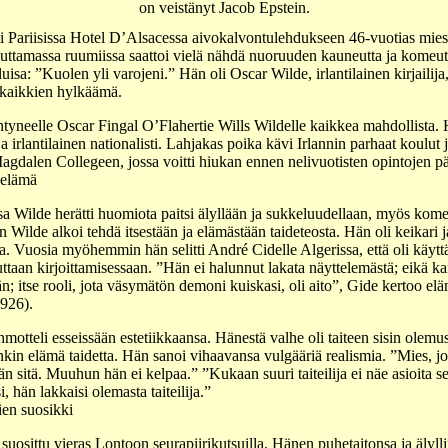
on veistänyt Jacob Epstein.
 Pariisissa Hotel D’Alsacessa aivokalvontulehdukseen 46-vuotias mies
ttamassa ruumiissa saattoi vielä nähdä nuoruuden kauneutta ja komeutta
isa: ”Kuolen yli varojeni.” Hän oli Oscar Wilde, irlantilainen kirjailija
s kaikkien hylkäämä.
yneelle Oscar Fingal O’Flahertie Wills Wildelle kaikkea mahdollista. H
a ja irlantilainen nationalisti. Lahjakas poika kävi Irlannin parhaat koulut
alen Collegeen, jossa voitti hiukan ennen nelivuotisten opintojen pää
 elämä
a Wilde herätti huomiota paitsi älyllään ja sukkeluudellaan, myös kome
in Wilde alkoi tehdä itsestään ja elämästään taideteosta. Hän oli keikari 
. Vuosia myöhemmin hän selitti André Cidelle Algerissa, että oli käytt
ttaan kirjoittamisessaan. ”Hän ei halunnut lakata näyttelemästä; eikä k
n; itse rooli, jota väsymätön demoni kuiskasi, oli aito”, Gide kertoo e
1926).
motteli esseissään estetiikkaansa. Hänestä valhe oli taiteen sisin olemus.
in elämä taidetta. Hän sanoi vihaavansa vulgääriä realismia. ”Mies, jo
n sitä. Muuhun hän ei kelpaa.” ”Kukaan suuri taiteilija ei näe asioita se
, hän lakkaisi olemasta taiteilija.”
ien suosikki
 suosittu vieras Lontoon seurapiirikutsuilla. Hänen puhetaitonsa ja älyll