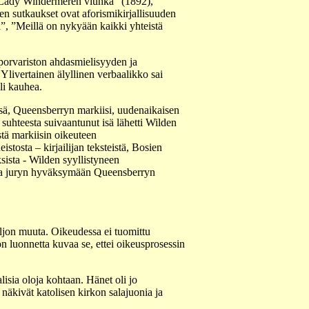
. ”Lady Windermeren viuhka” (1892),
n sutkaukset ovat aforismikirjallisuuden
ta”, ”Meillä on nykyään kaikki yhteistä
porvariston ahdasmielisyyden ja
 Ylivertainen älyllinen verbaalikko sai
oli kauhea.
isä, Queensberryn markiisi, uudenaikaisen
 suhteesta suivaantunut isä lähetti Wilden
estä markiisin oikeuteen
stosta – kirjailijan teksteistä, Bosien
ksista - Wilden syyllistyneen
ada juryn hyväksymään Queensberryn
aljon muuta. Oikeudessa ei tuomittu
 luonnetta kuvaa se, ettei oikeusprosessin
alisia oloja kohtaan. Hänet oli jo
 näkivät katolisen kirkon salajuonia ja