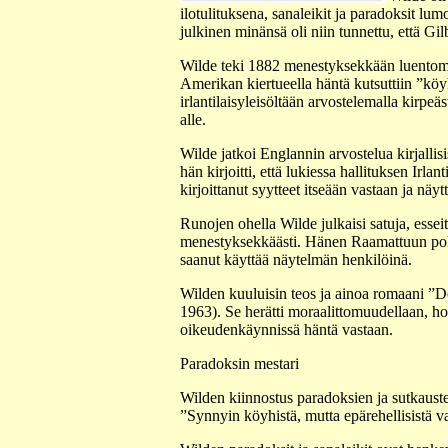
ilotulituksena, sanaleikit ja paradoksit lum
julkinen minänsä oli niin tunnettu, että Gi
Wilde teki 1882 menestyksekkään luentom
Amerikan kiertueella häntä kutsuttiin ”köyh
irlantilaisyleisöltään arvostelemalla kirpe
alle.
Wilde jatkoi Englannin arvostelua kirjalli
hän kirjoitti, että lukiessa hallituksen Irla
kirjoittanut syytteet itseään vastaan ja näy
Runojen ohella Wilde julkaisi satuja, essei
menestyksekkäästi. Hänen Raamattuun pohja
saanut käyttää näytelmän henkilöinä.
Wilden kuuluisin teos ja ainoa romaani ”
1963). Se herätti moraalittomuudellaan, h
oikeudenkäynnissä häntä vastaan.
Paradoksin mestari
Wilden kiinnostus paradoksien ja sutkauste
”Synnyin köyhistä, mutta epärehellisistä 