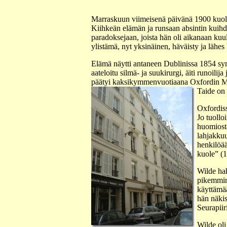
Marraskuun viimeisenä päivänä 1900 kuoli
Kiihkeän elämän ja runsaan absintin kuihdu
paradoksejaan, joista hän oli aikanaan kuulu
ylistämä, nyt yksinäinen, häväisty ja lähe
Elämä näytti antaneen Dublinissa 1854 synt
aateloitu silmä- ja suukirurgi, äiti runoilij
päätyi kaksikymmenvuotiaana Oxfordin Magd
Taide on
Oxfordiss
Jo tuollo
huomiosta
lahjakkuu
henkilöää
kuole” (
Wilde hah
pikemmink
käyttämää
hän näkisi
Seurapiir
Wilde oli