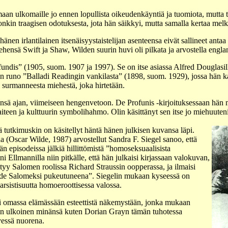
aan ulkomaille jo ennen lopullista oikeudenkäyntiä ja tuomiota, mutta 
onkin traagisen odotuksesta, jota hän säikkyi, mutta samalla kertaa melk
nen irlantilainen itsenäisyystaistelijan asenteensa eivät sallineet antaa 
nsä Swift ja Shaw, Wilden suurin huvi oli pilkata ja arvostella englant
undis” (1905, suom. 1907 ja 1997). Se on itse asiassa Alfred Douglasille 
n runo ”Balladi Readingin vankilasta” (1898, suom. 1929), jossa hän kaun
a surmanneesta miehestä, joka hirtetään.
änsä ajan, viimeiseen hengenvetoon. De Profunis -kirjoituksessaan hän 
aiteen ja kulttuurin symbolihahmo. Olin käsittänyt sen itse jo miehuuten
ä tutkimuskin on käsitellyt häntä hänen julkisen kuvansa läpi.
 (Oscar Wilde, 1987) arvostellut Sandra F. Siegel sanoo, että
 episodeissa jälkiä hillittömistä ”homoseksuaalisista
i Ellmannilla niin pitkälle, että hän julkaisi kirjassaan valokuvan,
tyy Salomen roolissa Richard Straussin oopperassa, ja ilmaisi
Wilde Salomeksi pukeutuneena”. Siegelin mukaan kyseessä on
rsistisuutta homoeroottisessa valossa.
ti omassa elämässään esteettistä näkemystään, jonka mukaan
hänen ulkoinen minänsä kuten Dorian Grayn tämän tuhotessa
yessä nuorena.