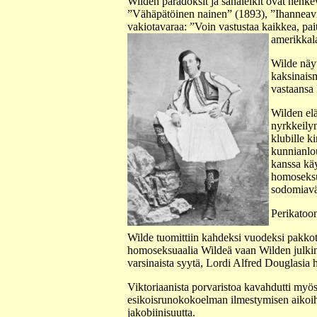
Wilden paradoksit ja sanaleikit ovat henk
”Vähäpätöinen nainen” (1893), ”Ihanneavio
vakiotavaraa: ”Voin vastustaa kaikkea, pait
amerikkala
Wilde näy
kaksinaism
vastaansa 
Wilden elä
nyrkkeilyn
klubille k
kunnianlou
kanssa käy
homoseksu
sodomiavä
Perikatoo
Wilde tuomittiin kahdeksi vuodeksi pakkoty
homoseksuaalia Wildeä vaan Wilden julkine
varsinaista syytä, Lordi Alfred Douglasia
Viktoriaanista porvaristoa kavahdutti myös W
esikoisrunokokoelman ilmestymisen aikoihin 
jakobiinisuutta.