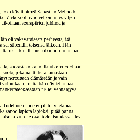
, joka käytti nimeä Sebastian Melmoth.
. Vielä kuolinvuoteellaan mies viljeli
, aikoinaan seurapiirien juhlima ja
än oli vakavaraisesta perheestä, isä
 ja sai stipendin toisensa jälkeen. Hän
ttämistä kirjallisuuspalkinnon runollaan.
alla, suorastaan kauniilla ulkomuodollaan.
ja snobi, joka nautti herättämästään
änyt nerouttaan elämässään ja vain
ai voinutkaan; mutta hän näytteli omaa
lämänkertateoksessaan ”Ellei vehnänjyvä
 Todellinen taide ei jäljitellyt elämää,
ka sanoo lapiota lapioksi, pitää panna
llaisena kuin ne ovat todellisuudessa. Jos
inen