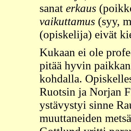
sanat
erkaus
(poikk
vaikuttamus
(syy, m
(opiskelija) eivät k
Kukaan ei ole profe
pitää hyvin paikkan
kohdalla. Opiskelle
Ruotsin ja Norjan F
ystävystyi sinne Ra
muuttaneiden metsä