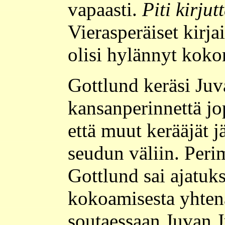
vapaasti.
Piti kirjut
Vierasperäiset kirja
olisi hylännyt koko
Gottlund keräsi Juv
kansanperinnettä jop
että muut kerääjät 
seudun väliin. Per
Gottlund sai ajatuk
kokoamisesta yhten
soutaessaan Juvan J