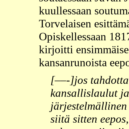
kuullessaan soutum
Torvelaisen esittäm
Opiskellessaan 181
kirjoitti ensimmäis
kansanrunoista eepo
[––-]jos tahdotta
kansallislaulut j
järjestelmällinen
siitä sitten eepo