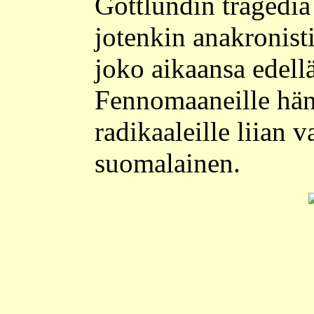
Gottlundin tragedia o
jotenkin anakronist
joko aikaansa edellä 
Fennomaaneille hän o
radikaaleille liian v
suomalainen.