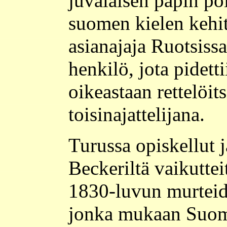
juvalaisen papin poi
suomen kielen kehit
asianajaja Ruotsissa.
henkilö, jota pidett
oikeastaan rettelöit
toisinajattelijana.
Turussa opiskellut 
Beckeriltä vaikuttei
1830-luvun murteide
jonka mukaan Suomen