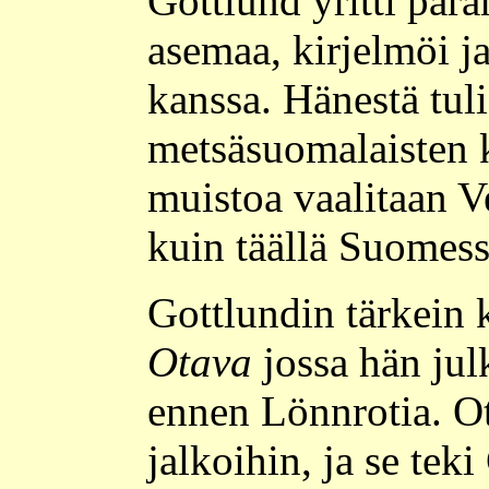
Gottlund yritti par
asemaa, kirjelmöi ja
kanssa. Hänestä tul
metsäsuomalaisten k
muistoa vaalitaan 
kuin täällä Suomess
Gottlundin tärkein 
Otava
jossa hän jul
ennen Lönnrotia. Ot
jalkoihin, ja se tek