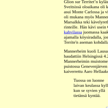
Glion sur Territet’n kyl
Sveitsissä oloaikana oli 
asui Monte Carlossa ja vi
oli mukana myös Mannerh
Marsalkka teki kävelyret
rinteille. Hän kävi usein
kahvilassa
juomassa kaaka
ajamalla köysiradalla, j
Territe'n aseman kohdalla
Mannerheim kuoli Lausan
haudattiin Helsingissä 4
Mannerheimin muistomer
puistossa Genevenjärven
kaiverrettu Aaro Hellaak
Tuossa on luonne
laivan keulassa kyll
kun se syvien yllä
tietänsä kyntää.