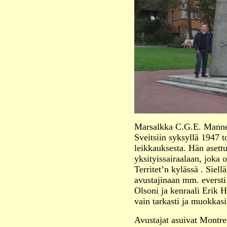
Marsalkka C.G.E. Manne
Sveitsiin syksyllä 1947
leikkauksesta. Hän aset
yksityissairaalaan, joka 
Territet’n kylässä . Siell
avustajinaan mm. eversti
Olsoni ja kenraali Erik 
vain tarkasti ja muokkasi
Avustajat asuivat Montreu