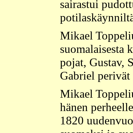
sairastui pudot
potilaskäynnilt
Mikael Toppeliu
suomalaisesta k
pojat, Gustav, 
Gabriel perivät
Mikael Toppeliu
hänen perheell
1820 uudenvuo