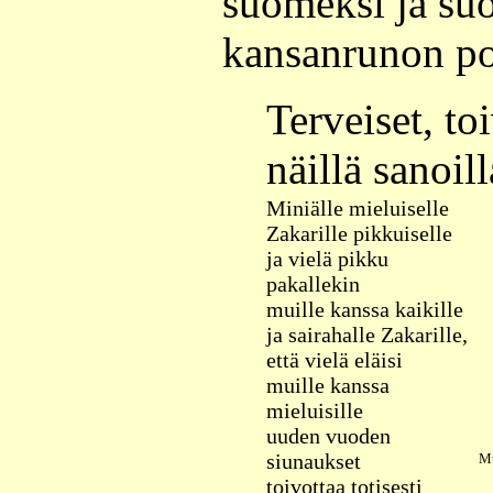
suomeksi ja su
kansanrunon po
Terveiset, to
näillä sanoill
Miniälle mieluiselle
Zakarille pikkuiselle
ja vielä pikku
pakallekin
muille kanssa kaikille
ja sairahalle Zakarille,
että vielä eläisi
muille kanssa
mieluisille
uuden vuoden
siunaukset
Mu
toivottaa totisesti