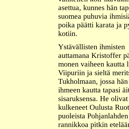
asettua, kunnes hän tap
suomea puhuvia ihmisi
poika päätti karata ja p
kotiin.
Ystävällisten ihmisten
auttamana Kristoffer p
monen vaiheen kautta l
Viipuriin ja sieltä merit
Tukholmaan, jossa hän
ihmeen kautta tapasi äit
sisaruksensa. He olivat
kulkeneet Oulusta Ruot
puoleista Pohjanlahden
rannikkoa pitkin etelää