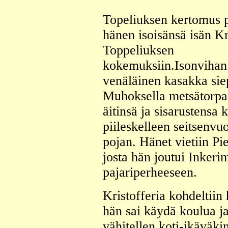
Topeliuksen kertomus 
hänen isoisänsä isän Kr
Toppeliuksen
kokemuksiin.Isonvihan
venäläinen kasakka sie
Muhoksella metsätorpa
äitinsä ja sisarustensa 
piileskelleen seitsenvu
pojan. Hänet vietiin Pie
josta hän joutui Inkeri
pajariperheeseen.
Kristofferia kohdeltiin
hän sai käydä koulua j
vähitellen koti-ikäväki