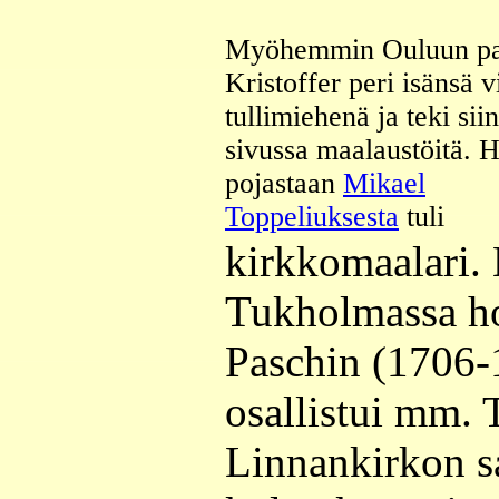
Myöhemmin Ouluun pa
Kristoffer peri isänsä v
tullimiehenä ja teki sii
sivussa maalaustöitä. 
pojastaan
Mikael
Toppeliuksesta
tuli
kirkkomaalari. 
Tukholmassa ho
Paschin (1706-
osallistui mm.
Linnankirkon s