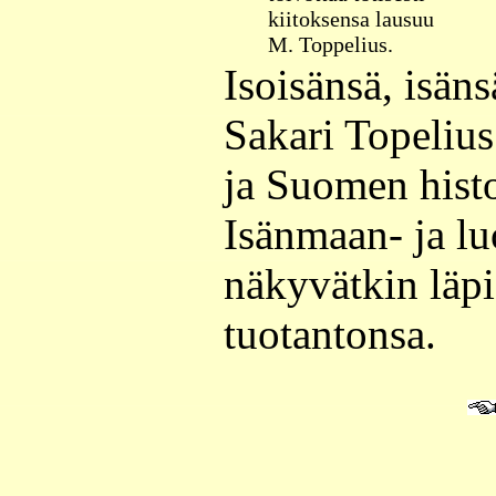
kiitoksensa lausuu
M. Toppelius.
Isoisänsä, isäns
Sakari Topeliu
ja Suomen histor
Isänmaan- ja l
näkyvätkin läpi
tuotantonsa.