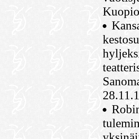
Kuopio
Kans
kestosu
hyljeksi
teatter
Sanoma
28.11.
Robin
tulemin
yksinä