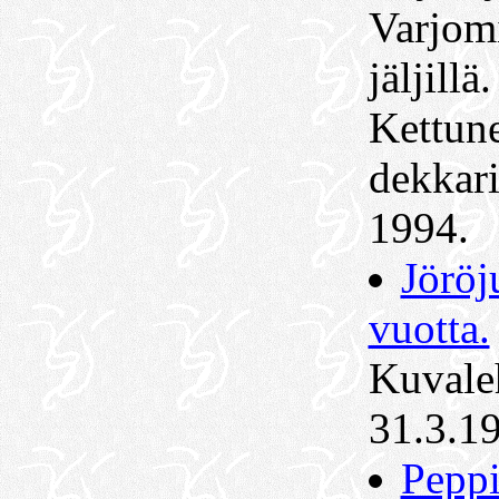
Varjom
jäljillä
Kettun
dekkari
1994.
Jöröj
vuotta.
Kuvale
31.3.1
Pepp