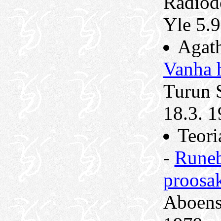
Radiod
Yle 5.9
Agath
Vanha h
Turun 
18.3. 1
Teori
-
Runeb
proosak
Aboens