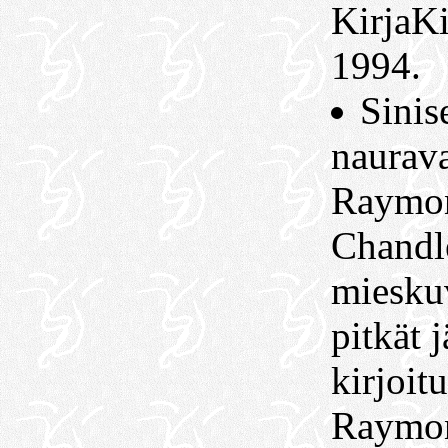
KirjaK
1994.
Sinise
naurava
Raymo
Chandl
miesku
pitkät 
kirjoit
Raymo