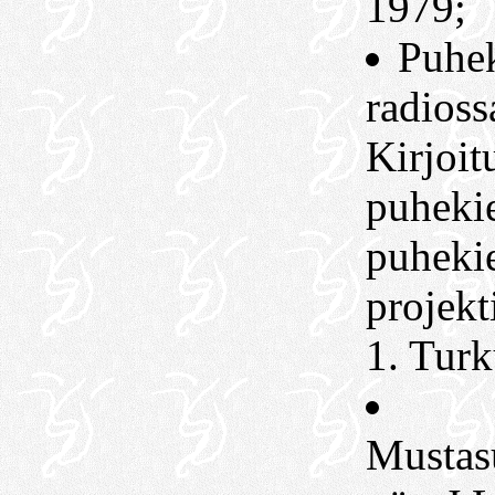
1979;
Puhek
radioss
Kirjoit
puhekie
puheki
projekt
1. Tur
Mustas