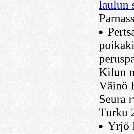
laulun 
Parnas
Perts
poikaki
peruspa
Kilun 
Väinö R
Seura r
Turku 
Yrjö