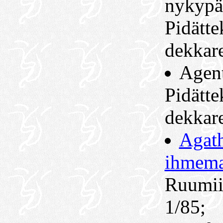
nykypä
Pidätte
dekkare
Agent
Pidätte
dekkare
Agath
ihmema
Ruumiin
1/85;