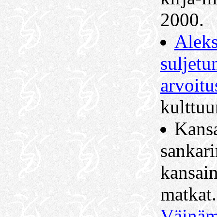
2000.
Aleks
suljet
arvoitu
kulttuu
Kansa
sankari
kansain
matkat.
Väinäm