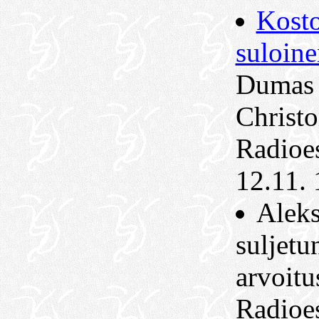
Kost
suloine
Dumas 
Christo
Radioes
12.11. 
Aleks
suljet
arvoitu
Radioes