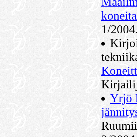
Maailm
koneita
1/2004
Kirjo
tekniik
Koneitt
Kirjail
Yrjö
jännitys
Ruumiin