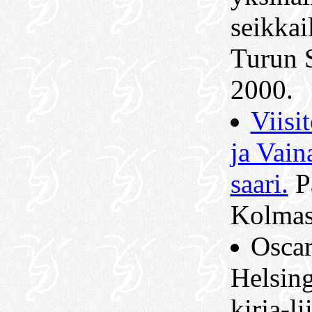
seikkai
Turun 
2000.
Viisi
ja Vain
saari.
P
Kolmas 
Oscar
Helsin
kirja-li