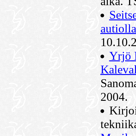
aika. T
Seits
autiolla
10.10.
Yrjö 
Kaleval
Sanoma
2004.
Kirjo
tekniik