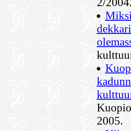
2/2004
Miks
dekkari
olemas
kulttuu
Kuopi
kadunn
kulttuu
Kuopio
2005.