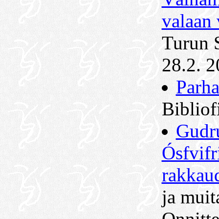
valaan 
Turun 
28.2. 2
Parha
Bibliof
Gudr
Ósfvifr
rakkaud
ja muit
Onnitte