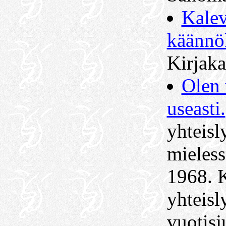
Kalev
käännö
Kirjaka
Olen 
useasti.
yhteisl
mieless
1968. 
yhteisl
vuotisj