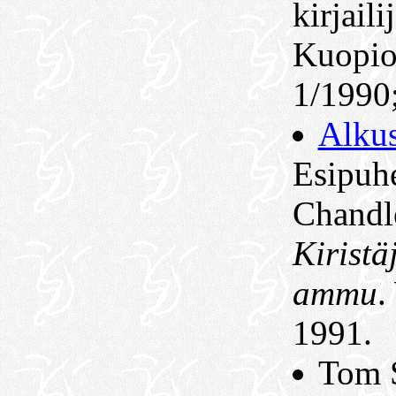
kirjaili
Kuopio
1/1990
Alkus
Esipuh
Chandle
Kiristä
ammu
1991.
Tom 