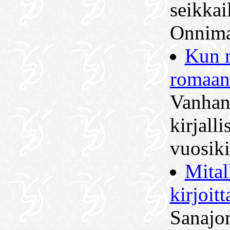
seikkai
Onnima
Kun 
romaan
Vanha
kirjall
vuosiki
Mital
kirjoit
Sanajon