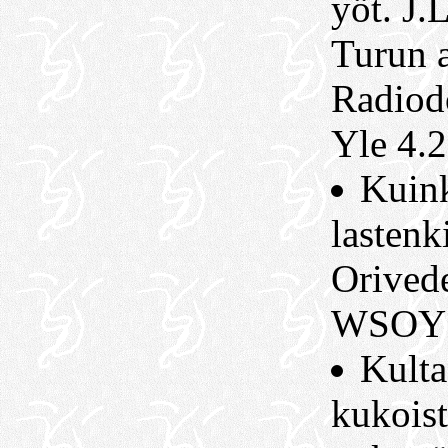
yöt. J.
Turun a
Radiod
Yle 4.2
Kuink
lastenki
Orivede
WSOY 
Kulta
kukoist