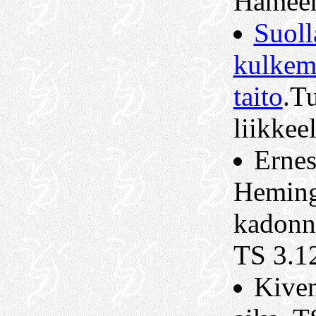
Hämeen
Suoll
kulkem
taito
.T
liikkee
Ernes
Hemin
kadonn
TS 3.1
Kive