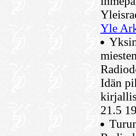
ihmepa
Yleisra
Yle Ar
Yksin
miesten
Radiod
Idän pi
kirjall
21.5 1
Turun