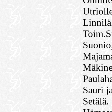
Utrioll
Linnilä
Toim.S
Suonio,
Majama
Mäkine
Paulaha
Sauri j
Setälä.