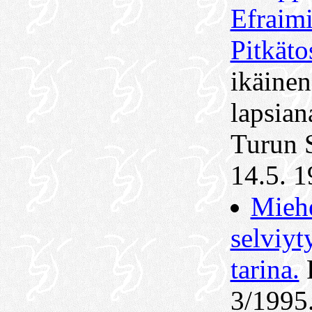
Efraimi
Pitkäto
ikäinen
lapsiana
Turun 
14.5. 1
Mieh
selviyt
tarina.
3/1995