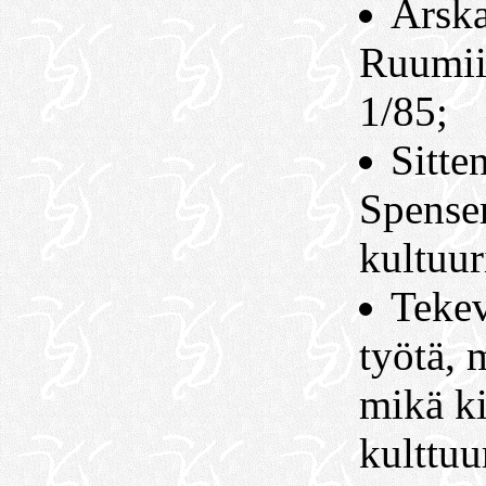
Arska
Ruumiin
1/85;
Sitten
Spense
kultuur
Tekev
työtä, 
mikä ki
kulttuu