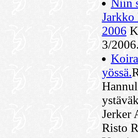
Niin 
Jarkko 
2006
Ki
3/2006
Koira
yössä.
R
Hannul
ystäväk
Jerker 
Risto R