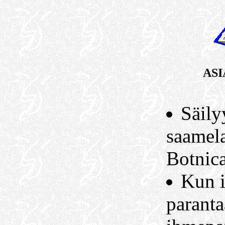
AS
Säily
saamela
Botnic
Kun 
parant