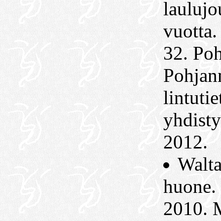
laulujo
vuotta.
32. Poh
Pohjan
lintutie
yhdisty
2012.
Walta
huone. 
2010. 