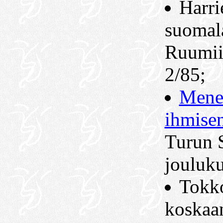
Harri
suomal
Ruumiin
2/85;
Menes
ihmisen
Turun 
jouluk
Tokk
koskaan