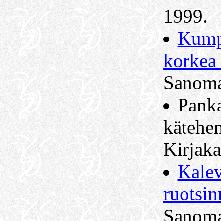
1999.
Kump
korkea 
Sanoma
Pank
kätehen
Kirjaka
Kalev
ruotsin
Sanoma