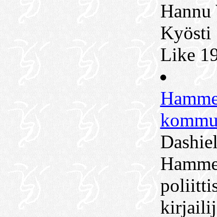
Hannu 
Kyösti 
Like 1
Hammet
kommun
Dashiel
Hammet
poliitti
kirjaili