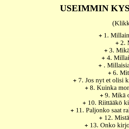
USEIMMIN KY
(Klik
1. Millai
+
2. 
+
3. Mik
+
4. Millai
+
. Millaisi
+
6. Mit
+
7. Jos nyt et olisi k
+
8. Kuinka mont
+
9. Mikä o
+
10. Riittääkö k
+
11. Paljonko saat r
+
12. Mistä
+
13. Onko kirjo
+