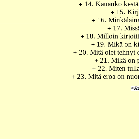
14. Kauanko kestää
+
15. Kir
+
16. Minkälaine
+
17. Missä
+
18. Milloin kirjoi
+
19. Mikä on ki
+
20. Mitä olet tehnyt e
+
21. Mikä on p
+
22. Miten tull
+
23. Mitä eroa on nuori
+