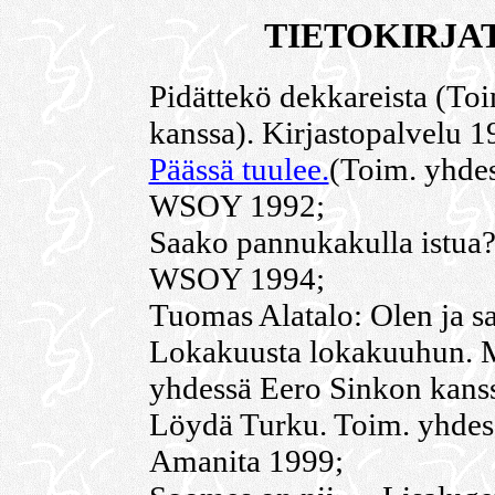
TIETOKIRJAT
Pidättekö dekkareista (To
kanssa). Kirjastopalvelu 1
Päässä tuulee.
(Toim. yhde
WSOY 1992;
Saako pannukakulla istua
WSOY 1994;
Tuomas Alatalo: Olen ja 
Lokakuusta lokakuuhun. Ma
yhdessä Eero Sinkon kans
Löydä Turku. Toim. yhdes
Amanita 1999;