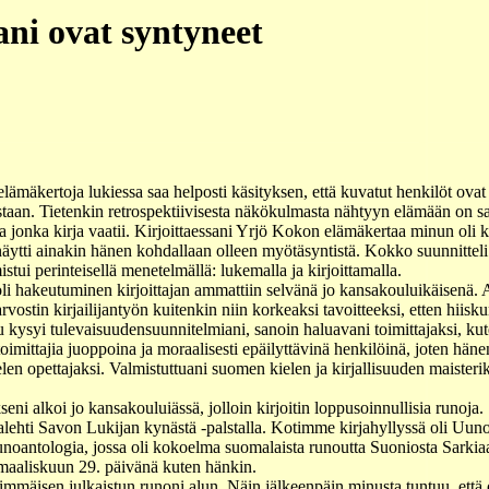
ni ovat syntyneet
lijaelämäkertoja lukiessa saa helposti käsityksen, että kuvatut henkilöt ova
taan. Tietenkin retrospektiivisesta näkökulmasta nähtyyn elämään on saa
ta jonka kirja vaatii. Kirjoittaessani Yrjö Kokon elämäkertaa minun oli 
näytti ainakin hänen kohdallaan olleen myötäsyntistä. Kokko suunnitteli 
stui perinteisellä menetelmällä: lukemalla ja kirjoittamalla.
 oli hakeutuminen kirjoittajan ammattiin selvänä jo kansakouluikäisenä. 
arvostin kirjailijantyön kuitenkin niin korkeaksi tavoitteeksi, etten hiisk
 kysyi tulevaisuudensuunnitelmiani, sanoin haluavani toimittajaksi, kute
 toimittajia juoppoina ja moraalisesti epäilyttävinä henkilöinä, joten hän
len opettajaksi. Valmistuttuani suomen kielen ja kirjallisuuden maisteri
seni alkoi jo kansakouluiässä, jolloin kirjoitin loppusoinnullisia runoja. 
ehti Savon Lukijan kynästä -palstalla. Kotimme kirjahyllyssä oli Uuno
noantologia, jossa oli kokoelma suomalaista runoutta Suoniosta Sarkiaan
maaliskuun 29. päivänä kuten hänkin.
immäisen julkaistun runoni alun. Näin jälkeenpäin minusta tuntuu, että o