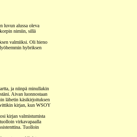
sen luvun alussa oleva
korpin nimiin, sillä
uksen valmiiksi. Oli hieno
a. Myöhemmin hybriksen
rtta, ja niinpä minullakin
äästäni. Aivan luonnostaan
in lähetin käsikirjoituksen
kuvittikin kirjan, kun WSOY
osi kirjan valmistumista
 tuolloin virkavapaalla
ssistenttina. Tuolloin