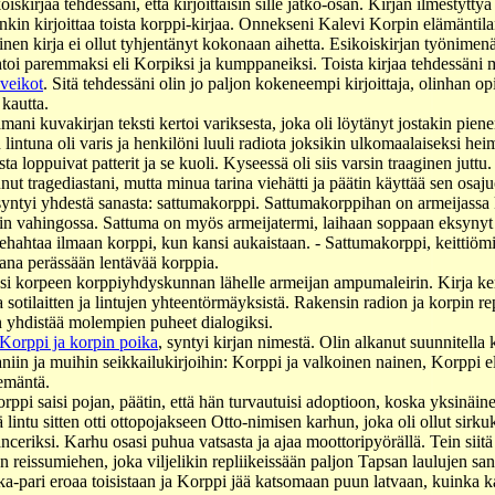
koiskirjaa tehdessäni, että kirjoittaisin sille jatko-osan. Kirjan ilmestyttyä 
tenkin kirjoittaa toista korppi-kirjaa. Onnekseni Kalevi Korpin elämänti
inen kirja ei ollut tyhjentänyt kokonaan aihetta. Esikoiskirjan työnimenä
htoi paremmaksi eli Korpiksi ja kumppaneiksi. Toista kirjaa tehdessäni 
veikot
. Sitä tehdessäni olin jo paljon kokeneempi kirjoittaja, olinhan op
kautta.
tamani kuvakirjan teksti kertoi variksesta, joka oli löytänyt jostakin pie
lintuna oli varis ja henkilöni luuli radiota joksikin ulkomaalaiseksi hei
ta loppuivat patterit ja se kuoli. Kyseessä oli siis varsin traaginen juttu.
nut tragediastani, mutta minua tarina viehätti ja päätin käyttää sen osa
 syntyi yhdestä sanasta: sattumakorppi. Sattumakorppihan on armeijassa 
n vahingossa. Sattuma on myös armeijatermi, laihaan soppaan eksynyt 
 lehahtaa ilmaan korppi, kun kansi aukaistaan. - Sattumakorppi, keittiöm
vana perässään lentävää korppia.
ksi korpeen korppiyhdyskunnan lähelle armeijan ampumaleirin. Kirja ker
 sotilaitten ja lintujen yhteentörmäyksistä. Rakensin radion ja korpin 
in yhdistää molempien puheet dialogiksi.
Korppi ja korpin poika
, syntyi kirjan nimestä. Olin alkanut suunnitella 
zaniin ja muihin seikkailukirjoihin: Korppi ja valkoinen nainen, Korppi 
emäntä.
ppi saisi pojan, päätin, että hän turvautuisi adoptioon, koska yksinäin
 lintu sitten otti ottopojakseen Otto-nimisen karhun, joka oli ollut sirku
anceriksi. Karhu osasi puhua vatsasta ja ajaa moottoripyörällä. Tein siit
 reissumiehen, joka viljelikin repliikeissään paljon Tapsan laulujen san
ka-pari eroaa toisistaan ja Korppi jää katsomaan puun latvaan, kuinka 