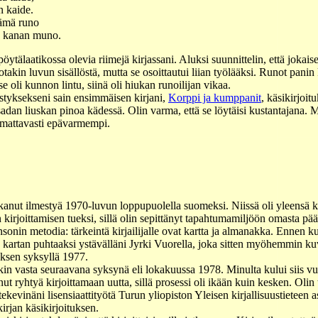
n kaide.
tämä runo
n kanan muno.
öytälaatikossa olevia riimejä kirjassani. Aluksi suunnittelin, että jokai
otakin luvun sisällöstä, mutta se osoittautui liian työlääksi. Runot panin 
 se oli kunnon lintu, siinä oli hiukan runoilijan vikaa.
styksekseni sain ensimmäisen kirjani,
Korppi ja kumppanit
, käsikirjoit
sadan liuskan pinoa kädessä. Olin varma, että se löytäisi kustantajan
omattavasti epävarmempi.
kanut ilmestyä 1970-luvun loppupuolella suomeksi. Niissä oli yleensä ka
en kirjoittamisen tueksi, sillä olin sepittänyt tapahtumamiljöön omasta p
sonin metodia: tärkeintä kirjailijalle ovat kartta ja almanakka. Ennen ku
tin kartan puhtaaksi ystävälläni Jyrki Vuorella, joka sitten myöhemmin 
uksen syksyllä 1977.
nkin vasta seuraavana syksynä eli lokakuussa 1978. Minulta kului siis vu
ut ryhtyä kirjoittamaan uutta, sillä prosessi oli ikään kuin kesken. Olin
tekevinäni lisensiaattityötä Turun yliopiston Yleisen kirjallisuustieteen a
irjan käsikirjoituksen.