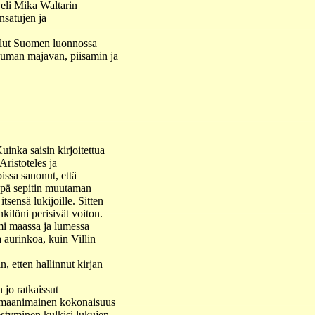
 eli Mika Waltarin
satujen ja
 ollut Suomen luonnossa
ilauman majavan, piisamin ja
uinka saisin kirjoitettua
Aristoteles ja
pissa sanonut, että
inpä sepitin muutaman
itsensä lukijoille. Sitten
nkilöni perisivät voiton.
mi maassa ja lumessa
aa aurinkoa, kuin Villin
n, etten hallinnut kirjan
 jo ratkaissut
. Romaanimainen kokonaisuus
hestyminen kulkisi lukujen