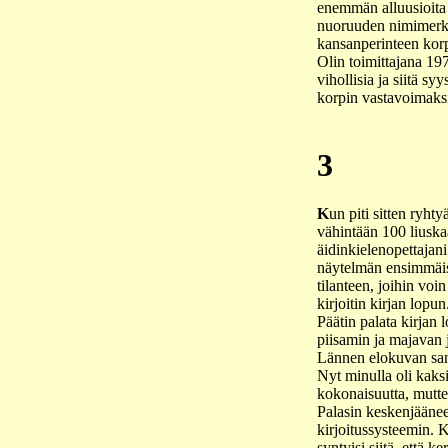
enemmän alluusioita 
nuoruuden nimimerkk
kansanperinteen kor
Olin toimittajana 197
vihollisia ja siitä s
korpin vastavoimaksi j
3
K
un piti sitten ryht
vähintään 100 liuskaa
äidinkielenopettajani
näytelmän ensimmäise
tilanteen, joihin voin
kirjoitin kirjan lopu
Päätin palata kirjan
piisamin ja majavan jä
Lännen elokuvan san
Nyt minulla oli kaksi
kokonaisuutta, mutten
Palasin keskenjäänee
kirjoitussysteemin. K
syntyisi siitä, että 