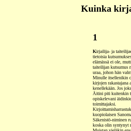
Kuinka kirja
1
K
irjailija- ja taitei
tietoisia kutsumukses
elämässä ei ole, mut
taiteilijan kutsumus 
uraa, johon hän valmi
Minulle itsellenikin
kirjojen rakastajana 
kenellekään. Jos joku
Äitini piti kuitenkin
opiskelevani äidinkie
toimittajaksi.
Kirjoittamisharrastuk
kuopiolaisen Sanomal
Säkenistö-niminen ru
koska olin syntynyt 
Muistan vieläkin ens