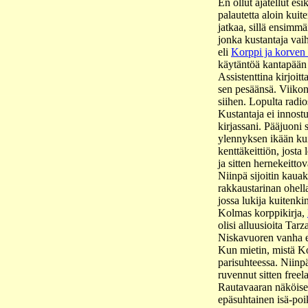
En ollut ajatellut esi
palautetta aloin kui
jatkaa, sillä ensimmä
jonka kustantaja vai
eli
Korppi ja korven 
käytäntöä kantapään 
Assistenttina kirjoit
sen pesäänsä. Viikon 
siihen. Lopulta radios
Kustantaja ei innostu
kirjassani. Pääjuoni
ylennyksen ikään kui
kenttäkeittiön, josta
ja sitten hernekeitto
Niinpä sijoitin kaua
rakkaustarinan ohella
jossa lukija kuitenk
Kolmas korppikirja,
olisi alluusioita Tar
Niskavuoren vanha 
Kun mietin, mistä Kor
parisuhteessa. Niinpä
ruvennut sitten freel
Rautavaaran näköisen
epäsuhtainen isä-poi