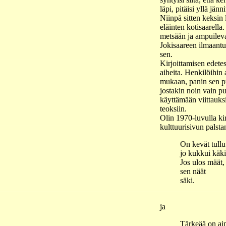
läpi, pitäisi yllä jänn
Niinpä sitten keksin
eläinten kotisaarella
metsään ja ampuileva
Jokisaareen ilmaantu
sen.
Kirjoittamisen edetes
aiheita. Henkilöihin a
mukaan, panin sen pu
jostakin noin vain pu
käyttämään viittauksi
teoksiin.
Olin 1970-luvulla kir
kulttuurisivun palsta
On kevät tullu
jo kukkui käki
Jos ulos määt,
sen näät
säki.
ja
Tärkeää on ain