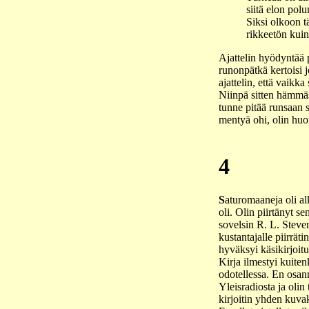
siitä elon polu
Siksi olkoon 
rikkeetön kui
Ajattelin hyödyntää p
runonpätkä kertoisi j
ajattelin, että vaikka
Niinpä sitten hämmä
tunne pitää runsaan 
mentyä ohi, olin hu
4
S
aturomaaneja oli al
oli. Olin piirtänyt s
sovelsin R. L. Steven
kustantajalle piirrä
hyväksyi käsikirjoit
Kirja ilmestyi kuite
odotellessa. En osann
Yleisradiosta ja olin 
kirjoitin yhden kuvak