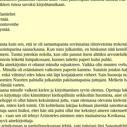
ikken runoa savoksi kirjoittanutkaan.
alamiehet
yntää.
soutuvenhe
yntää.
uta kuin sen, että se oli samantapaista sovinnaista riimivetoista trokeis
usointuparina sauna/kauna. Kun runo julkaistiin, en hiiskunut siitä kene
meni. Tuntui jotenkin nololta, kun olin pannut itseni alttiiksi arvostelulle
nnoin leikettä lompakossani, kunnes taitettu paperi kului puhki.
la ainekirjoitus ei ottanut minulta sujuakseen. Vaikka olin muuten verb
tta. Minulla oli eräänlainen valkoisen paperin kammo. Sutaisin jotakin h
 enkä viitsinyt edes lukea sitä läpi korjatakseni virheet. Sain huonoja 
mien Nuorten palstalla julkaistiin pakinantapaisia juttujani. Melkein ha
 elämää varten.
iaana minulle valkeni kielen ja kirjoittamisen syvin olemus. Opettaja lu
s kirjoittaja olisi kiinnittänyt kieliopillisiin seikkoihin huomiota, aine oli
ioppi ei ollut hänen keksimänsä juttu, vaan olemassa olevasta kielestä e
in, miten kieli toimii. Oli kohteliasta lukijaa kohtaan jäsentää sanottavan
a sanoi lisäksi, ettei hän sitä paitsi ollut itse keksinyt aineen rakennett
a - vaan sen oli tehnyt Aristoteles-niminen mies muinaisessa Kreikass
yvä ainekirjoittaja.
teinikunnan ja partiolippukunnan lehtiä, sain juttujani läpi Sanomaleht