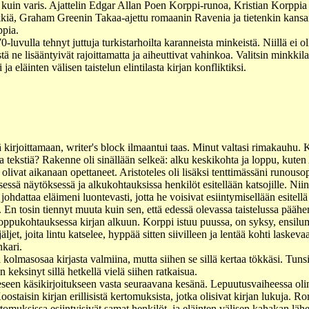
kuin varis. Ajattelin Edgar Allan Poen Korppi-runoa, Kristian Korppia
iä, Graham Greenin Takaa-ajettu romaanin Ravenia ja tietenkin kansan
ppia.
0-luvulla tehnyt juttuja turkistarhoilta karanneista minkeistä. Niillä ei
yystä ne lisääntyivät rajoittamatta ja aiheuttivat vahinkoa. Valitsin minkk
a eläinten välisen taistelun elintilasta kirjan konfliktiksi.
yä kirjoittamaan, writer's block ilmaantui taas. Minut valtasi rimakauhu. K
 tekstiä? Rakenne oli sinällään selkeä: alku keskikohta ja loppu, kuten 
 olivat aikanaan opettaneet. Aristoteles oli lisäksi tenttimässäni runouso
ssä näytöksessä ja alkukohtauksissa henkilöt esitellään katsojille. Ni
 johdattaa eläimeni luontevasti, jotta he voisivat esiintymisellään esitellä 
n. En tosin tiennyt muuta kuin sen, että edessä olevassa taistelussa päähe
 loppukohtauksessa kirjan alkuun. Korppi istuu puussa, on syksy, ensilu
ljet, joita lintu katselee, hyppää sitten siivilleen ja lentää kohti laskev
kari.
 kolmasosaa kirjasta valmiina, mutta siihen se sillä kertaa tökkäsi. Tunsi
 keksinyt sillä hetkellä vielä siihen ratkaisua.
seen käsikirjoitukseen vasta seuraavana kesänä. Lepuutusvaiheessa olin
oostaisin kirjan erillisistä kertomuksista, jotka olisivat kirjan lukuja
kertomuksissa esiintyisivät samat henkilöt, ja eläinten välisen kahakan lä