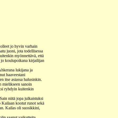
t olleet jo hyvin varhain
tu juoni, jota todellisessa
kuitenkin myönnettävä, että
jo koulupoikana kirjailijan
Ahkerana lukijana ja
unut haaveestani
n itse asiassa halusinkin.
en mielikseen sanoin
ksi ryhdyin kuitenkin
Sain niitä jopa julkaistuksi
 Kailaan kootut runot sekä
. Kailas oli suosikkini,
lin saanut vaikutteita