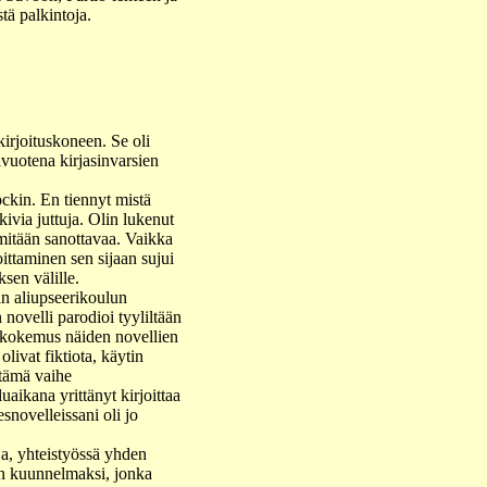
tä palkintoja.
irjoituskoneen. Se oli
ivuotena kirjasinvarsien
ockin. En tiennyt mistä
tkivia juttuja. Olin lukenut
t mitään sanottavaa. Vaikka
oittaminen sen sijaan sujui
ksen välille.
tin aliupseerikoulun
 novelli parodioi tyyliltään
in kokemus näiden novellien
livat fiktiota, käytin
 tämä vaihe
ikana yrittänyt kirjoittaa
snovelleissani oli jo
oja, yhteistyössä yhden
lin kuunnelmaksi, jonka