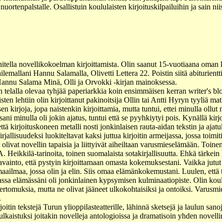
ortenpalstalle. Osallistuin koululaisten kirjoituskilpailuihin ja sain niis
itella novellikokoelman kirjoittamista. Olin saanut 15-vuotiaana oman k
lemallani Hannu Salamalla, Olivetti Lettera 22. Poistin siitä abiturientt
annu Salama Minä, Olli ja Orvokki -kirjan mainoksessa.
n telalla olevaa tyhjää paperiarkkia koin ensimmäisen kerran writer's bl
isten lehtiin olin kirjoittanut pakinoitsija Ollin tai Antti Hyryn tyyliä ma
sen kirjoja, jopa naistenkin kirjoittamia, mutta tuntui, ettei minulla ollu
ani minulla oli jokin ajatus, tuntui että se pyyhkiytyi pois. Kynällä kirj
tä kirjoituskoneen metalli nosti jonkinlaisen rauta-aidan tekstin ja ajatu
allisuudeksi luokiteltavat kaksi juttua kirjoitin armeijassa, jossa toimi
t olivat novellin tapaisia ja liittyivät aiheiltaan varusmieselämään. Toinen
A. Heikkilä-tarinoita, toinen suomalaista sotakirjallisuutta. Ehkä tärke
havainto, että pystyin kirjoittamaan omasta kokemuksestani. Vaikka jutut o
 maailmaa, jossa olin ja elin. Siis omaa elämänkokemustani. Luulen, että
a elämässäni oli jonkinlainen kypsymisen kulminaatiopiste. Olin koulua
rtomuksia, mutta ne olivat jääneet ulkokohtaisiksi ja ontoiksi. Varusmie
.
oitin tekstejä Turun ylioppilasteatterille, lähinnä sketsejä ja laulun san
ulkaistuksi joitakin novelleja antologioissa ja dramatisoin yhden novel