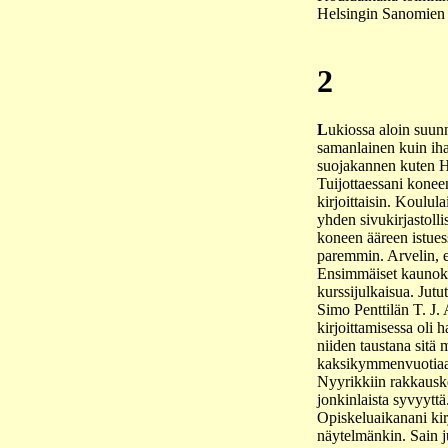
Helsingin Sanomien nu
2
L
ukiossa aloin suunn
samanlainen kuin ihai
suojakannen kuten H
Tuijottaessani konee
kirjoittaisin. Koulula
yhden sivukirjastolli
koneen ääreen istuess
paremmin. Arvelin, et
Ensimmäiset kaunokirj
kurssijulkaisua. Jutu
Simo Penttilän T. J. 
kirjoittamisessa oli 
niiden taustana sitä
kaksikymmenvuotiaass
Nyyrikkiin rakkauske
jonkinlaista syvyyttä
Opiskeluaikanani kirj
näytelmänkin. Sain j