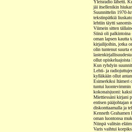
Yleisradio lähetti. 
jäi itsellenikin hiuk
Suunnittelin 1970-luv
tekstinpätkiä liuskat
lehtiin täytti sanomis
Viimein sitten tälla
Siinä oli palkintoina
oman lapsen kautta ta
kirjailijoihin, jotka
olin tuntenut suurta
lastenkirjallisuudesta
ollut opiskeluajoista 
Kun ryhdyin suunnitt
Lehti- ja radiojuttuj
kylläkään ollut antan
Esimerkiksi Itämeri o
tuntui luontevimmin 
kokonaisjuoni: kaksi
Miettiessäni kirjani
entisen pääjohtajan 
diskonttaamalla ja tek
Kenneth Grahamen kir
oman luontonsa mukaise
Niinpä valitsin eläim
Varis vaihtui korpiks