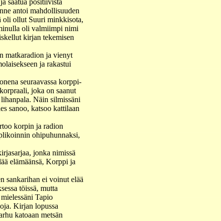
ja saatua positiivista
lanne antoi mahdollisuuden
 oli ollut Suuri minkkisota,
minulla oli valmiimpi nimi
iskellut kirjan tekemisen
nen matkaradion ja vienyt
molaisekseen ja rakastui
juonena seuraavassa korppi-
korpraali, joka on saanut
lihanpala. Näin silmissäni
ies sanoo, katsoo kattilaan
too korpin ja radion
replikoinnin ohipuhunnaksi,
kirjasarjaa, jonka nimissä
elää elämäänsä, Korppi ja
en sankarihan ei voinut elää
ksessa töissä, mutta
ä mielessäni Tapio
oja. Kirjan lopussa
karhu katoaan metsän