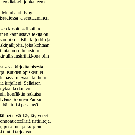
ehen dialogi, jonka teema
 Minulla oli lyhyitä
eisradiossa ja senttaaminen
en kirjoituskilpailun.
inen kannustava tekijä oli
unut sellaisiin kirjoihin ja
kirjailijoita, joita kohtaan
 tuotannon. Innostuin
kirjallisuuskriitikkona olin
sesta kirjoittamisesta.
rjallisuuden opiskelu ei
 olemassa olevaan lauluun.
 kirjalleni. Sellaisen
i yksinkertainen
in konfliktin ratkaisu.
men Klaus Suomen Pankin
, hän tulisi pesäänsä
äimet eivät käyttäytyneet
nnontieteellisiä ristiriitoja.
, piisamiin ja korppiin.
i tuntui tarjoavan