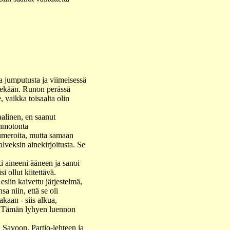
ta jumputusta ja viimeisessä
llekään. Runon perässä
, vaikka toisaalta olin
aalinen, en saanut
ahmotonta
numeroita, mutta samaan
lveksin ainekirjoitusta. Se
ki aineeni ääneen ja sanoi
si ollut kiitettävä.
siin kaivettu järjestelmä,
sa niin, että se oli
akaan - siis alkua,
a. Tämän lyhyen luennon
i Savoon, Partio-lehteen ja