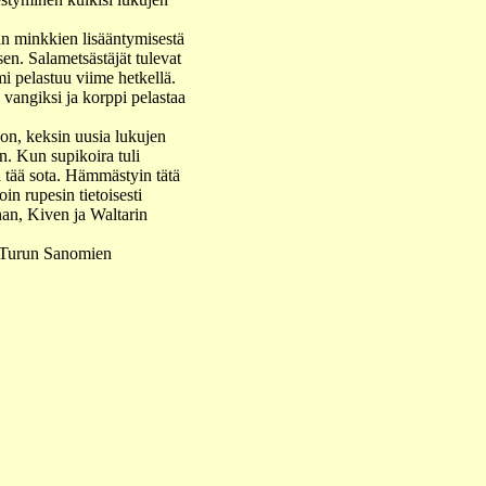
aan minkkien lisääntymisestä
sen. Salametsästäjät tulevat
i pelastuu viime hetkellä.
 vangiksi ja korppi pelastaa
tkon, keksin uusia lukujen
än. Kun supikoira tuli
 tää sota. Hämmästyin tätä
in rupesin tietoisesti
nan, Kiven ja Waltarin
in Turun Sanomien