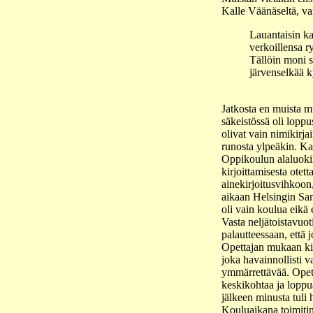
Kalle Väänäseltä, va
Lauantaisin k
verkoillensa r
Tällöin moni 
järvenselkää k
Jatkosta en muista mu
säkeistössä oli lopp
olivat vain nimikirjai
runosta ylpeäkin. Ka
Oppikoulun alaluokil
kirjoittamisesta ote
ainekirjoitusvihkoon,
aikaan Helsingin Sano
oli vain koulua eikä
Vasta neljätoistavuot
palautteessaan, että jo
Opettajan mukaan kiel
joka havainnollisti va
ymmärrettävää. Opettaj
keskikohtaa ja loppu
jälkeen minusta tuli h
Kouluaikana toimitin 