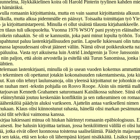
Kuunnelma, Jäykkäkielinen koira oli Harold Pinterin tyylinen kahden mi
an hämäräksi.
ulla romaanin kirjoittamista, mutta en vain saanut kirjoittamista alkuun.
olkulla, mutta alkua pidemmälle en päässyt. Toisaalta toimittajan työ Yl
- ja kirjoittamistarpeeni. Minulla ei ollut sisäistä tilausta kirjahankkeelle.
inen tilaus tuli ulkopuolelta. Vuonna 1976 WSOY pani pystyyn eläinaiheis
 oikein rahaakin. Se oli se kannustin, joka pani minut lopulta työhön. To
pahtunut paluu lastenkirjallisuuden pariin. Lapselle lukiessani olin tutust
 omassa lapsuudessani olivat jääneet väliin. Nämä olivat poikkeuksetta nais
 epäluuloa. Vasta nyt aikuisena luin Astrid Lindgrenin ja Tove Janssonin
 niin paljon, että aloin arvostella ja esitellä sitä Turun Sanomissa, jonka 
lähtien.
elemaan lastenkirjaani, minulla oli jo usean vuoden kokemus ammattimai
en tekeminen oli opettanut jotakin kokonaisuuden rakentamisesta, jota ki
ut. Kun olin tehnyt laulunsanoja, olin yleensä kirjoittanut ne johonkin
n rauhan meri -tekstin pohjalla on Rosvo Roope. Aloin siis miettiä mallia
tarjoavan Kenneth Grahamen saturomaani Kaislikossa suhisee. Siinä ol
 eläinryhmää joutuu keskenään konfliktiin ja sen ratkeaminen on romaan
 päähenkilöä päädyin aluksi varikseen. Ajattelin antaa varikselleni ni
mukaan. Klaus olisi kiinnostunut rahasta, hänellä olisi markan pesämuna
isi tilit selviksi vaimonsa kanssa.
jaa lukiessani minua oli hiukan häirinnyt romaanin epäbiologisuus. El
sti. Itse halusin kirjoittaa tarinan, jossa henkilöitteni välillä ei olisi luo
iä, jotka eivät olleet luonnossa toistensa saaliseläimiä. Päädyin majavaan
i sen takia, että sen koko oli lähempänä kirjani nisäkkäitä. Lisäksi korpp