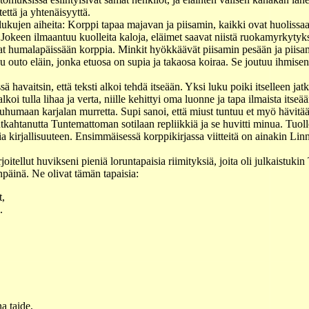
itettä ja yhtenäisyyttä.
 lukujen aiheita: Korppi tapaa majavan ja piisamin, kaikki ovat huoliss
. Jokeen ilmaantuu kuolleita kaloja, eläimet saavat niistä ruokamyrkytyk
t humalapäissään korppia. Minkit hyökkäävät piisamin pesään ja piisam
u outo eläin, jonka etuosa on supia ja takaosa koiraa. Se joutuu ihmisen
sä havaitsin, että teksti alkoi tehdä itseään. Yksi luku poiki itselleen ja
lkoi tulla lihaa ja verta, niille kehittyi oma luonne ja tapa ilmaista itseä
humaan karjalan murretta. Supi sanoi, että miust tuntuu et myö hävitää
tkahtanutta Tuntemattoman sotilaan repliikkiä ja se huvitti minua. Tuollo
a kirjallisuuteen. Ensimmäisessä korppikirjassa viitteitä on ainakin Lin
joitellut huvikseni pieniä loruntapaisia riimityksiä, joita oli julkaistuk
npäinä. Ne olivat tämän tapaisia:
t,
.
a taide,