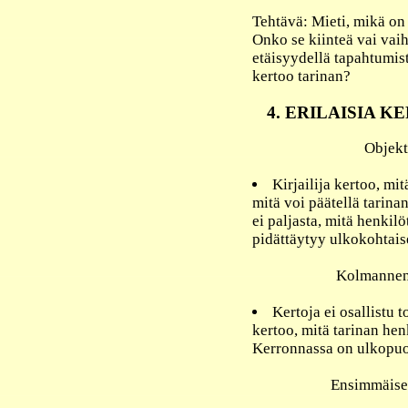
Tehtävä: Mieti, mikä on
Onko se kiinteä vai vai
etäisyydellä tapahtumis
kertoo tarinan?
4. ERILAISIA
Objekt
Kirjailija kertoo, mi
mitä voi päätellä tarinan
ei paljasta, mitä henkilö
pidättäytyy ulkokohtaise
Kolmannen
Kertoja ei osallistu 
kertoo, mitä tarinan henk
Kerronnassa on ulkopuo
Ensimmäise