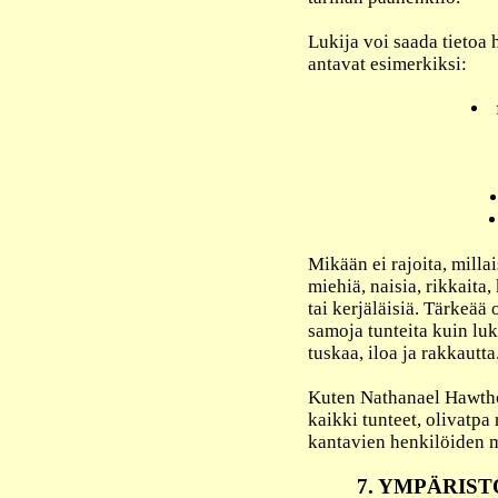
Lukija voi saada tietoa 
antavat esimerkiksi:
Mikään ei rajoita, millai
miehiä, naisia, rikkaita,
tai kerjäläisiä. Tärkeää 
samoja tunteita kuin luk
tuskaa, iloa ja rakkautta
Kuten Nathanael Hawtho
kaikki tunteet, olivatpa 
kantavien henkilöiden mo
7. YMPÄRIST