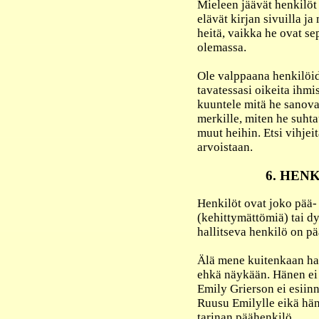
Mieleen jäävät henkilöt 
elävät kirjan sivuilla 
heitä, vaikka he ovat sep
olemassa.
Ole valppaana henkilöid
tavatessasi oikeita ihmi
kuuntele mitä he sanova
merkille, miten he suht
muut heihin. Etsi vihjei
arvoistaan.
6. HEN
Henkilöt ovat joko pää- t
(kehittymättömiä) tai dy
hallitseva henkilö on p
Älä mene kuitenkaan hal
ehkä näykään. Hänen ei 
Emily Grierson ei esiinn
Ruusu Emilylle eikä hän
tarinan päähenkilö.