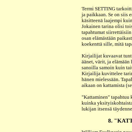
Termi SETTING tarkoitta
ja paikkaan. Se on siis e
käsitteenä laajempi kui
Jokainen tarina olisi toi
tapahtumat siirrettäisiin
osan elämästään paikast
koekenttä sille, mitä tap
Kirjailijat kuvaavat tu
äänet, värit, ja elämään 
sanoilla samoin kuin tai
Kirjailija kuvittelee ta
hänen mielessään. Tapa
aikaan on kattamista (se
"Kattaminen" tapahtuu ki
kuinka yksityiskohtaista
lukijan itsensä täydenne
8. "KAT