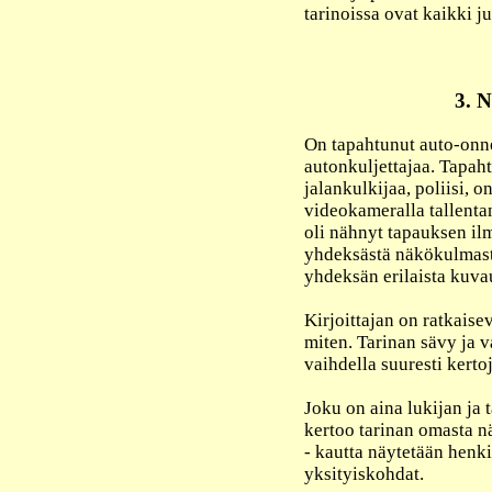
tarinoissa ovat kaikki 
3.
On tapahtunut auto-onne
autonkuljettajaa. Tapaht
jalankulkijaa, poliisi, 
videokameralla tallentan
oli nähnyt tapauksen il
yhdeksästä näkökulmasta
yhdeksän erilaista kuva
Kirjoittajan on ratkaise
miten. Tarinan sävy ja v
vaihdella suuresti kerto
Joku on aina lukijan ja 
kertoo tarinan omasta n
- kautta näytetään henki
yksityiskohdat.