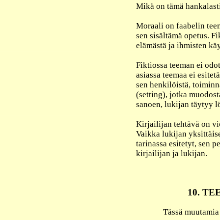
Mikä on tämä hankalasti
Moraali on faabelin tee
sen sisältämä opetus. F
elämästä ja ihmisten kä
Fiktiossa teeman ei odot
asiassa teemaa ei esite
sen henkilöistä, toiminn
(setting), jotka muodos
sanoen, lukijan täytyy l
Kirjailijan tehtävä on vie
Vaikka lukijan yksittäis
tarinassa esitetyt, sen 
kirjailijan ja lukijan.
10. T
Tässä muutamia 