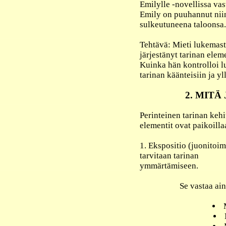
Emilylle -novellissa vast
Emily on puuhannut niin
sulkeutuneena taloonsa.
Tehtävä: Mieti lukemastas
järjestänyt tarinan eleme
Kuinka hän kontrolloi lu
tarinan käänteisiin ja yl
2. MITÄ
Perinteinen tarinan kehit
elementit ovat paikoilla
1. Ekspositio (juonitoimi
tarvitaan tarinan
ymmärtämiseen.
Se vastaa ai