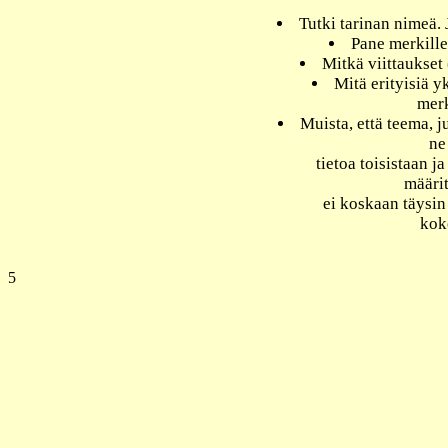
Tutki tarinan nimeä. 
Pane merkille
Mitkä viittaukset 
Mitä erityisiä y
merk
Muista, että teema, 
ne
tietoa toisistaan ja
määri
ei koskaan täysin 
kok
5