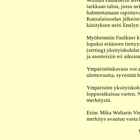
William Faulknerin nove
tarkkaan talon, jossa ne
hahmottamaan rapistuva
Kansalaissodan jälkeis
käsityksen neiti Emilyn
Myöhemmin Faulkner kulj
lopuksi erääseen tiett
(setting) yksityiskohdat 
ja asenteisiin eri aikoina
Ympäristönkuvaus voi a
ulottuvuutta, syventää 
Ympäristön yksityiskohd
loppuratkaisua varten. 
merkitystä.
Esim. Mika Waltarin Vie
merkitys avautuu vasta 