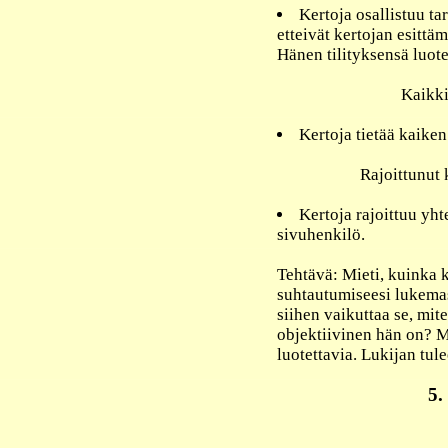
Kertoja osallistuu t
etteivät kertojan esittämä
Hänen tilityksensä luot
Kaikki
Kertoja tietää kaiken
Rajoittunut
Kertoja rajoittuu yht
sivuhenkilö.
Tehtävä: Mieti, kuinka 
suhtautumiseesi lukemas
siihen vaikuttaa se, mite
objektiivinen hän on? Mi
luotettavia. Lukijan tule
5