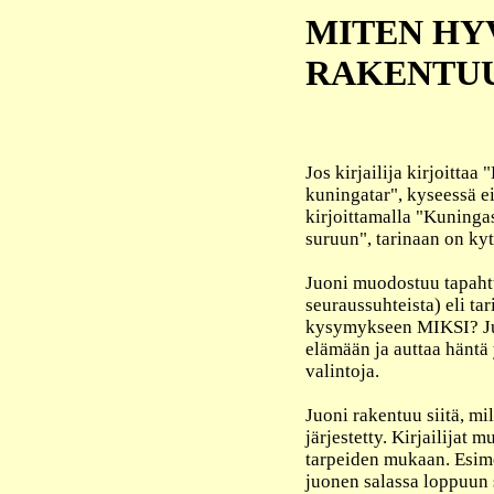
MITEN HY
RAKENTU
Jos kirjailija kirjoittaa
kuningatar", kyseessä ei
kirjoittamalla "Kuningas
suruun", tarinaan on kyt
Juoni muodostuu tapaht
seuraussuhteista) eli ta
kysymykseen MIKSI? Juo
elämään ja auttaa hänt
valintoja.
Juoni rakentuu siitä, mil
järjestetty. Kirjailijat 
tarpeiden mukaan. Esimer
juonen salassa loppuun