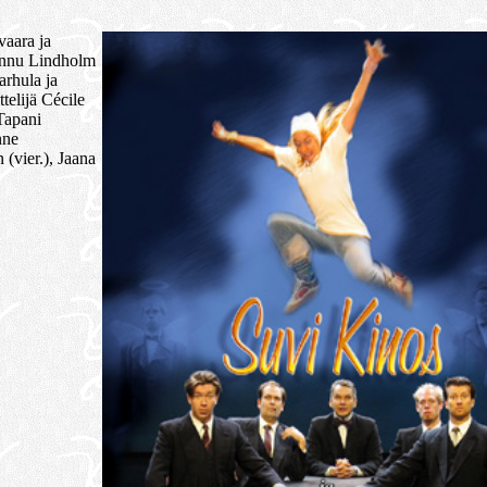
aara ja
Hannu Lindholm
arhula ja
telijä Cécile
Tapani
nne
(vier.), Jaana