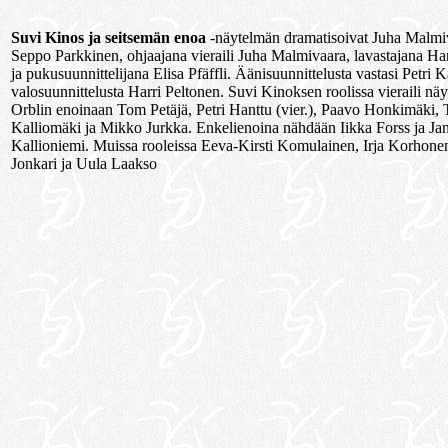
Suvi Kinos ja seitsemän enoa
-näytelmän dramatisoivat Juha Malmiv
Seppo Parkkinen, ohjaajana vieraili Juha Malmivaara, lavastajana 
ja pukusuunnittelijana Elisa Pfäffli. Äänisuunnittelusta vastasi Petri K
valosuunnittelusta Harri Peltonen. Suvi Kinoksen roolissa vieraili näyt
Orblin enoinaan Tom Petäjä, Petri Hanttu (vier.), Paavo Honkimäki, 
Kalliomäki ja Mikko Jurkka. Enkelienoina nähdään Iikka Forss ja Ja
Kallioniemi. Muissa rooleissa Eeva-Kirsti Komulainen, Irja Korhonen 
Jonkari ja Uula Laakso