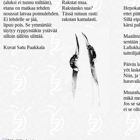
(aluksi ei tunnu miltään),
Rakstat mua.
etana on matkaa tehden
Rakstanko sua?
Hepokatt
noussut latvaa poimulehden.
Tässä rutuun rasti:
ettei pii
Ei lehdelle se jää,
rakstan kamalasti.
Sillä ei
lipuu pois. Se ymmärtää:
kärsi pa
täytyy ryppyistäkin ystävää
silloin tällöin silittää.
Maailma
sentään 
Kuvat Satu Paakkala
Lallukka
taiteilija
Päivin l
yöt lask
Niin, ja
haravall
Muurahai
mikä men
Jos se s
ei se oll