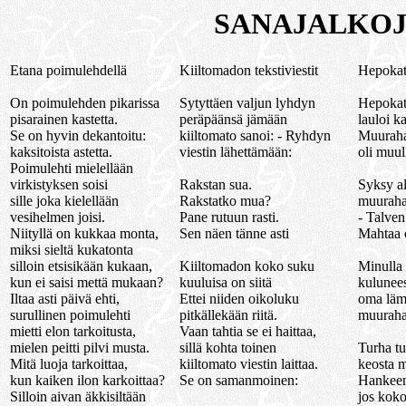
SANAJALKOJ
Etana poimulehdellä
Kiiltomadon tekstiviestit
Hepokat
On poimulehden pikarissa
Sytyttäen valjun lyhdyn
Hepokat
pisarainen kastetta.
peräpäänsä jämään
lauloi k
Se on hyvin dekantoitu:
kiiltomato sanoi: - Ryhdyn
Muurahai
kaksitoista astetta.
viestin lähettämään:
oli muul
Poimulehti mielellään
virkistyksen soisi
Rakstan sua.
Syksy al
sille joka kielellään
Rakstatko mua?
muuraha
vesihelmen joisi.
Pane rutuun rasti.
- Talven 
Niityllä on kukkaa monta,
Sen näen tänne asti
Mahtaa o
miksi sieltä kukatonta
silloin etsisikään kukaan,
Kiiltomadon koko suku
Minulla 
kun ei saisi mettä mukaan?
kuuluisa on siitä
kulunees
Iltaa asti päivä ehti,
Ettei niiden oikoluku
oma läm
surullinen poimulehti
pitkällekään riitä.
muurahai
mietti elon tarkoitusta,
Vaan tahtia se ei haittaa,
mielen peitti pilvi musta.
sillä kohta toinen
Turha tu
Mitä luoja tarkoittaa,
kiiltomato viestin laittaa.
keosta 
kun kaiken ilon karkoittaa?
Se on samanmoinen:
Hankeen 
Silloin aivan äkkisiltään
jos kok