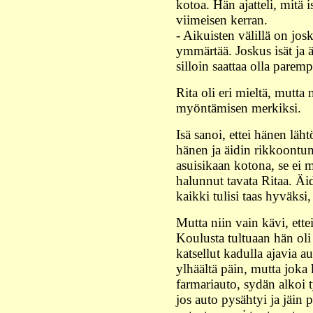
kotoa. Hän ajatteli, mitä 
viimeisen kerran.
- Aikuisten välillä on josk
ymmärtää. Joskus isät ja ä
silloin saattaa olla paremp
Rita oli eri mieltä, mutt
myöntämisen merkiksi.
Isä sanoi, ettei hänen läh
hänen ja äidin rikkoontune
asuisikaan kotona, se ei m
halunnut tavata Ritaa. Äid
kaikki tulisi taas hyväksi, 
Mutta niin vain kävi, ett
Koulusta tultuaan hän oli 
katsellut kadulla ajavia au
ylhäältä päin, mutta joka
farmariauto, sydän alkoi 
jos auto pysähtyi ja jäin 