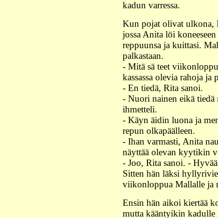
kadun varressa.
Kun pojat olivat ulkona, R
jossa Anita löi koneeseen
reppuunsa ja kuittasi. Ma
palkastaan.
- Mitä sä teet viikonloppu
kassassa olevia rahoja ja 
- En tiedä, Rita sanoi.
- Nuori nainen eikä tiedä 
ihmetteli.
- Käyn äidin luona ja me
repun olkapäälleen.
- Ihan varmasti, Anita nau
näyttää olevan kyytikin v
- Joo, Rita sanoi. - Hyvä
Sitten hän läksi hyllyrivie
viikonloppua Mallalle ja 
Ensin hän aikoi kiertää ko
mutta kääntyikin kadulle 