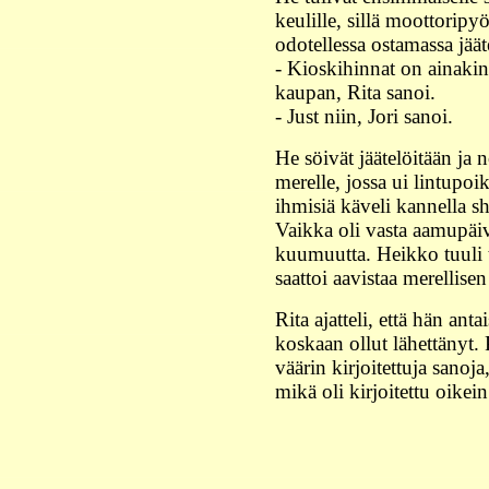
keulille, sillä moottoripyör
odotellessa ostamassa jäät
- Kioskihinnat on ainaki
kaupan, Rita sanoi.
- Just niin, Jori sanoi.
He söivät jäätelöitään ja 
merelle, jossa ui lintupoi
ihmisiä käveli kannella sh
Vaikka oli vasta aamupäiv
kuumuutta. Heikko tuuli tu
saattoi aavistaa merellise
Rita ajatteli, että hän antai
koskaan ollut lähettänyt. 
väärin kirjoitettuja sano
mikä oli kirjoitettu oikein