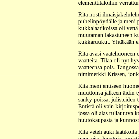
elementtitaloihin verrattu
Rita nosti ilmaisjakeluleh
puhelinpöydälle ja meni p
kukkalaatikoissa oli vett
muutaman lakastuneen kuk
kukkaruukut. Yhtäkään ei 
Rita avasi vaatehuoneen o
vaatteita. Tilaa oli nyt hy
vaatteensa pois. Tangoss
nimimerkki Krissen, jonka
Rita meni entiseen huonee
muuttonsa jälkeen äidin t
sänky poissa, julisteiden ti
Entistä oli vain kirjoitus
jossa oli alas rullautuva k
huutokaupasta ja kunnost
Rita veteli auki laatikoita 
papereita, luentoja, muis