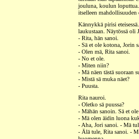
jouluna, koulun loputtua.
itselleen mahdollisuuden 
Kännykkä pirisi eteisessä
laukustaan. Näytössä oli 
- Rita, hän sanoi.
- Sä et ole kotona, Jorin s
- Olen mä, Rita sanoi.
- No et ole.
- Miten niin?
- Mä näen tästä suoraan s
- Mistä sä muka näet?
- Puusta.
Rita nauroi.
- Oletko sä puussa?
- Mähän sanoin. Sä et ole
- Mä olen äidin luona kuk
- Aha, Jori sanoi. - Mä tu
- Älä tule, Rita sanoi. - 
huomenna.