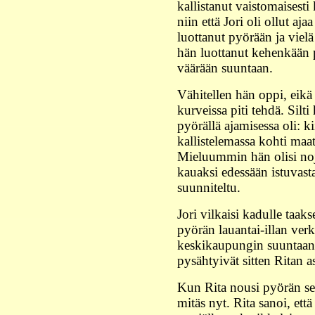
kallistanut vaistomaisesti
niin että Jori oli ollut aj
luottanut pyörään ja viel
hän luottanut kehenkään pai
väärään suuntaan.
Vähitellen hän oppi, eikä 
kurveissa piti tehdä. Silti 
pyörällä ajamisessa oli: ki
kallistelemassa kohti ma
Mieluummin hän olisi no
kauaksi edessään istuvasta
suunniteltu.
Jori vilkaisi kadulle taaks
pyörän lauantai-illan verk
keskikaupungin suuntaan 
pysähtyivät sitten Ritan a
Kun Rita nousi pyörän selä
mitäs nyt. Rita sanoi, et