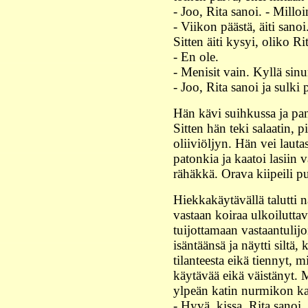
- Joo, Rita sanoi. - Milloi
- Viikon päästä, äiti sanoi
Sitten äiti kysyi, oliko R
- En ole.
- Menisit vain. Kyllä sinu
- Joo, Rita sanoi ja sulki
Hän kävi suihkussa ja pani
Sitten hän teki salaatin, p
oliiviöljyn. Hän vei lauta
patonkia ja kaatoi lasiin v
rähäkkä. Orava kiipeili pu
Hiekkakäytävällä talutti 
vastaan koiraa ulkoiluttav
tuijottamaan vastaantulijoi
isäntäänsä ja näytti siltä
tilanteesta eikä tiennyt, m
käytävää eikä väistänyt. M
ylpeän katin nurmikon ka
- Hyvä, kissa, Rita sanoi.