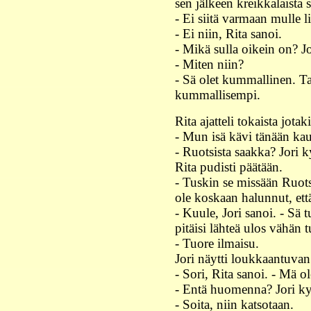
sen jälkeen kreikkalaista s
- Ei siitä varmaan mulle li
- Ei niin, Rita sanoi.
- Mikä sulla oikein on? Jo
- Miten niin?
- Sä olet kummallinen. Tai
kummallisempi.
Rita ajatteli tokaista jotak
- Mun isä kävi tänään kau
- Ruotsista saakka? Jori k
Rita pudisti päätään.
- Tuskin se missään Ruotsi
ole koskaan halunnut, ett
- Kuule, Jori sanoi. - Sä
pitäisi lähteä ulos vähän 
- Tuore ilmaisu.
Jori näytti loukkaantuvan
- Sori, Rita sanoi. - Mä o
- Entä huomenna? Jori ky
- Soita, niin katsotaan.