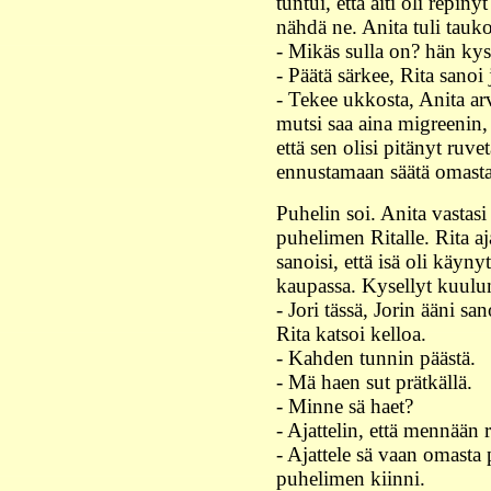
tuntui, että äiti oli repin
nähdä ne. Anita tuli tau
- Mikäs sulla on? hän kys
- Päätä särkee, Rita sanoi
- Tekee ukkosta, Anita ar
mutsi saa aina migreenin
että sen olisi pitänyt ruv
ennustamaan säätä omasta
Puhelin soi. Anita vastasi j
puhelimen Ritalle. Rita ajat
sanoisi, että isä oli käy
kaupassa. Kysellyt kuulumi
- Jori tässä, Jorin ääni s
Rita katsoi kelloa.
- Kahden tunnin päästä.
- Mä haen sut prätkällä.
- Minne sä haet?
- Ajattelin, että mennään 
- Ajattele sä vaan omasta 
puhelimen kiinni.