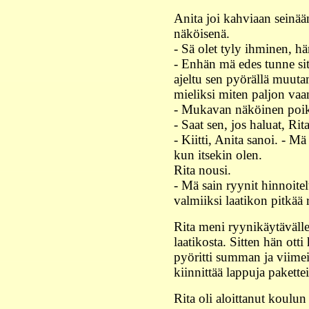
Anita joi kahviaan seinään
näköisenä.
- Sä olet tyly ihminen, hä
- Enhän mä edes tunne sit
ajeltu sen pyörällä muuta
mieliksi miten paljon vaa
- Mukavan näköinen poika
- Saat sen, jos haluat, Rit
- Kiitti, Anita sanoi. - 
kun itsekin olen.
Rita nousi.
- Mä sain ryynit hinnoitel
valmiiksi laatikon pitkää r
Rita meni ryynikäytävälle 
laatikosta. Sitten hän ott
pyöritti summan ja viimei
kiinnittää lappuja pakette
Rita oli aloittanut koulun