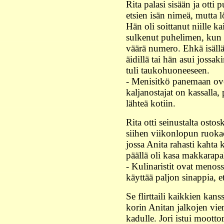
Rita palasi sisään ja otti 
etsien isän nimeä, mutta 
Hän oli soittanut niille kai
sulkenut puhelimen, kun va
väärä numero. Ehkä isäll
äidillä tai hän asui jossa
tuli taukohuoneeseen.
- Menisitkö panemaan oven
kaljanostajat on kassalla, 
lähteä kotiin.
Rita otti seinustalta ost
siihen viikonlopun ruokaos
jossa Anita rahasti kahta
päällä oli kasa makkarapa
- Kulinaristit ovat menoss
käyttää paljon sinappia, et
Se flirttaili kaikkien kans
korin Anitan jalkojen vier
kadulle. Jori istui moott