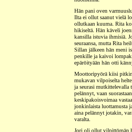
Hän pani oven varmuuslukk
Ilta ei ollut saanut vielä l
ollutkaan kuuma. Rita koh
hikiseltä. Hän käveli joen
kansilla istuvia ihmisiä. J
seuraansa, mutta Rita heil
Sillan jälkeen hän meni i
penkille ja kaivoi lompak
epäröityään hän otti kän
Moottoripyörä kiisi pitkin 
mukavan vilpoiselta helteis
ja seurasi mutkittelevalla 
pelännyt, vaan suorastaan
keskipakoisvoimaa vastaan
jonkinlaista luottamusta 
aina pelännyt jotakin, v
varalta.
Jori oli ollut vilpittömän