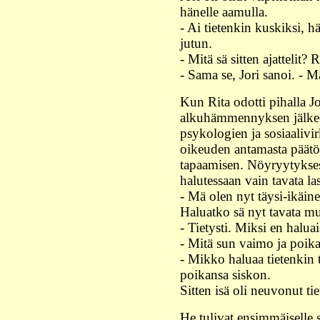
hänelle aamulla.
- Ai tietenkin kuskiksi, hä
jutun.
- Mitä sä sitten ajattelit? R
- Sama se, Jori sanoi. - M
Kun Rita odotti pihalla Jor
alkuhämmennyksen jälkeen
psykologien ja sosiaalivir
oikeuden antamasta päätök
tapaamisen. Nöyryytykses
halutessaan vain tavata la
- Mä olen nyt täysi-ikäin
Haluatko sä nyt tavata m
- Tietysti. Miksi en haluai
- Mitä sun vaimo ja poika 
- Mikko haluaa tietenkin t
poikansa siskon.
Sitten isä oli neuvonut ti
He tulivat ensimmäiselle s