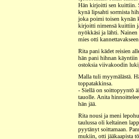
Hän kirjoitti sen kuittiin
kynä lipsahti sormista hih
joka poimi toisen kynän 
kirjoitti nimensä kuittiin 
nyökkäsi ja lähti. Nainen 
mies otti kannettavakseen
Rita pani kädet reisien all
hän pani hihnan käyntiin j
ostoksia viivakoodin lukij
Malla tuli myymälästä. Hä
toppatakkinsa.
- Siellä on soittopyyntö ä
tauolle. Anita hinnoittelee
hän jää.
Rita nousi ja meni lepoh
taulussa oli keltainen lappu
pyytänyt soittamaan. Pann
mukiin, otti jääkaapista tö