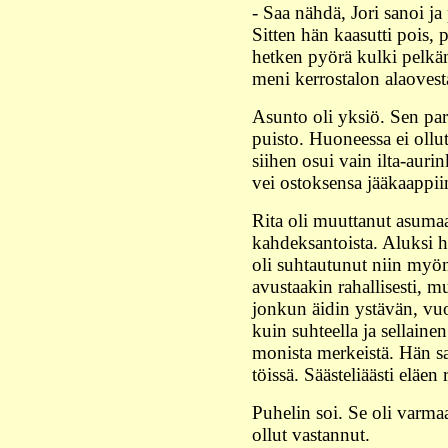
- Saa nähdä, Jori sanoi j
Sitten hän kaasutti pois,
hetken pyörä kulki pelkän
meni kerrostalon alaovest
Asunto oli yksiö. Sen parv
puisto. Huoneessa ei ollut
siihen osui vain ilta-aur
vei ostoksensa jääkaappii
Rita oli muuttanut asumaa
kahdeksantoista. Aluksi hä
oli suhtautunut niin myön
avustaakin rahallisesti, m
jonkun äidin ystävän, vuok
kuin suhteella ja sellainen 
monista merkeistä. Hän sa
töissä. Säästeliäästi eläen 
Puhelin soi. Se oli varma
ollut vastannut.