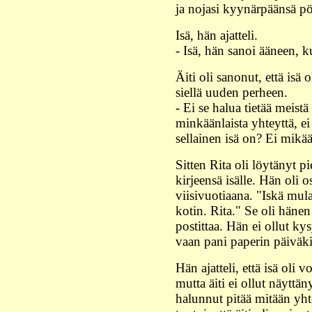
ja nojasi kyynärpäänsä p
Isä, hän ajatteli.
- Isä, hän sanoi ääneen, k
Äiti oli sanonut, että isä
siellä uuden perheen.
- Ei se halua tietää meist
minkäänlaista yhteyttä, ei
sellainen isä on? Ei mikä
Sitten Rita oli löytänyt p
kirjeensä isälle. Hän oli o
viisivuotiaana. "Iskä mul
kotin. Rita." Se oli hänen
postittaa. Hän ei ollut kys
vaan pani paperin päiväki
Hän ajatteli, että isä oli 
mutta äiti ei ollut näyttäny
halunnut pitää mitään yht