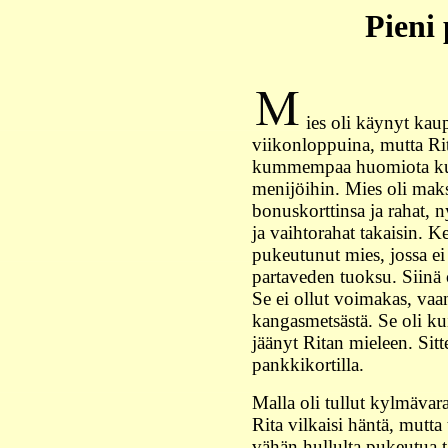
Pieni
ies oli käynyt kau
viikonloppuina, mutta Rit
kummempaa huomiota ku
menijöihin. Mies oli maks
bonuskorttinsa ja rahat, 
ja vaihtorahat takaisin. Ke
pukeutunut mies, jossa ei o
partaveden tuoksu. Siinä o
Se ei ollut voimakas, vaa
kangasmetsästä. Se oli kui
jäänyt Ritan mieleen. Sit
pankkikortilla.
Malla oli tullut kylmävara
Rita vilkaisi häntä, mutta 
vähän hullulta pukeutua t