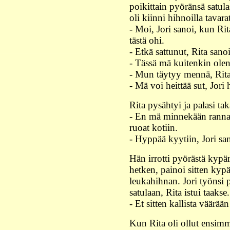
poikittain pyöränsä satula
oli kiinni hihnoilla tavarat
- Moi, Jori sanoi, kun Rit
tästä ohi.
- Etkä sattunut, Rita sanoi
- Tässä mä kuitenkin olen
- Mun täytyy mennä, Rita 
- Mä voi heittää sut, Jori
Rita pysähtyi ja palasi tak
- En mä minnekään rannal
ruoat kotiin.
- Hyppää kyytiin, Jori sa
Hän irrotti pyörästä kypär
hetken, painoi sitten kypä
leukahihnan. Jori työnsi p
satulaan, Rita istui taakse.
- Et sitten kallista väärää
Kun Rita oli ollut ensimm