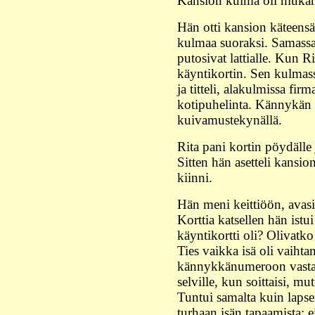
Kansion kulma oli hiukan 
Hän otti kansion käteensä 
kulmaa suoraksi. Samassa k
putosivat lattialle. Kun Ri
käyntikortin. Sen kulmass
ja titteli, alakulmissa fir
kotipuhelinta. Kännykän 
kuivamustekynällä.
Rita pani kortin pöydälle 
Sitten hän asetteli kansio
kiinni.
Hän meni keittiöön, avasi
Korttia katsellen hän ist
käyntikortti oli? Olivatk
Ties vaikka isä oli vaihta
kännykkänumeroon vastais
selville, kun soittaisi, mu
Tuntui samalta kuin lapse
turhaan isän tapaamista: e