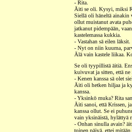
- Rita.
Äiti se oli. Kysyi, miksi 
Siellä oli häneltä ainakin v
ollut muistanut avata puhel
jatkanut pidempään, vaan
kastelemassa kukkia.
- Vastahan sä eilen läksit.
- Nyt on niin kuuma, parv
Älä vain kastele liikaa. 
Se oli tyypillistä äitiä. E
kuivuvat ja sitten, että ne 
- Kenen kanssa sä olet sie
Äiti oli hetken hiljaa ja k
kanssa.
- Yksinkö muka? Rita san
Äiti sanoi, että Krissen, ja
kanssa ollut. Se ei puhun
vain yksinäistä, hylättyä n
- Onhan sinulla avain? äit
toinen päivä, ettei mitään 