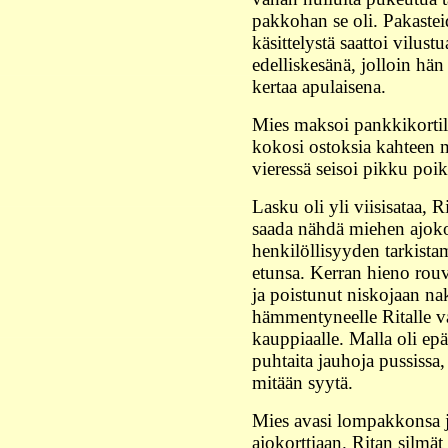
pakkohan se oli. Pakasteid
käsittelystä saattoi vilust
edelliskesänä, jolloin hän
kertaa apulaisena.
Mies maksoi pankkikortill
kokosi ostoksia kahteen m
vieressä seisoi pikku poik
Lasku oli yli viisisataa, R
saada nähdä miehen ajoko
henkilöllisyyden tarkista
etunsa. Kerran hieno rouv
ja poistunut niskojaan na
hämmentyneelle Ritalle va
kauppiaalle. Malla oli epäi
puhtaita jauhoja pussissa
mitään syytä.
Mies avasi lompakkonsa j
ajokorttiaan. Ritan silmät