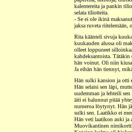
kalentereita ja pankin til
selata tiliotteita.
- Se ei ole ikinä maksanut
jaksa ruveta riitelemään, 
Rita käänteli sivuja kuuk
kuukauden alussa oli mak
olleet loppuneet silloinka
kahdeksantoista. Tätäkin o
hän voinut. Oli niin kiusa
Ja eihän hän tiennyt, mikä
Hän sulki kansion ja otti
Hän selaisi sen läpi, mutt
uudemman ja lehteili sen 
äiti ei halunnut pitää yhte
numeroa löytynyt. Hän järj
sulki sen. Laatikko ei men
Hän veti laatikon auki ja 
Muovikantinen nimikortti