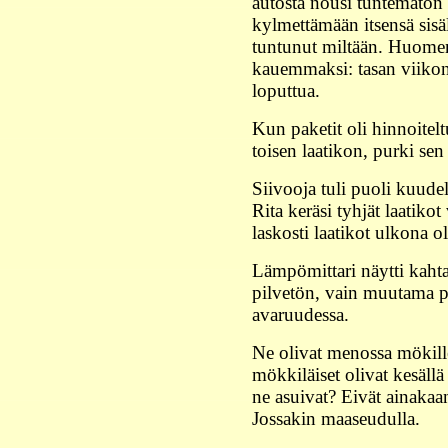
autosta nousi tuntematon 
kylmettämään itsensä sisäl
tuntunut miltään. Huomenn
kauemmaksi: tasan viikon
loputtua.
Kun paketit oli hinnoitelt
toisen laatikon, purki sen 
Siivooja tuli puoli kuudel
Rita keräsi tyhjät laatikot 
laskosti laatikot ulkona 
Lämpömittari näytti kaht
pilvetön, vain muutama p
avaruudessa.
Ne olivat menossa mökille, 
mökkiläiset olivat kesäll
ne asuivat? Eivät ainakaan
Jossakin maaseudulla.