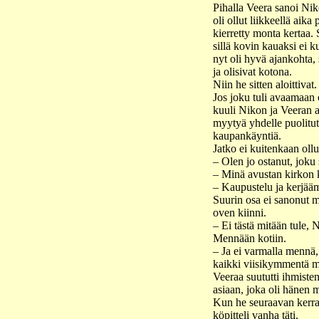
Pihalla Veera sanoi Nik
oli ollut liikkeellä aik
kierretty monta kertaa. S
sillä kovin kauaksi ei k
nyt oli hyvä ajankohta, si
ja olisivat kotona.
Niin he sitten aloittiva
Jos joku tuli avaamaan o
kuuli Nikon ja Veeran a
myytyä yhdelle puolitut
kaupankäyntiä.
Jatko ei kuitenkaan ollu
– Olen jo ostanut, joku 
– Minä avustan kirkon k
– Kaupustelu ja kerjääm
Suurin osa ei sanonut mi
oven kiinni.
– Ei tästä mitään tule,
Mennään kotiin.
– Ja ei varmalla mennä
kaikki viisikymmentä m
Veeraa suututti ihmiste
asiaan, joka oli hänen m
Kun he seuraavan kerran
köpitteli vanha täti.