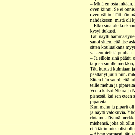
– Minä en osta mitään, h
oven kiinni. Se ei onnist
oven väliin. Täti hämm
nähdäkseen, mistä oli 
– Etkö sinä ole koskaa
kysyi tiukasti.
Täti näytti hämmästynee
sanoi sitten, että itse a
sitten kouluaikana myyne
vastenmielistä puuhaa.
– Ja silloin sinä päätit,
tarjoaa sinulle merkkiä, 
Täti kurtisti kulmiaan ja 
päättänyt juuri niin, mi
Sitten hän sanoi, että tu
teille mehua ja pipareita
Veera katsoi Nikoa ja N
pisnestä, kai sen eteen 
pipareita.
Kun mehu ja piparit oli n
ja näytti valokuvia. Yhd
rintamus täynnä merkkejä
miehensä, joka oli ollut
että tädin mies olisi oll
– Aivan varmasti, täti s