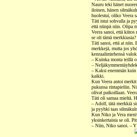
Nauru teki hänet nuore
iloinen, hänen silmäkul
huolestui, oliko Veera 
Täti istui sohvalla ja p
että niinpä niin. Olipa 
Veera sanoi, että kiitos
se oli tämä merkkiasia? 
Täti sanoi, että ai niin
merkkejä, mutta jos yhd
kenraalimiehensä valoku
– Kuinka monta teillä o
– Neljäkymmentäyhdeks
– Kaksi enemmän kuin Ad
kaikki.
Kun Veera antoi merkit t
pukunsa rintapieliin. Ni
olivat paikoillaan. Veera
Täti oli samaa mieltä. Hä
– Adolf, tätä merkkiä si
ja pyyhki taas silmäkul
Kun Niko ja Vera menivä
yksinkertaista se oli. Pi
– Niin, Niko sanoi. – Yk