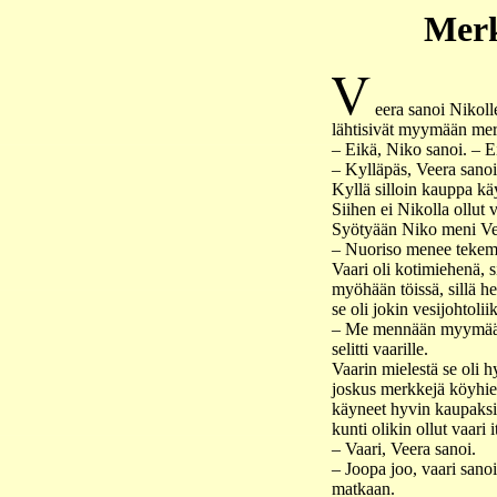
Merk
eera sanoi Nikolle
lähtisivät myymään mer
– Eikä, Niko sanoi. – Ei
– Kylläpäs, Veera sanoi.
Kyllä silloin kauppa kä
Siihen ei Nikolla ollut 
Syötyään Niko meni Ve
– Nuoriso menee tekemä
Vaari oli kotimiehenä, 
myöhään töissä, sillä he
se oli jokin vesijohtoliik
– Me mennään myymään 
selitti vaarille.
Vaarin mielestä se oli 
joskus merkkejä köyhien
käyneet hyvin kaupaksi,
kunti olikin ollut vaari i
– Vaari, Veera sanoi.
– Joopa joo, vaari sano
matkaan.