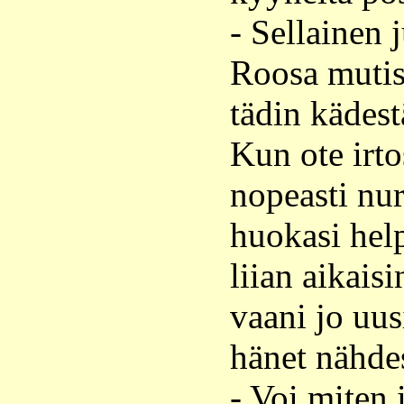
- Sellainen 
Roosa mutisi 
tädin kädest
Kun ote irto
nopeasti nur
huokasi hel
liian aikais
vaani jo uus
hänet nähde
- Voi miten