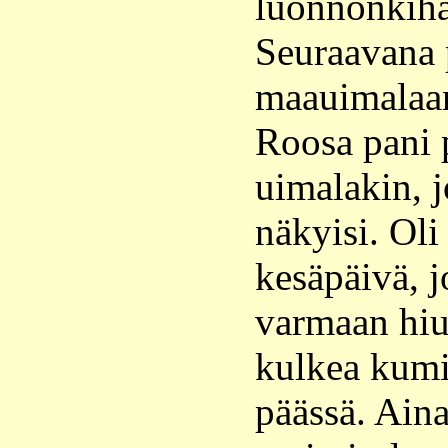
luonnonkiha
Seuraavana 
maauimalaan
Roosa pani 
uimalakin, jo
näkyisi. Ol
kesäpäivä, j
varmaan hiu
kulkea kumi
päässä. Aina