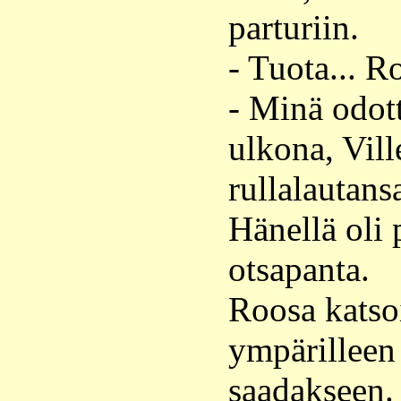
parturiin.
- Tuota... R
- Minä odott
ulkona, Vill
rullalautansa
Hänellä oli 
otsapanta.
Roosa katso
ympärilleen
saadakseen.