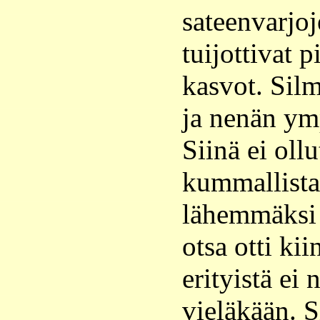
sateenvarjoj
tuijottivat 
kasvot. Silm
ja nenän ymp
Siinä ei oll
kummallista
lähemmäksi 
otsa otti kii
erityistä ei
vieläkään. S