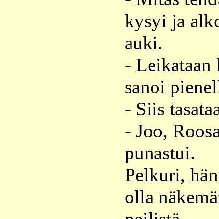
kysyi ja alk
auki.
- Leikataan 
sanoi pienel
- Siis tasata
- Joo, Roosa
punastui.
Pelkuri, hän 
olla näkemät
peilistä.