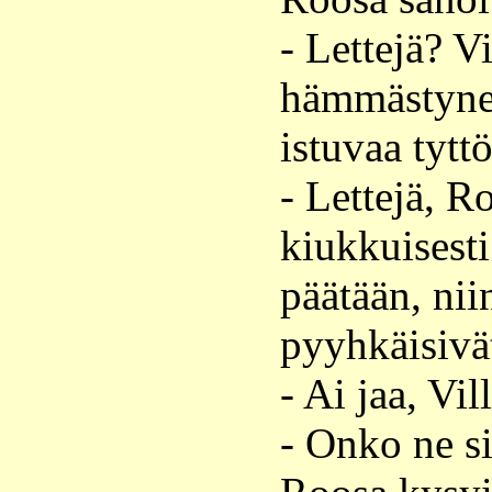
- Lettejä? Vi
hämmästyne
istuvaa tyttö
- Lettejä, R
kiukkuisesti 
päätään, nii
pyyhkäisivät
- Ai jaa, Vil
- Onko ne si