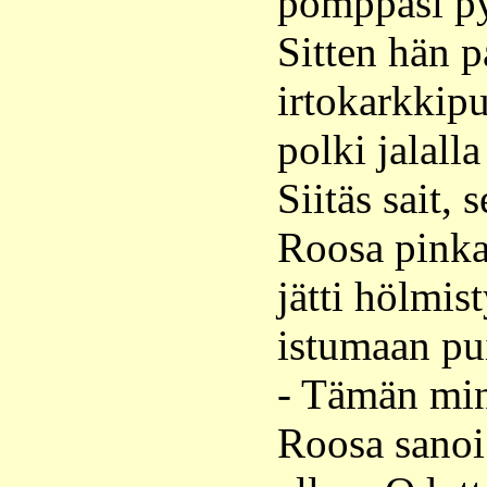
pomppasi p
Sitten hän p
irtokarkkip
polki jalalla
Siitäs sait, 
Roosa pinka
jätti hölmis
istumaan pui
- Tämän min
Roosa sanoi 