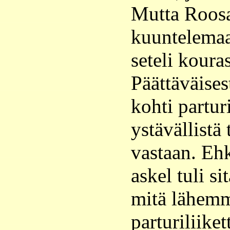
Mutta Roosa
kuuntelemaa
seteli koura
Päättäväises
kohti partur
ystävällistä t
vastaan. Ehk
askel tuli s
mitä lähem
parturiliiket