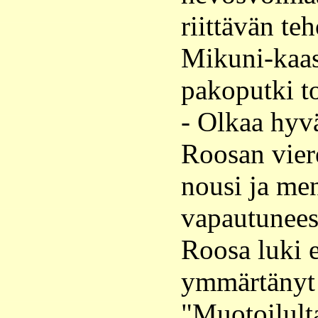
riittävän te
Mikuni-kaas
pakoputki to
- Olkaa hyvä
Roosan vier
nousi ja me
vapautunees
Roosa luki e
ymmärtänyt
"Muotoilult