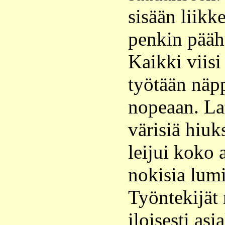
sisään liikke
penkin pääh
Kaikki viisi
työtään näpp
nopeaan. Lat
värisiä hiuk
leijui koko 
nokisia lumi
Työntekijät 
iloisesti as