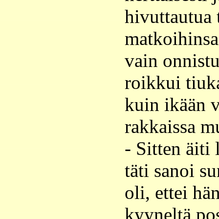
hivuttautua 
matkoihinsa,
vain onnistu
roikkui tiuka
kuin ikään 
rakkaissa mu
- Sitten äiti
täti sanoi s
oli, ettei hä
kyyneltä po