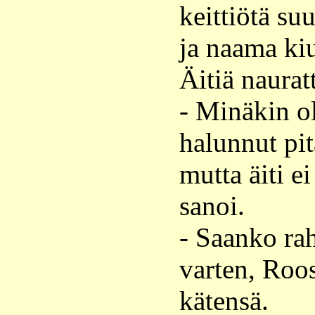
keittiötä suu
ja naama ki
Äitiä nauratt
- Minäkin ol
halunnut pit
mutta äiti e
sanoi.
- Saanko rah
varten, Roos
kätensä.