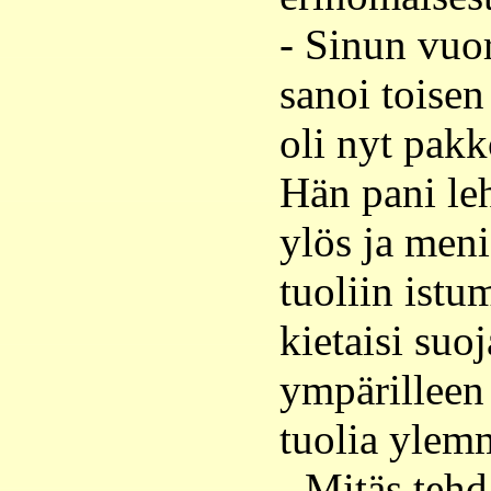
- Sinun vuor
sanoi toisen
oli nyt pakk
Hän pani le
ylös ja men
tuoliin istu
kietaisi suo
ympärilleen 
tuolia ylem
- Mitäs tehd