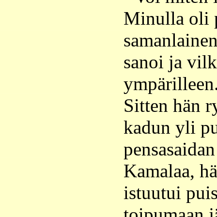
Minulla oli 
samanlainen
sanoi ja vil
ympärilleen
Sitten hän r
kadun yli pu
pensasaidan 
Kamalaa, hän
istuutui pui
toipumaan j