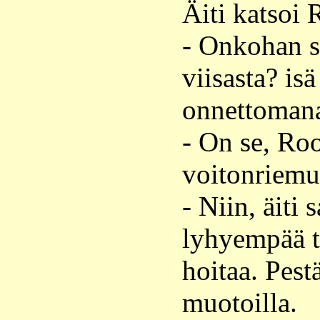
Äiti katsoi 
- Onkohan s
viisasta? isä
onnettoman
- On se, Ro
voitonriemui
- Niin, äiti 
lyhyempää 
hoitaa. Pestä
muotoilla.