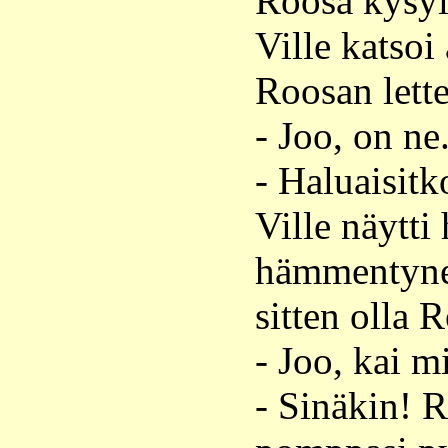
Roosa kysyi
Ville katsoi
Roosan lette
- Joo, on ne
- Haluaisitko
Ville näytti
hämmentyneel
sitten olla 
- Joo, kai m
- Sinäkin! R