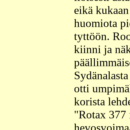
eikä kukaan 
huomiota pi
tyttöön. Ro
kiinni ja nä
päällimmäise
Sydänalasta
otti umpimä
korista lehd
"Rotax 377 
hevosvoimaa