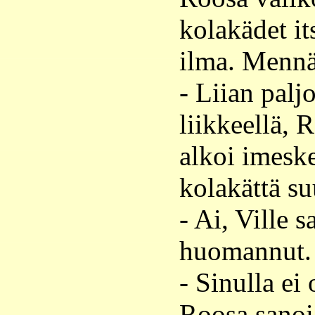
kolakädet it
ilma. Menn
- Liian paljo
liikkeellä, 
alkoi imesk
kolakättä su
- Ai, Ville s
huomannut.
- Sinulla ei 
Roosa sanoi