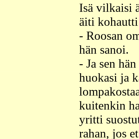
Isä vilkaisi 
äiti kohautt
- Roosan om
hän sanoi.
- Ja sen hän 
huokasi ja k
lompakostaan
kuitenkin ha
yritti suostu
rahan, jos e