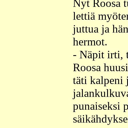
Nyt Roosa t
lettiä myöt
juttua ja hän
hermot.
- Näpit irti
Roosa huusi 
täti kalpeni 
jalankulkuv
punaiseksi p
säikähdykses