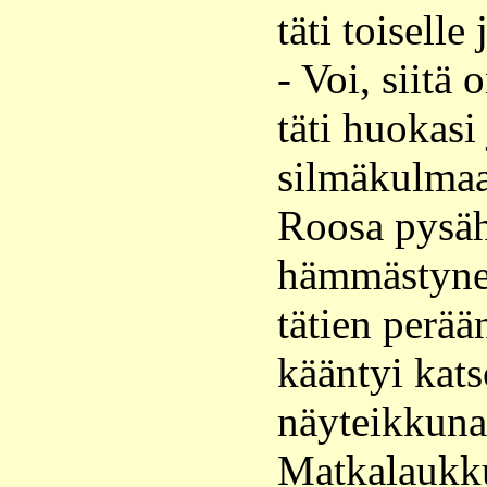
täti toiselle
- Voi, siitä 
täti huokasi
silmäkulmaa
Roosa pysäh
hämmästynee
tätien perää
kääntyi kat
näyteikkuna
Matkalaukku