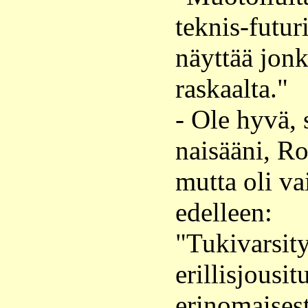
teknis-futur
näyttää jonk
raskaalta."
- Ole hyvä, 
naisääni, Ro
mutta oli va
edelleen:
"Tukivarsit
erillisjousit
erinomaisest