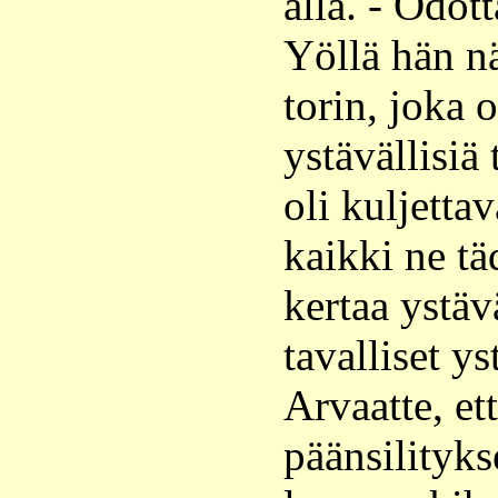
alla. - Odot
Yöllä hän n
torin, joka 
ystävällisiä 
oli kuljettav
kaikki ne täd
kertaa ystäv
tavalliset ys
Arvaatte, ett
päänsilityks