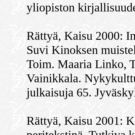
yliopiston kirjallisuud
Rättyä, Kaisu 2000: Int
Suvi Kinoksen muistelm
Toim. Maaria Linko, T
Vainikkala. Nykykultt
julkaisuja 65. Jyväsky
Rättyä, Kaisu 2001: K
peritekstinä. Tutkiva 