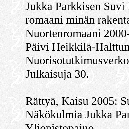
Jukka Parkkisen Suvi 
romaani minän rakentaj
Nuortenromaani 2000-l
Päivi Heikkilä-Halttun
Nuorisotutkimusverko
Julkaisuja 30.
Rättyä, Kaisu 2005: S
Näkökulmia Jukka Park
Yliopistopaino.