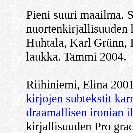
Pieni suuri maailma. S
nuortenkirjallisuuden h
Huhtala, Karl Grünn,
laukka. Tammi 2004.
Riihiniemi, Elina 200
kirjojen subtekstit kar
draamallisen ironian i
kirjallisuuden Pro gra