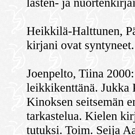
lasten- ja nuortenkirjai
Heikkilä-Halttunen, P
kirjani ovat syntyneet
Joenpelto, Tiina 2000:
leikkikenttänä. Jukka 
Kinoksen seitsemän en
tarkastelua. Kielen ki
tutuksi. Toim. Seija A