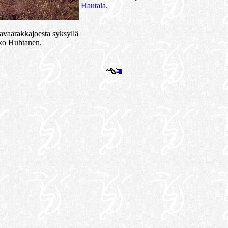
Hautala.
vaarakkajoesta syksyllä
ko Huhtanen.