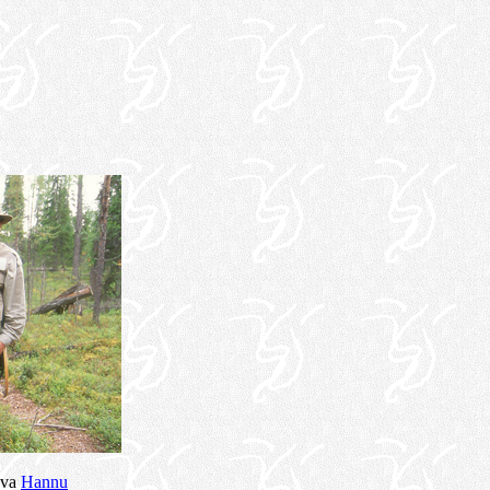
uva
Hannu