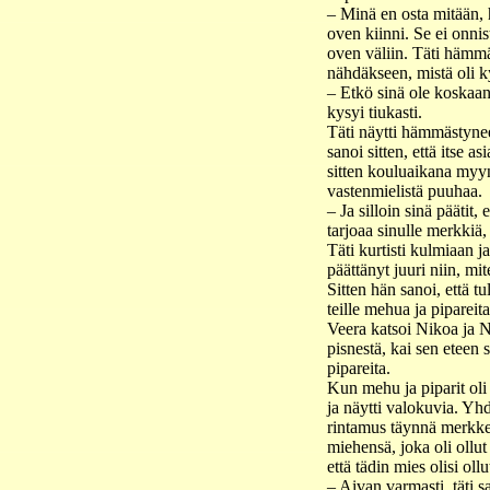
– Minä en osta mitään, h
oven kiinni. Se ei onnist
oven väliin. Täti hämm
nähdäkseen, mistä oli 
– Etkö sinä ole koskaa
kysyi tiukasti.
Täti näytti hämmästynee
sanoi sitten, että itse a
sitten kouluaikana myyne
vastenmielistä puuhaa.
– Ja silloin sinä päätit,
tarjoaa sinulle merkkiä, 
Täti kurtisti kulmiaan ja 
päättänyt juuri niin, mi
Sitten hän sanoi, että tu
teille mehua ja pipareita
Veera katsoi Nikoa ja N
pisnestä, kai sen eteen 
pipareita.
Kun mehu ja piparit oli n
ja näytti valokuvia. Yhd
rintamus täynnä merkkejä
miehensä, joka oli ollut
että tädin mies olisi oll
– Aivan varmasti, täti s