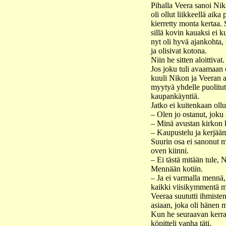
Pihalla Veera sanoi Nik
oli ollut liikkeellä aik
kierretty monta kertaa. S
sillä kovin kauaksi ei k
nyt oli hyvä ajankohta, si
ja olisivat kotona.
Niin he sitten aloittiva
Jos joku tuli avaamaan o
kuuli Nikon ja Veeran a
myytyä yhdelle puolitut
kaupankäyntiä.
Jatko ei kuitenkaan ollu
– Olen jo ostanut, joku 
– Minä avustan kirkon k
– Kaupustelu ja kerjääm
Suurin osa ei sanonut mi
oven kiinni.
– Ei tästä mitään tule,
Mennään kotiin.
– Ja ei varmalla mennä
kaikki viisikymmentä m
Veeraa suututti ihmiste
asiaan, joka oli hänen m
Kun he seuraavan kerran
köpitteli vanha täti.