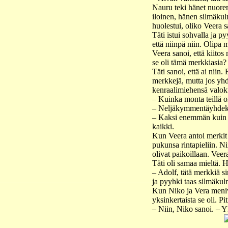
Nauru teki hänet nuore
iloinen, hänen silmäkul
huolestui, oliko Veera 
Täti istui sohvalla ja p
että niinpä niin. Olipa 
Veera sanoi, että kiitos
se oli tämä merkkiasia? 
Täti sanoi, että ai niin
merkkejä, mutta jos yhd
kenraalimiehensä valoku
– Kuinka monta teillä o
– Neljäkymmentäyhdeks
– Kaksi enemmän kuin Ad
kaikki.
Kun Veera antoi merkit t
pukunsa rintapieliin. Ni
olivat paikoillaan. Veera
Täti oli samaa mieltä. Hä
– Adolf, tätä merkkiä si
ja pyyhki taas silmäkul
Kun Niko ja Vera menivä
yksinkertaista se oli. Pi
– Niin, Niko sanoi. – Yk