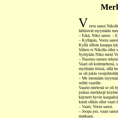
Merk
eera sanoi Nikolle
lähtisivät myymään mer
– Eikä, Niko sanoi. – Ei
– Kylläpäs, Veera sanoi.
Kyllä silloin kauppa kä
Siihen ei Nikolla ollut 
Syötyään Niko meni Ve
– Nuoriso menee tekemä
Vaari oli kotimiehenä, 
myöhään töissä, sillä he
se oli jokin vesijohtoliik
– Me mennään myymään 
selitti vaarille.
Vaarin mielestä se oli 
joskus merkkejä köyhien
käyneet hyvin kaupaksi,
kunti olikin ollut vaari i
– Vaari, Veera sanoi.
– Joopa joo, vaari sano
matkaan.