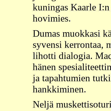
kuningas Kaarle I:n
hovimies.
Dumas muokkasi käs
syvensi kerrontaa, m
lihotti dialogia. Maq
hänen spesialiteettin
ja tapahtumien tutk
hankkiminen.
Neljä muskettisotur