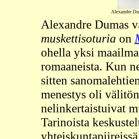
Alexandre Du
Alexandre Dumas 
muskettisoturia
on
ohella yksi maailm
romaaneista. Kun ne
sitten sanomalehtie
menestys oli välitön:
nelinkertaistuivat 
Tarinoista keskustel
yhteiskuntapiireissä