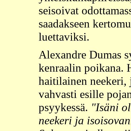
seisoivat odottamas
saadakseen kertomuk
luettaviksi.
Alexandre Dumas s
kenraalin poikana. H
haitilainen neekeri, 
vahvasti esille poj
psyykessä.
"Isäni ol
neekeri ja isoisova