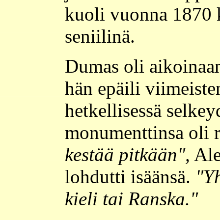
kuoli vuonna 1870 
seniilinä.
Dumas oli aikoinaan
hän epäili viimeiste
hetkellisessä selkey
monumenttinsa oli r
kestää pitkään",
Ale
lohdutti isäänsä.
"Yh
kieli tai Ranska."