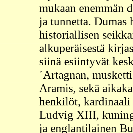
mukaan enemmän dra
ja tunnetta. Dumas h
historiallisen seikk
alkuperäisestä kirja
siinä esiintyvät kesk
´Artagnan, muskettis
Aramis, sekä aikakau
henkilöt, kardinaali
Ludvig XIII, kuning
ja englantilainen B