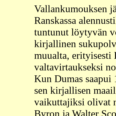
Vallankumouksen jäl
Ranskassa alennustil
tuntunut löytyvän v
kirjallinen sukupolv
muualta, erityisesti
valtavirtaukseksi no
Kun Dumas saapui 18
sen kirjallisen maa
vaikuttajiksi olivat
Byron ja Walter Scot