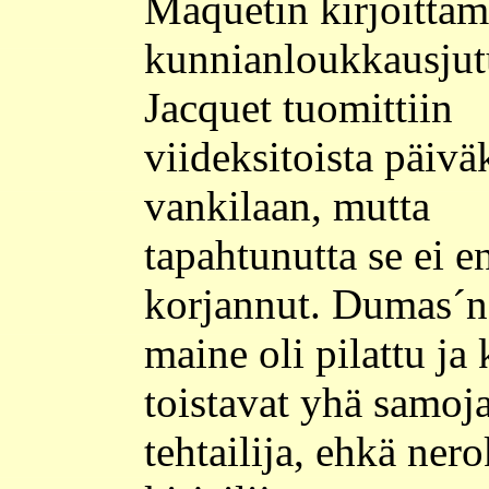
Maquetin kirjoitta
kunnianloukkausjut
Jacquet tuomittiin
viideksitoista päivä
vankilaan, mutta
tapahtunutta se ei e
korjannut. Dumas´n
maine oli pilattu ja 
toistavat yhä samoja
tehtailija, ehkä ner