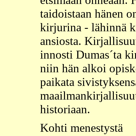
taidoistaan hänen on
kirjurina - lähinnä 
ansiosta. Kirjallisuu
innosti Dumas´ta kir
niin hän alkoi opiske
paikata sivistyksen
maailmankirjallisuu
historiaan.
Kohti menestystä