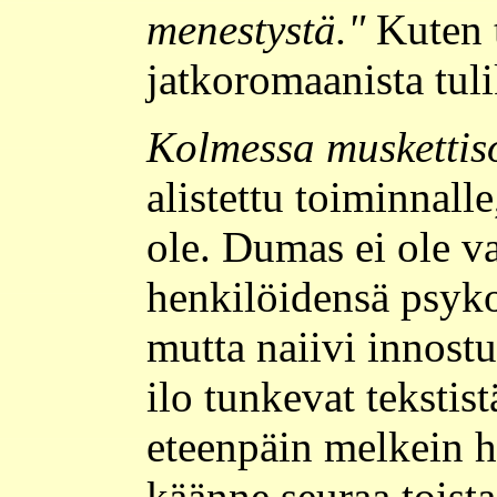
menestystä."
Kuten 
jatkoromaanista tuli
Kolmessa muskettis
alistettu toiminnall
ole. Dumas ei ole 
henkilöidensä psyko
mutta naiivi innostu
ilo tunkevat tekstis
eteenpäin melkein h
käänne seuraa toista