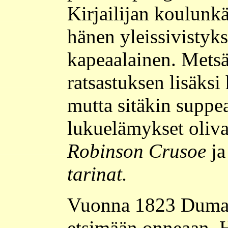
Kirjailijan koulunkä
hänen yleissivistyks
kapeaalainen. Metsä
ratsastuksen lisäksi 
mutta sitäkin suppe
lukuelämykset oliv
Robinson Crusoe
j
tarinat.
Vuonna 1823 Dumas 
etsimään onneaan. H