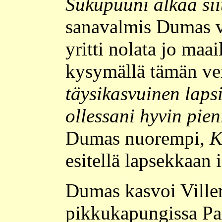
Sukupuuni alkaa sii
sanavalmis Dumas va
yritti nolata jo maa
kysymällä tämän ve
täysikasvuinen lapsi
ollessani hyvin pien
Dumas nuorempi,
K
esitellä lapsekkaan 
Dumas kasvoi Viller
pikkukapungissa Pari