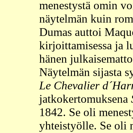
menestystä omin v
näytelmän kuin rom
Dumas auttoi Maque
kirjoittamisessa ja 
hänen julkaisematto
Näytelmän sijasta s
Le Chevalier d´Har
jatkokertomuksena
1842. Se oli menesty
yhteistyölle. Se ol