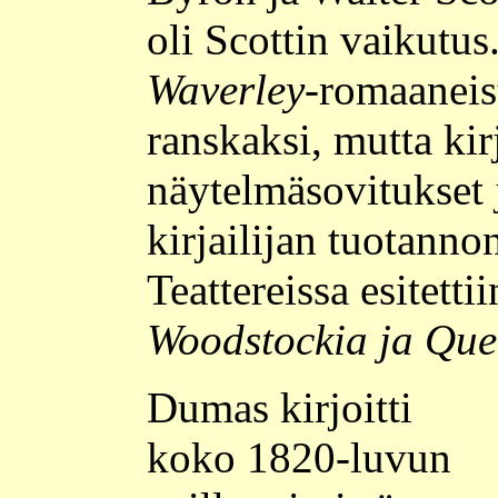
oli Scottin vaikutus
Waverley
-romaaneis
ranskaksi, mutta kirj
näytelmäsovitukset 
kirjailijan tuotanno
Teattereissa esitetti
Woodstockia ja Que
Dumas kirjoitti
koko 1820-luvun