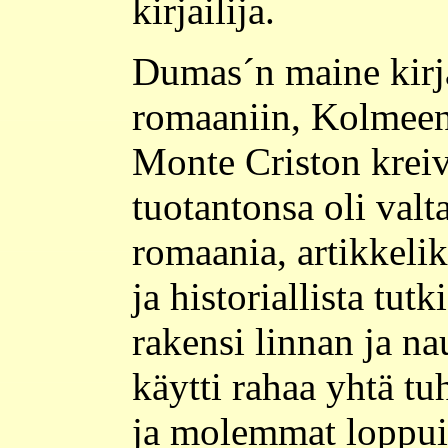
kirjailija.
Dumas´n maine kirja
romaaniin, Kolmeen 
Monte Criston kreiv
tuotantonsa oli valt
romaania, artikkeli
ja historiallista tutk
rakensi linnan ja na
käytti rahaa yhtä tu
ja molemmat loppui