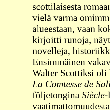
scottilaisesta romaan
vielä varma omimmas
alueestaan, vaan kok
kirjoitti runoja, nä
novelleja, historiikk
Ensimmäinen vakava
Walter Scottiksi oli
La Comtesse de Sali
följetongina
Siècle
-
vaatimattomuudesta