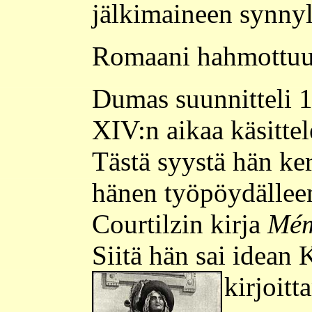
jälkimaineen synnyl
Romaani hahmottu
Dumas suunnitteli 
XIV:n aikaa käsittele
Tästä syystä hän ker
hänen työpöydälleen
Courtilzin kirja
Mém
Siitä hän sai idean
kirjoitt