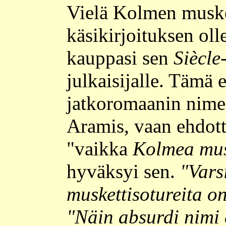
Vielä Kolmen muske
käsikirjoituksen ol
kauppasi sen
Siècle
julkaisijalle. Tämä 
jatkoromaanin nimeä
Aramis, vaan ehdott
"vaikka
Kolmea mus
hyväksyi sen.
"Vars
muskettisotureita on
"Näin absurdi nimi 