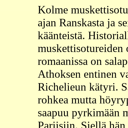
Kolme muskettisotu
ajan Ranskasta ja sen
käänteistä. Historial
muskettisotureiden
romaanissa on sala
Athoksen entinen va
Richelieun kätyri. 
rohkea mutta höyry
saapuu pyrkimään m
Pariisiin. Siellä hän