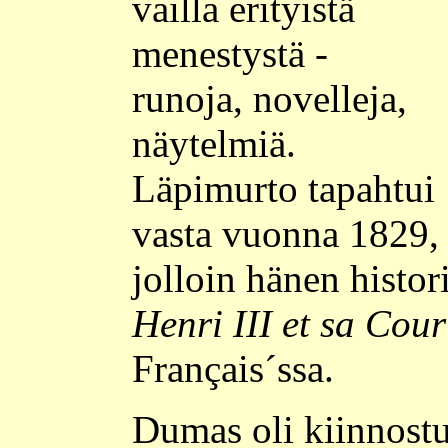
vailla erityistä
menestystä -
runoja, novelleja,
näytelmiä.
Läpimurto tapahtui
vasta vuonna 1829,
jolloin hänen histor
Henri III et sa Cou
Français´ssa.
Dumas oli kiinnostun