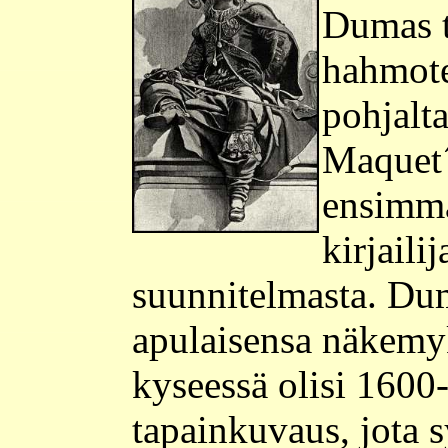
Dumas t
hahmote
pohjalta
Maquet´l
ensimmä
kirjaili
suunnitelmasta. Du
apulaisensa näkemy
kyseessä olisi 1600-
tapainkuvaus, jota s